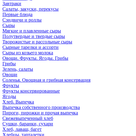
Завтраки
Салаты, закуски, перекусы
Первые блюда
Сэндвичи и роллы
Сыры
Мягкие и плавленные сыры
Полутвердые и твердые сыры
Творожистые и рассольные сыры
Сырные тарелки и ассорти
Сыры из козьего молока
Овощи. Фрукты. Ягоды. Грибы
Грибы
Зелень, салаты
Овощи
Соленья. Овощная и грибная консервация
Фрукты
Фрукты консервированные
Ягоды
Хлеб. Выпечка
Выпечка собственного производства
Пироги, пирожки и прочая выпечка
Свежевыпеченный хлеб
Сушки, баранки, сухари
Хлеб, лаваш, багет
Хлебцы, тарталетки