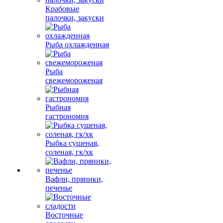
Крабовые
палочки, закуски
Рыба охлажденная
Рыба
свежемороженая
Рыбная
гастрономия
Рыбка сушеная,
соленая, гк/хк
Вафли, пряники,
печенье
Восточные