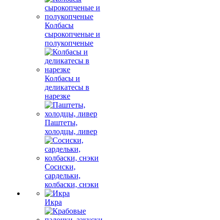
Колбасы
сырокопченые и
полукопченые
Колбасы и
деликатесы в
нарезке
Паштеты,
холодцы, ливер
Сосиски,
сардельки,
колбаски, снэки
Икра