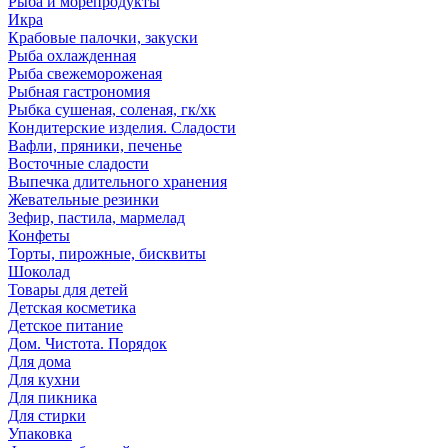
Рыба и морепродукты
Икра
Крабовые палочки, закуски
Рыба охлажденная
Рыба свежемороженая
Рыбная гастрономия
Рыбка сушеная, соленая, гк/хк
Кондитерские изделия. Сладости
Вафли, пряники, печенье
Восточные сладости
Выпечка длительного хранения
Жевательные резинки
Зефир, пастила, мармелад
Конфеты
Торты, пирожные, бисквиты
Шоколад
Товары для детей
Детская косметика
Детское питание
Дом. Чистота. Порядок
Для дома
Для кухни
Для пикника
Для стирки
Упаковка