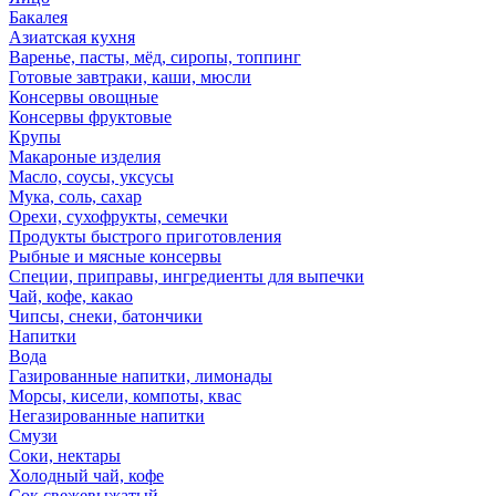
Бакалея
Азиатская кухня
Варенье, пасты, мёд, сиропы, топпинг
Готовые завтраки, каши, мюсли
Консервы овощные
Консервы фруктовые
Крупы
Макароные изделия
Масло, соусы, уксусы
Мука, соль, сахар
Орехи, сухофрукты, семечки
Продукты быстрого приготовления
Рыбные и мясные консервы
Специи, приправы, ингредиенты для выпечки
Чай, кофе, какао
Чипсы, снеки, батончики
Напитки
Вода
Газированные напитки, лимонады
Морсы, кисели, компоты, квас
Негазированные напитки
Смузи
Соки, нектары
Холодный чай, кофе
Сок свежевыжатый