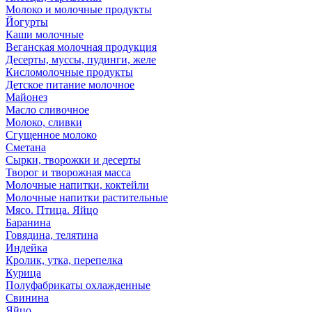
Молоко и молочные продукты
Йогурты
Каши молочные
Веганская молочная продукция
Десерты, муссы, пудинги, желе
Кисломолочные продукты
Детское питание молочное
Майонез
Масло сливочное
Молоко, сливки
Сгущенное молоко
Сметана
Сырки, творожки и десерты
Творог и творожная масса
Молочные напитки, коктейли
Молочные напитки растительные
Мясо. Птица. Яйцо
Баранина
Говядина, телятина
Индейка
Кролик, утка, перепелка
Курица
Полуфабрикаты охлажденные
Свинина
Яйцо