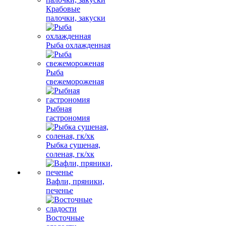
Крабовые
палочки, закуски
Рыба охлажденная
Рыба
свежемороженая
Рыбная
гастрономия
Рыбка сушеная,
соленая, гк/хк
Вафли, пряники,
печенье
Восточные