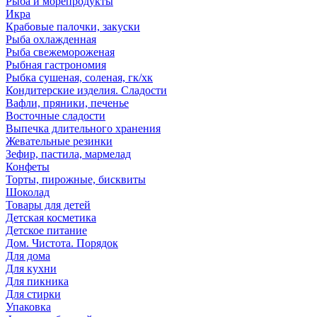
Рыба и морепродукты
Икра
Крабовые палочки, закуски
Рыба охлажденная
Рыба свежемороженая
Рыбная гастрономия
Рыбка сушеная, соленая, гк/хк
Кондитерские изделия. Сладости
Вафли, пряники, печенье
Восточные сладости
Выпечка длительного хранения
Жевательные резинки
Зефир, пастила, мармелад
Конфеты
Торты, пирожные, бисквиты
Шоколад
Товары для детей
Детская косметика
Детское питание
Дом. Чистота. Порядок
Для дома
Для кухни
Для пикника
Для стирки
Упаковка