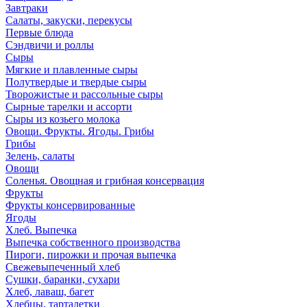
Завтраки
Салаты, закуски, перекусы
Первые блюда
Сэндвичи и роллы
Сыры
Мягкие и плавленные сыры
Полутвердые и твердые сыры
Творожистые и рассольные сыры
Сырные тарелки и ассорти
Сыры из козьего молока
Овощи. Фрукты. Ягоды. Грибы
Грибы
Зелень, салаты
Овощи
Соленья. Овощная и грибная консервация
Фрукты
Фрукты консервированные
Ягоды
Хлеб. Выпечка
Выпечка собственного производства
Пироги, пирожки и прочая выпечка
Свежевыпеченный хлеб
Сушки, баранки, сухари
Хлеб, лаваш, багет
Хлебцы, тарталетки