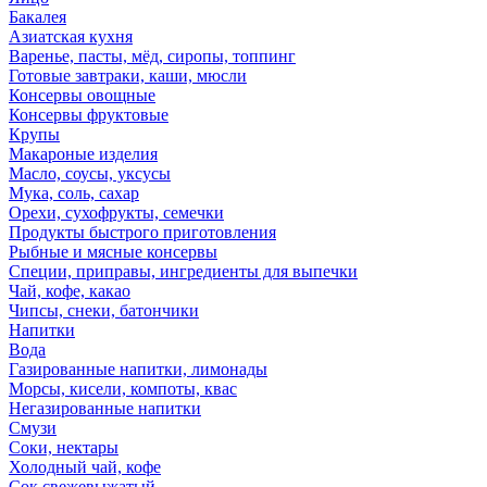
Бакалея
Азиатская кухня
Варенье, пасты, мёд, сиропы, топпинг
Готовые завтраки, каши, мюсли
Консервы овощные
Консервы фруктовые
Крупы
Макароные изделия
Масло, соусы, уксусы
Мука, соль, сахар
Орехи, сухофрукты, семечки
Продукты быстрого приготовления
Рыбные и мясные консервы
Специи, приправы, ингредиенты для выпечки
Чай, кофе, какао
Чипсы, снеки, батончики
Напитки
Вода
Газированные напитки, лимонады
Морсы, кисели, компоты, квас
Негазированные напитки
Смузи
Соки, нектары
Холодный чай, кофе
Сок свежевыжатый