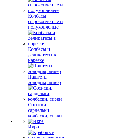
Колбасы
сырокопченые и
полукопченые
Колбасы и
деликатесы в
нарезке
Паштеты,
холодцы, ливер
Сосиски,
сардельки,
колбаски, снэки
Икра