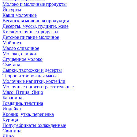
Молоко и молочные продукты
Йогурты
Каши молочные
Веганская молочная продукция
Десерты, муссы, пудинги, желе
Кисломолочные продукты
Детское питание молочное
Майонез
Масло сливочное
Молоко, сливки
Сгущенное молоко
Сметана
Сырки, творожки и десерты
Творог и творожная масса
Молочные напитки, коктейли
Молочные напитки растительные
Мясо. Птица. Яйцо
Баранина
Говядина, телятина
Индейка
Кролик, утка, перепелка
Курица
Полуфабрикаты охлажденные
Свинина
Яйцо