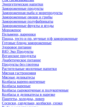
Энергетические напитки
Замороженные продукты
Замороженная рыба и морепродукты
Замороженные овощи и грибы
Замороженные полуфабрикаты
Замороженные фрукты и ягоды
Мороженое
Пельмени, вареники
Пицца, тесто и пр. мучные п/ф замороженные
Готовые блюда замороженные
Здоровое питание
BIO Эко Продукты
Веганские продукты
Диабетическое питание
Продукты без глютена
Растительные молочные напитки
Мясная гастрономия
Мясные деликатесы
Колбасы варено-копченые
Колбасы вареные
Колбасы сырокопченые и полукопченые
Колбасы и деликатесы в нарезке
Паштеты, холодцы, ливер
Сосиски, сардельки, колбаски, снэки