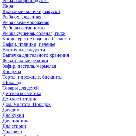
Рыба и морепродукты
Икра
Крабовые палочки, закуски
Рыба охлажденная
Рыба свежемороженая
Рыбная гастрономия
Рыбка сушеная, соленая, гк/хк
Кондитерские изделия. Сладости
Вафли, пряники, печенье
Восточные сладости
Выпечка длительного хранения
Жевательные резинки
Зефир, пастила, мармелад
Конфеты
Торты, пирожные, бисквиты
Шоколад
Товары для детей
Детская косметика
Детское питание
Дом. Чистота. Порядок
Для дома
Для кухни
Для пикника
Для стирки
Упаковка