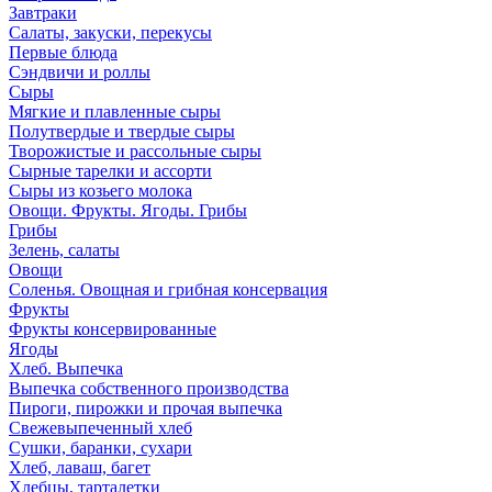
Завтраки
Салаты, закуски, перекусы
Первые блюда
Сэндвичи и роллы
Сыры
Мягкие и плавленные сыры
Полутвердые и твердые сыры
Творожистые и рассольные сыры
Сырные тарелки и ассорти
Сыры из козьего молока
Овощи. Фрукты. Ягоды. Грибы
Грибы
Зелень, салаты
Овощи
Соленья. Овощная и грибная консервация
Фрукты
Фрукты консервированные
Ягоды
Хлеб. Выпечка
Выпечка собственного производства
Пироги, пирожки и прочая выпечка
Свежевыпеченный хлеб
Сушки, баранки, сухари
Хлеб, лаваш, багет
Хлебцы, тарталетки