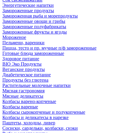
Энергетические напитки
Замороженные продукты
Замороженная рыба и морепродукты
Замороженные овощи и грибы
Замороженные полуфабрикаты
Замороженные фрукты и ягоды
Мороженое
Пельмени, вареники
Пицца, тесто и пр. мучные п/ф замороженные
Готовые блюда замороженные
Здоровое питание
BIO Эко Продукты
Веганские продукты
Диабетическое питание
Продукты без глютена
Растительные молочные напитки
Мясная гастрономия
Мясные деликатесы
Колбасы варено-копченые
Колбасы вареные
Колбасы сырокопченые и полукопченые
Колбасы и деликатесы в нарезке
Паштеты, холодцы, ливер
Сосиски, сардельки, колбаски, снэки