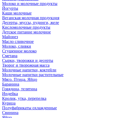
Молоко и молочные продукты
Йогурты
Каши молочные
Веганская молочная продукция
Десерты, муссы, пудинги, желе
Кисломолочные продукты
Детское питание молочное
Майонез
Масло сливочное
Молоко, сливки
Сгущенное молоко
Сметана
Сырки, творожки и десерты
Творог и творожная масса
Молочные напитки, коктейли
Молочные напитки растительные
Мясо. Птица. Яйцо
Баранина
Говядина, телятина
Индейка
Кролик, утка, перепелка
Курица
Полуфабрикаты охлажденные
Свинина
Яйцо