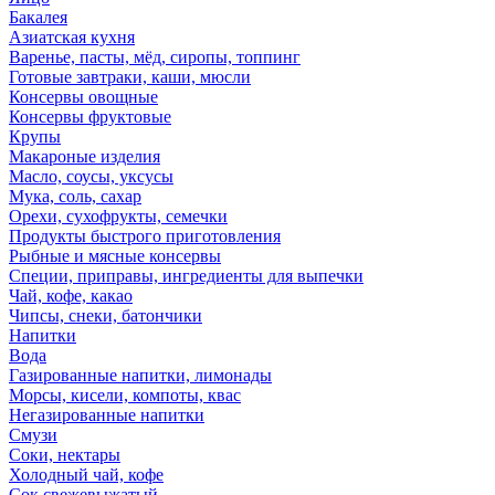
Бакалея
Азиатская кухня
Варенье, пасты, мёд, сиропы, топпинг
Готовые завтраки, каши, мюсли
Консервы овощные
Консервы фруктовые
Крупы
Макароные изделия
Масло, соусы, уксусы
Мука, соль, сахар
Орехи, сухофрукты, семечки
Продукты быстрого приготовления
Рыбные и мясные консервы
Специи, приправы, ингредиенты для выпечки
Чай, кофе, какао
Чипсы, снеки, батончики
Напитки
Вода
Газированные напитки, лимонады
Морсы, кисели, компоты, квас
Негазированные напитки
Смузи
Соки, нектары
Холодный чай, кофе
Сок свежевыжатый