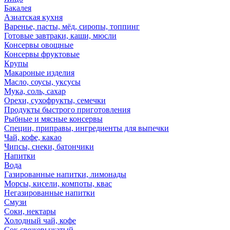
Бакалея
Азиатская кухня
Варенье, пасты, мёд, сиропы, топпинг
Готовые завтраки, каши, мюсли
Консервы овощные
Консервы фруктовые
Крупы
Макароные изделия
Масло, соусы, уксусы
Мука, соль, сахар
Орехи, сухофрукты, семечки
Продукты быстрого приготовления
Рыбные и мясные консервы
Специи, приправы, ингредиенты для выпечки
Чай, кофе, какао
Чипсы, снеки, батончики
Напитки
Вода
Газированные напитки, лимонады
Морсы, кисели, компоты, квас
Негазированные напитки
Смузи
Соки, нектары
Холодный чай, кофе
Сок свежевыжатый