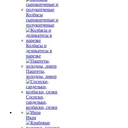
Колбасы
сырокопченые и
полукопченые
Колбасы и
деликатесы в
нарезке
Паштеты,
холодцы, ливер
Сосиски,
сардельки,
колбаски, снэки
Икра