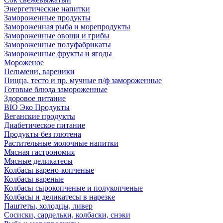
Энергетические напитки
Замороженные продукты
Замороженная рыба и морепродукты
Замороженные овощи и грибы
Замороженные полуфабрикаты
Замороженные фрукты и ягоды
Мороженое
Пельмени, вареники
Пицца, тесто и пр. мучные п/ф замороженные
Готовые блюда замороженные
Здоровое питание
BIO Эко Продукты
Веганские продукты
Диабетическое питание
Продукты без глютена
Растительные молочные напитки
Мясная гастрономия
Мясные деликатесы
Колбасы варено-копченые
Колбасы вареные
Колбасы сырокопченые и полукопченые
Колбасы и деликатесы в нарезке
Паштеты, холодцы, ливер
Сосиски, сардельки, колбаски, снэки