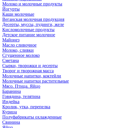
Молоко и молочные продукты
Йогурты
Каши молочные
Веганская молочная продукция
Десерты, муссы, пудинги, желе
Кисломолочные продукты
Детское питание молочное
Майонез
Масло сливочное
Молоко, сливки
Сгущенное молоко
Сметана
Сырки, творожки и десерты
Творог и творожная масса
Молочные напитки, коктейли
Молочные напитки растительные
Мясо. Птица. Яйцо
Баранина
Говядина, телятина
Индейка
Кролик, утка, перепелка
Курица
Полуфабрикаты охлажденные
Свинина
Яйцо