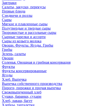
Завтраки
Салаты, закуски, перекусы
Первые блюда
Сэндвичи и роллы
Сыры
Мягкие и плавленные сыры
Полутвердые и твердые сыры
Творожистые и рассольные сыры
Сырные тарелки и ассорти
Сыры из козьего молока
Овощи. Фрукты. Ягоды. Грибы
Грибы
Зелень, салаты
Овощи
Соленья. Овощная и грибная консервация
Фрукты
Фрукты консервированные
Ягоды
Хлеб. Выпечка
Выпечка собственного производства
Пироги, пирожки и прочая выпечка
Свежевыпеченный хлеб
Сушки, баранки, сухари
Хлеб, лаваш, багет
Хлебцы, тарталетки