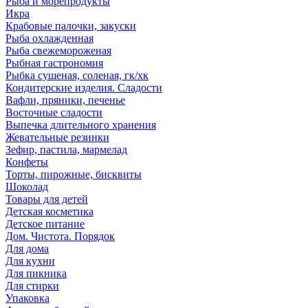
Рыба и морепродукты
Икра
Крабовые палочки, закуски
Рыба охлажденная
Рыба свежемороженая
Рыбная гастрономия
Рыбка сушеная, соленая, гк/хк
Кондитерские изделия. Сладости
Вафли, пряники, печенье
Восточные сладости
Выпечка длительного хранения
Жевательные резинки
Зефир, пастила, мармелад
Конфеты
Торты, пирожные, бисквиты
Шоколад
Товары для детей
Детская косметика
Детское питание
Дом. Чистота. Порядок
Для дома
Для кухни
Для пикника
Для стирки
Упаковка