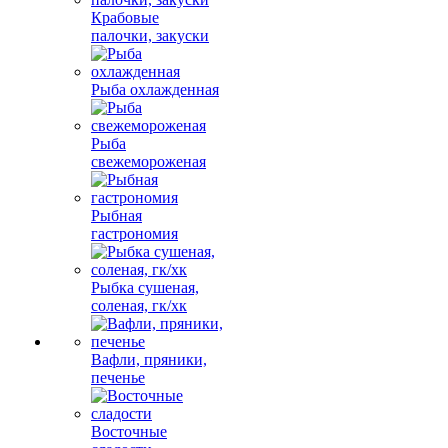
Крабовые
палочки, закуски
Рыба охлажденная
Рыба
свежемороженая
Рыбная
гастрономия
Рыбка сушеная,
соленая, гк/хк
Вафли, пряники,
печенье
Восточные