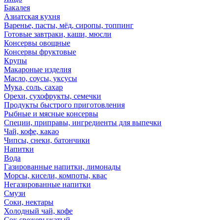
Бакалея
Азиатская кухня
Варенье, пасты, мёд, сиропы, топпинг
Готовые завтраки, каши, мюсли
Консервы овощные
Консервы фруктовые
Крупы
Макароные изделия
Масло, соусы, уксусы
Мука, соль, сахар
Орехи, сухофрукты, семечки
Продукты быстрого приготовления
Рыбные и мясные консервы
Специи, приправы, ингредиенты для выпечки
Чай, кофе, какао
Чипсы, снеки, батончики
Напитки
Вода
Газированные напитки, лимонады
Морсы, кисели, компоты, квас
Негазированные напитки
Смузи
Соки, нектары
Холодный чай, кофе
Сок свежевыжатый