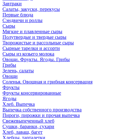
Завтраки
Салаты, закуски, перекусы
Первые блюда
Сэндвичи и роллы
Сыры
Мягкие и плавленные сыры
Полутвердые и твердые сыры
Творожистые и рассольные сыры
Сырные тарелки и ассорти
Сыры из козьего молока
Овощи. Фрукты. Ягоды. Грибы
Грибы
Зелень, салаты
Овощи
Соленья. Овощная и грибная консервация
Фрукты
Фрукты консервированные
Ягоды
Хлеб. Выпечка
Выпечка собственного производства
Пироги, пирожки и прочая выпечка
Свежевыпеченный хлеб
Сушки, баранки, сухари
Хлеб, лаваш, багет
Хлебцы, тарталетки