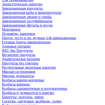
Энергетические напитки
Замороженные продукты
Замороженная рыба и морепродукты
Замороженные овощи и грибы
Замороженные полуфабрикаты
Замороженные фрукты и ягоды
Мороженое
Пельмени, вареники
Пицца, тесто и пр. мучные п/ф замороженные
Готовые блюда замороженные
Здоровое питание
BIO Эко Продукты
Веганские продукты
Диабетическое питание
Продукты без глютена
Растительные молочные напитки
Мясная гастрономия
Мясные деликатесы
Колбасы варено-копченые
Колбасы вареные
Колбасы сырокопченые и полукопченые
Колбасы и деликатесы в нарезке
Паштеты, холодцы, ливер
Сосиски, сардельки, колбаски, снэки