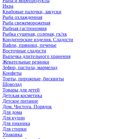
Рыба и морепродукты
Икра
Крабовые палочки, закуски
Рыба охлажденная
Рыба свежемороженая
Рыбная гастрономия
Рыбка сушеная, соленая, гк/хк
Кондитерские изделия. Сладости
Вафли, пряники, печенье
Восточные сладости
Выпечка длительного хранения
Жевательные резинки
Зефир, пастила, мармелад
Конфеты
Торты, пирожные, бисквиты
Шоколад
Товары для детей
Детская косметика
Детское питание
Дом. Чистота. Порядок
Для дома
Для кухни
Для пикника
Для стирки
Упаковка