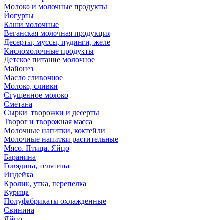
Молоко и молочные продукты
Йогурты
Каши молочные
Веганская молочная продукция
Десерты, муссы, пудинги, желе
Кисломолочные продукты
Детское питание молочное
Майонез
Масло сливочное
Молоко, сливки
Сгущенное молоко
Сметана
Сырки, творожки и десерты
Творог и творожная масса
Молочные напитки, коктейли
Молочные напитки растительные
Мясо. Птица. Яйцо
Баранина
Говядина, телятина
Индейка
Кролик, утка, перепелка
Курица
Полуфабрикаты охлажденные
Свинина
Яйцо