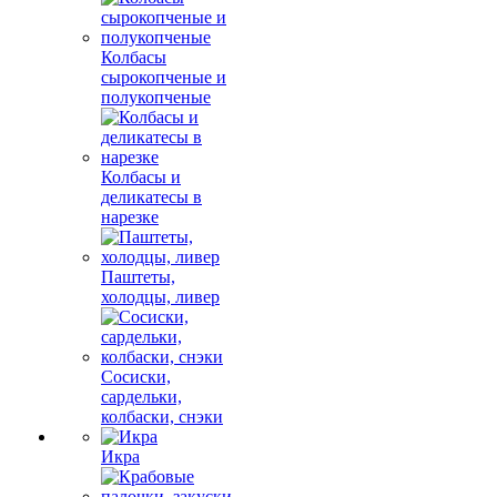
Колбасы
сырокопченые и
полукопченые
Колбасы и
деликатесы в
нарезке
Паштеты,
холодцы, ливер
Сосиски,
сардельки,
колбаски, снэки
Икра