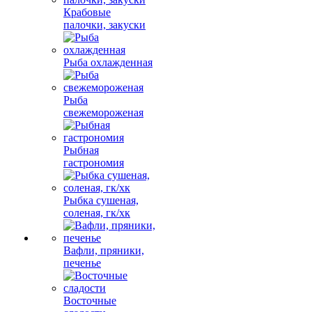
Крабовые
палочки, закуски
Рыба охлажденная
Рыба
свежемороженая
Рыбная
гастрономия
Рыбка сушеная,
соленая, гк/хк
Вафли, пряники,
печенье
Восточные