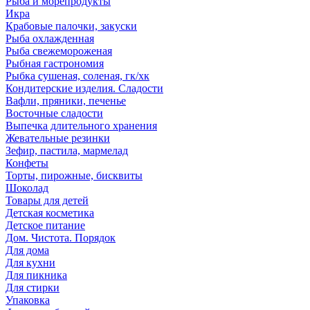
Рыба и морепродукты
Икра
Крабовые палочки, закуски
Рыба охлажденная
Рыба свежемороженая
Рыбная гастрономия
Рыбка сушеная, соленая, гк/хк
Кондитерские изделия. Сладости
Вафли, пряники, печенье
Восточные сладости
Выпечка длительного хранения
Жевательные резинки
Зефир, пастила, мармелад
Конфеты
Торты, пирожные, бисквиты
Шоколад
Товары для детей
Детская косметика
Детское питание
Дом. Чистота. Порядок
Для дома
Для кухни
Для пикника
Для стирки
Упаковка