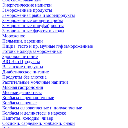
Энергетические напитки
Замороженные продукты
Замороженная рыба и морепродукты
Замороженные овощи и грибы
Замороженные полуфабрикаты
Замороженные фрукты и ягоды
Мороженое
Пельмени, вареники
Пицца, тесто и пр. мучные п/ф замороженные
Готовые блюда замороженные
Здоровое питание
BIO Эко Продукты
Веганские продукты
Диабетическое питание
Продукты без глютена
Растительные молочные напитки
Мясная гастрономия
Мясные деликатесы
Колбасы варено-копченые
Колбасы вареные
Колбасы сырокопченые и полукопченые
Колбасы и деликатесы в нарезке
Паштеты, холодцы, ливер
Сосиски, сардельки, колбаски, снэки