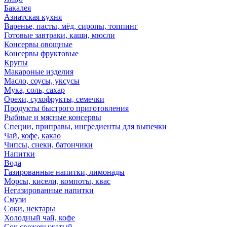
Бакалея
Азиатская кухня
Варенье, пасты, мёд, сиропы, топпинг
Готовые завтраки, каши, мюсли
Консервы овощные
Консервы фруктовые
Крупы
Макароные изделия
Масло, соусы, уксусы
Мука, соль, сахар
Орехи, сухофрукты, семечки
Продукты быстрого приготовления
Рыбные и мясные консервы
Специи, приправы, ингредиенты для выпечки
Чай, кофе, какао
Чипсы, снеки, батончики
Напитки
Вода
Газированные напитки, лимонады
Морсы, кисели, компоты, квас
Негазированные напитки
Смузи
Соки, нектары
Холодный чай, кофе
Сок свежевыжатый