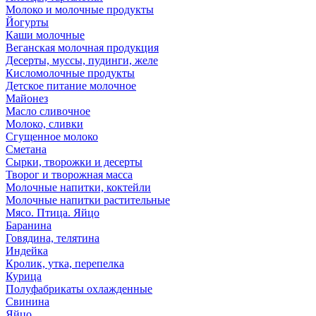
Молоко и молочные продукты
Йогурты
Каши молочные
Веганская молочная продукция
Десерты, муссы, пудинги, желе
Кисломолочные продукты
Детское питание молочное
Майонез
Масло сливочное
Молоко, сливки
Сгущенное молоко
Сметана
Сырки, творожки и десерты
Творог и творожная масса
Молочные напитки, коктейли
Молочные напитки растительные
Мясо. Птица. Яйцо
Баранина
Говядина, телятина
Индейка
Кролик, утка, перепелка
Курица
Полуфабрикаты охлажденные
Свинина
Яйцо