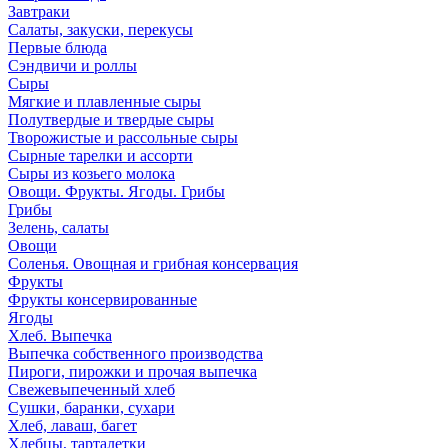
Завтраки
Салаты, закуски, перекусы
Первые блюда
Сэндвичи и роллы
Сыры
Мягкие и плавленные сыры
Полутвердые и твердые сыры
Творожистые и рассольные сыры
Сырные тарелки и ассорти
Сыры из козьего молока
Овощи. Фрукты. Ягоды. Грибы
Грибы
Зелень, салаты
Овощи
Соленья. Овощная и грибная консервация
Фрукты
Фрукты консервированные
Ягоды
Хлеб. Выпечка
Выпечка собственного производства
Пироги, пирожки и прочая выпечка
Свежевыпеченный хлеб
Сушки, баранки, сухари
Хлеб, лаваш, багет
Хлебцы, тарталетки