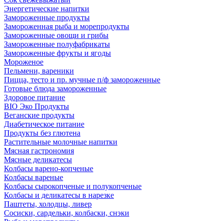
Энергетические напитки
Замороженные продукты
Замороженная рыба и морепродукты
Замороженные овощи и грибы
Замороженные полуфабрикаты
Замороженные фрукты и ягоды
Мороженое
Пельмени, вареники
Пицца, тесто и пр. мучные п/ф замороженные
Готовые блюда замороженные
Здоровое питание
BIO Эко Продукты
Веганские продукты
Диабетическое питание
Продукты без глютена
Растительные молочные напитки
Мясная гастрономия
Мясные деликатесы
Колбасы варено-копченые
Колбасы вареные
Колбасы сырокопченые и полукопченые
Колбасы и деликатесы в нарезке
Паштеты, холодцы, ливер
Сосиски, сардельки, колбаски, снэки