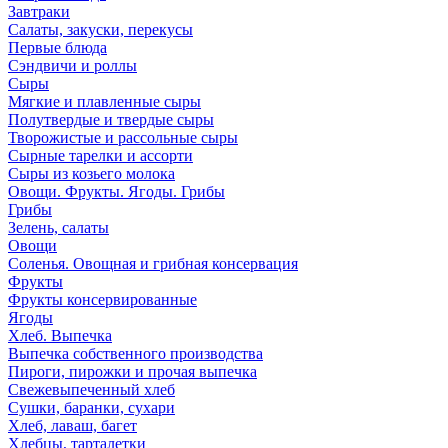
Завтраки
Салаты, закуски, перекусы
Первые блюда
Сэндвичи и роллы
Сыры
Мягкие и плавленные сыры
Полутвердые и твердые сыры
Творожистые и рассольные сыры
Сырные тарелки и ассорти
Сыры из козьего молока
Овощи. Фрукты. Ягоды. Грибы
Грибы
Зелень, салаты
Овощи
Соленья. Овощная и грибная консервация
Фрукты
Фрукты консервированные
Ягоды
Хлеб. Выпечка
Выпечка собственного производства
Пироги, пирожки и прочая выпечка
Свежевыпеченный хлеб
Сушки, баранки, сухари
Хлеб, лаваш, багет
Хлебцы, тарталетки