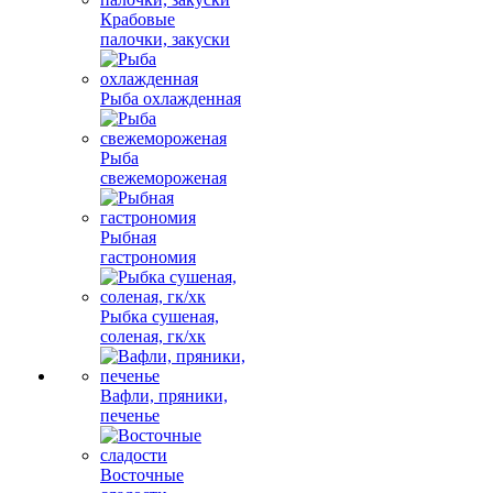
Крабовые
палочки, закуски
Рыба охлажденная
Рыба
свежемороженая
Рыбная
гастрономия
Рыбка сушеная,
соленая, гк/хк
Вафли, пряники,
печенье
Восточные