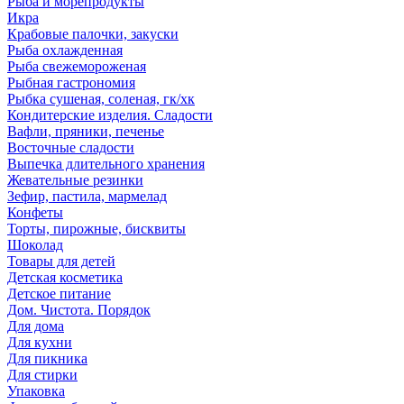
Рыба и морепродукты
Икра
Крабовые палочки, закуски
Рыба охлажденная
Рыба свежемороженая
Рыбная гастрономия
Рыбка сушеная, соленая, гк/хк
Кондитерские изделия. Сладости
Вафли, пряники, печенье
Восточные сладости
Выпечка длительного хранения
Жевательные резинки
Зефир, пастила, мармелад
Конфеты
Торты, пирожные, бисквиты
Шоколад
Товары для детей
Детская косметика
Детское питание
Дом. Чистота. Порядок
Для дома
Для кухни
Для пикника
Для стирки
Упаковка