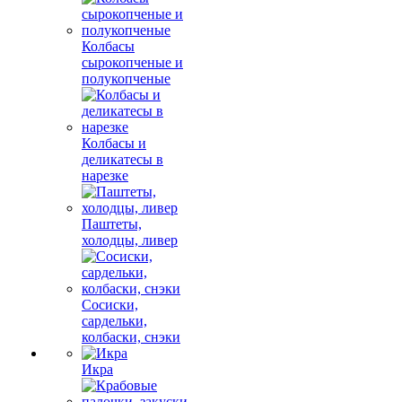
Колбасы
сырокопченые и
полукопченые
Колбасы и
деликатесы в
нарезке
Паштеты,
холодцы, ливер
Сосиски,
сардельки,
колбаски, снэки
Икра