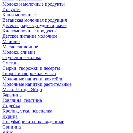
Молоко и молочные продукты
Йогурты
Каши молочные
Веганская молочная продукция
Десерты, муссы, пудинги, желе
Кисломолочные продукты
Детское питание молочное
Майонез
Масло сливочное
Молоко, сливки
Сгущенное молоко
Сметана
Сырки, творожки и десерты
Творог и творожная масса
Молочные напитки, коктейли
Молочные напитки растительные
Мясо. Птица. Яйцо
Баранина
Говядина, телятина
Индейка
Кролик, утка, перепелка
Курица
Полуфабрикаты охлажденные
Свинина
Яйцо