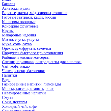
Бакалея
Азиатская кухня
Варенье, пасты, мёд, сиропы, топпинг
Готовые завтраки, каши, мюсли
Консервы овощные
Консервы фруктовые
Крупы
Макароные изделия
Масло, соусы, уксусы
Мука, соль, сахар
Орехи, сухофрукты, семечки
Продукты быстрого приготовления
Рыбные и мясные консервы
Специи, приправы, ингредиенты для выпечки
Чай, кофе, какао
Чипсы, снеки, батончики
Напитки
Вода
Газированные напитки, лимонады
Морсы, кисели, компоты, квас
Негазированные напитки
Смузи
Соки, нектары
Холодный чай, кофе
Сок свежевыжатый