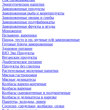
Энергетические напитки
Замороженные продукты
Замороженная рыба и морепродукты
Замороженные овощи и грибы
Замороженные полуфабрикаты
Замороженные фрукты и ягоды
Мороженое
Пельмени, вареники
Пицца, тесто и пр. мучные п/ф замороженные
Готовые блюда замороженные
Здоровое питание
BIO Эко Продукты
Веганские продукты
Диабетическое питание
Продукты без глютена
Растительные молочные напитки
Мясная гастрономия
Мясные деликатесы
Колбасы варено-копченые
Колбасы вареные
Колбасы сырокопченые и полукопченые
Колбасы и деликатесы в нарезке
Паштеты, холодцы, ливер
Сосиски, сардельки, колбаски, снэки