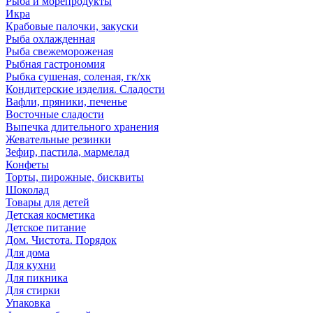
Рыба и морепродукты
Икра
Крабовые палочки, закуски
Рыба охлажденная
Рыба свежемороженая
Рыбная гастрономия
Рыбка сушеная, соленая, гк/хк
Кондитерские изделия. Сладости
Вафли, пряники, печенье
Восточные сладости
Выпечка длительного хранения
Жевательные резинки
Зефир, пастила, мармелад
Конфеты
Торты, пирожные, бисквиты
Шоколад
Товары для детей
Детская косметика
Детское питание
Дом. Чистота. Порядок
Для дома
Для кухни
Для пикника
Для стирки
Упаковка