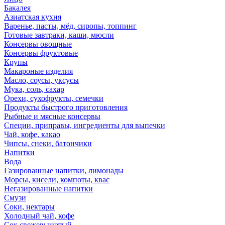
Бакалея
Азиатская кухня
Варенье, пасты, мёд, сиропы, топпинг
Готовые завтраки, каши, мюсли
Консервы овощные
Консервы фруктовые
Крупы
Макароные изделия
Масло, соусы, уксусы
Мука, соль, сахар
Орехи, сухофрукты, семечки
Продукты быстрого приготовления
Рыбные и мясные консервы
Специи, приправы, ингредиенты для выпечки
Чай, кофе, какао
Чипсы, снеки, батончики
Напитки
Вода
Газированные напитки, лимонады
Морсы, кисели, компоты, квас
Негазированные напитки
Смузи
Соки, нектары
Холодный чай, кофе
Сок свежевыжатый