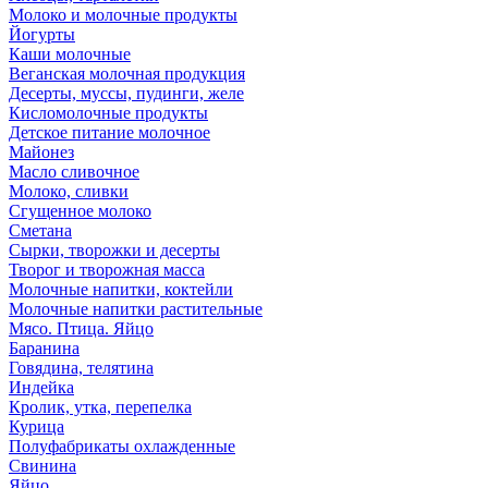
Молоко и молочные продукты
Йогурты
Каши молочные
Веганская молочная продукция
Десерты, муссы, пудинги, желе
Кисломолочные продукты
Детское питание молочное
Майонез
Масло сливочное
Молоко, сливки
Сгущенное молоко
Сметана
Сырки, творожки и десерты
Творог и творожная масса
Молочные напитки, коктейли
Молочные напитки растительные
Мясо. Птица. Яйцо
Баранина
Говядина, телятина
Индейка
Кролик, утка, перепелка
Курица
Полуфабрикаты охлажденные
Свинина
Яйцо