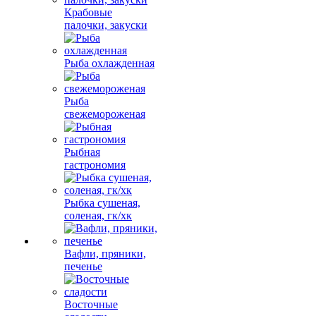
Крабовые
палочки, закуски
Рыба охлажденная
Рыба
свежемороженая
Рыбная
гастрономия
Рыбка сушеная,
соленая, гк/хк
Вафли, пряники,
печенье
Восточные