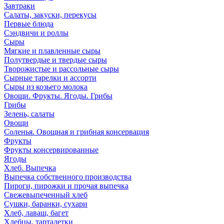
Завтраки
Салаты, закуски, перекусы
Первые блюда
Сэндвичи и роллы
Сыры
Мягкие и плавленные сыры
Полутвердые и твердые сыры
Творожистые и рассольные сыры
Сырные тарелки и ассорти
Сыры из козьего молока
Овощи. Фрукты. Ягоды. Грибы
Грибы
Зелень, салаты
Овощи
Соленья. Овощная и грибная консервация
Фрукты
Фрукты консервированные
Ягоды
Хлеб. Выпечка
Выпечка собственного производства
Пироги, пирожки и прочая выпечка
Свежевыпеченный хлеб
Сушки, баранки, сухари
Хлеб, лаваш, багет
Хлебцы, тарталетки