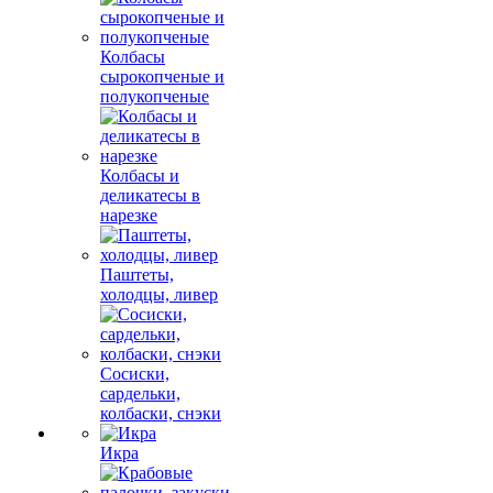
Колбасы
сырокопченые и
полукопченые
Колбасы и
деликатесы в
нарезке
Паштеты,
холодцы, ливер
Сосиски,
сардельки,
колбаски, снэки
Икра