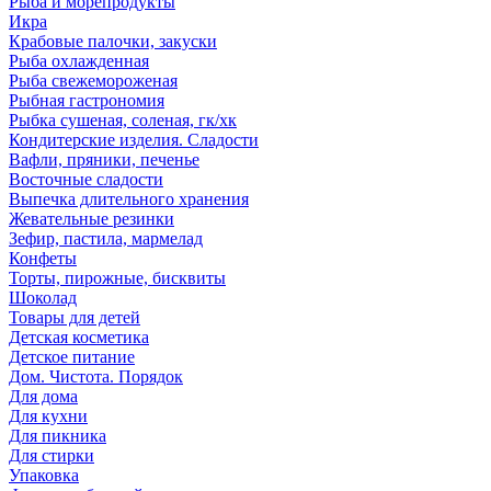
Рыба и морепродукты
Икра
Крабовые палочки, закуски
Рыба охлажденная
Рыба свежемороженая
Рыбная гастрономия
Рыбка сушеная, соленая, гк/хк
Кондитерские изделия. Сладости
Вафли, пряники, печенье
Восточные сладости
Выпечка длительного хранения
Жевательные резинки
Зефир, пастила, мармелад
Конфеты
Торты, пирожные, бисквиты
Шоколад
Товары для детей
Детская косметика
Детское питание
Дом. Чистота. Порядок
Для дома
Для кухни
Для пикника
Для стирки
Упаковка