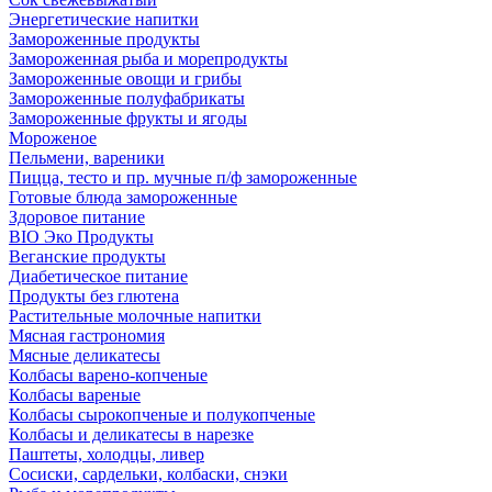
Энергетические напитки
Замороженные продукты
Замороженная рыба и морепродукты
Замороженные овощи и грибы
Замороженные полуфабрикаты
Замороженные фрукты и ягоды
Мороженое
Пельмени, вареники
Пицца, тесто и пр. мучные п/ф замороженные
Готовые блюда замороженные
Здоровое питание
BIO Эко Продукты
Веганские продукты
Диабетическое питание
Продукты без глютена
Растительные молочные напитки
Мясная гастрономия
Мясные деликатесы
Колбасы варено-копченые
Колбасы вареные
Колбасы сырокопченые и полукопченые
Колбасы и деликатесы в нарезке
Паштеты, холодцы, ливер
Сосиски, сардельки, колбаски, снэки