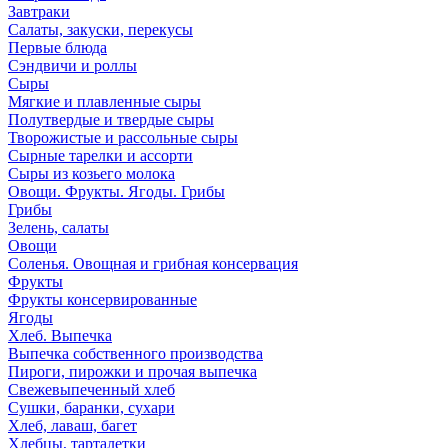
Завтраки
Салаты, закуски, перекусы
Первые блюда
Сэндвичи и роллы
Сыры
Мягкие и плавленные сыры
Полутвердые и твердые сыры
Творожистые и рассольные сыры
Сырные тарелки и ассорти
Сыры из козьего молока
Овощи. Фрукты. Ягоды. Грибы
Грибы
Зелень, салаты
Овощи
Соленья. Овощная и грибная консервация
Фрукты
Фрукты консервированные
Ягоды
Хлеб. Выпечка
Выпечка собственного производства
Пироги, пирожки и прочая выпечка
Свежевыпеченный хлеб
Сушки, баранки, сухари
Хлеб, лаваш, багет
Хлебцы, тарталетки