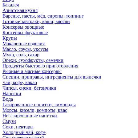
Бакалея
Азиатская кухня
Варенье, пасты, мёд, сиропы, топпинг
Готовые завтраки, каши, мюсли
Консервы овощные
Консервы фруктовые
Крупы
Макароные изделия
Масло, соусы, уксусы
Мука, соль, сахар
Орехи, сухофрукты, семечки
Продукты быстрого приготовления
Рыбные и мясные консервы
Специи, приправы, ингредиенты для выпечки
Чай, кофе, какао
Чипсы, снеки, батончики
Напитки
Вода
Газированные напитки, лимонады
Морсы, кисели, компоты, квас
Негазированные напитки
Смузи
Соки, нектары
Холодный чай, кофе
Сок свежевыжатый