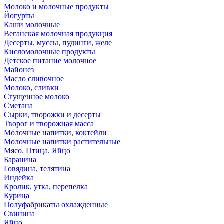
Молоко и молочные продукты
Йогурты
Каши молочные
Веганская молочная продукция
Десерты, муссы, пудинги, желе
Кисломолочные продукты
Детское питание молочное
Майонез
Масло сливочное
Молоко, сливки
Сгущенное молоко
Сметана
Сырки, творожки и десерты
Творог и творожная масса
Молочные напитки, коктейли
Молочные напитки растительные
Мясо. Птица. Яйцо
Баранина
Говядина, телятина
Индейка
Кролик, утка, перепелка
Курица
Полуфабрикаты охлажденные
Свинина
Яйцо