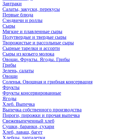
Завтраки
Салаты, закуски, перекусы
Первые блюда
Сэндвичи и роллы
Сыры
Мягкие и плавленные сыры
Полутвердые и твердые сыры
Творожистые и рассольные сыры
Сырные тарелки и ассорти
Сыры из козьего молока
Овощи. Фрукты. Ягоды. Грибы
Грибы
Зелень, салаты
Овощи
Соленья. Овощная и грибная консервация
Фрукты
Фрукты консервированные
Ягоды
Хлеб. Выпечка
Выпечка собственного производства
Пироги, пирожки и прочая выпечка
Свежевыпеченный хлеб
Сушки, баранки, сухари
Хлеб, лаваш, багет
Хлебцы, тарталетки