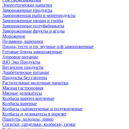
Энергетические напитки
Замороженные продукты
Замороженная рыба и морепродукты
Замороженные овощи и грибы
Замороженные полуфабрикаты
Замороженные фрукты и ягоды
Мороженое
Пельмени, вареники
Пицца, тесто и пр. мучные п/ф замороженные
Готовые блюда замороженные
Здоровое питание
BIO Эко Продукты
Веганские продукты
Диабетическое питание
Продукты без глютена
Растительные молочные напитки
Мясная гастрономия
Мясные деликатесы
Колбасы варено-копченые
Колбасы вареные
Колбасы сырокопченые и полукопченые
Колбасы и деликатесы в нарезке
Паштеты, холодцы, ливер
Сосиски, сардельки, колбаски, снэки