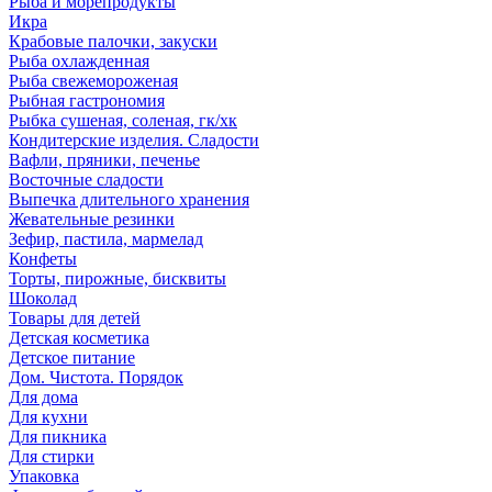
Рыба и морепродукты
Икра
Крабовые палочки, закуски
Рыба охлажденная
Рыба свежемороженая
Рыбная гастрономия
Рыбка сушеная, соленая, гк/хк
Кондитерские изделия. Сладости
Вафли, пряники, печенье
Восточные сладости
Выпечка длительного хранения
Жевательные резинки
Зефир, пастила, мармелад
Конфеты
Торты, пирожные, бисквиты
Шоколад
Товары для детей
Детская косметика
Детское питание
Дом. Чистота. Порядок
Для дома
Для кухни
Для пикника
Для стирки
Упаковка