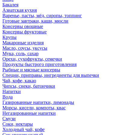
Бакалея
Азиатская кухня
Варенье, пасты, мёд, сиропы, топпинг
Готовые завтраки, каши, мюсли
Консервы овощные
Консервы фруктовые
Крупы
Макароные изделия
Масло, соусы, уксусы
Мука, соль, сахар
Орехи, сухофрукты, семечки
Продукты быстрого приготовления
Рыбные и мясные консервы
Специи, приправы, ингредиенты для выпечки
Чай, кофе, какао
Чипсы, снеки, батончики
Напитки
Вода
Газированные напитки, лимонады
Морсы, кисели, компоты, квас
Негазированные напитки
Смузи
Соки, нектары
Холодный чай, кофе
Сок свежевыжатый