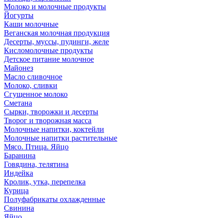
Молоко и молочные продукты
Йогурты
Каши молочные
Веганская молочная продукция
Десерты, муссы, пудинги, желе
Кисломолочные продукты
Детское питание молочное
Майонез
Масло сливочное
Молоко, сливки
Сгущенное молоко
Сметана
Сырки, творожки и десерты
Творог и творожная масса
Молочные напитки, коктейли
Молочные напитки растительные
Мясо. Птица. Яйцо
Баранина
Говядина, телятина
Индейка
Кролик, утка, перепелка
Курица
Полуфабрикаты охлажденные
Свинина
Яйцо