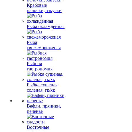
Крабовые
палочки, закуски
Рыба охлажденная
Рыба
свежемороженая
Рыбная
гастрономия
Рыбка сушеная,
соленая, гк/хк
Вафли, пряники,
печенье
Восточные