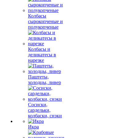
Колбасы
сырокопченые и
полукопченые
Колбасы и
деликатесы в
нарезке
Паштеты,
холодцы, ливер
Сосиски,
сардельки,
колбаски, снэки
Икра