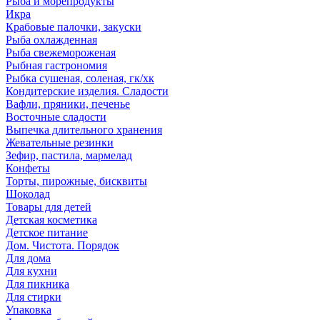
Рыба и морепродукты
Икра
Крабовые палочки, закуски
Рыба охлажденная
Рыба свежемороженая
Рыбная гастрономия
Рыбка сушеная, соленая, гк/хк
Кондитерские изделия. Сладости
Вафли, пряники, печенье
Восточные сладости
Выпечка длительного хранения
Жевательные резинки
Зефир, пастила, мармелад
Конфеты
Торты, пирожные, бисквиты
Шоколад
Товары для детей
Детская косметика
Детское питание
Дом. Чистота. Порядок
Для дома
Для кухни
Для пикника
Для стирки
Упаковка