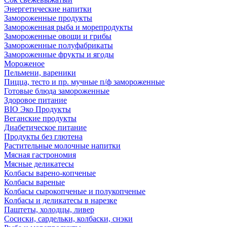
Энергетические напитки
Замороженные продукты
Замороженная рыба и морепродукты
Замороженные овощи и грибы
Замороженные полуфабрикаты
Замороженные фрукты и ягоды
Мороженое
Пельмени, вареники
Пицца, тесто и пр. мучные п/ф замороженные
Готовые блюда замороженные
Здоровое питание
BIO Эко Продукты
Веганские продукты
Диабетическое питание
Продукты без глютена
Растительные молочные напитки
Мясная гастрономия
Мясные деликатесы
Колбасы варено-копченые
Колбасы вареные
Колбасы сырокопченые и полукопченые
Колбасы и деликатесы в нарезке
Паштеты, холодцы, ливер
Сосиски, сардельки, колбаски, снэки