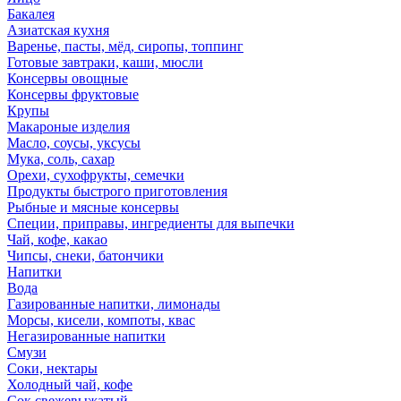
Бакалея
Азиатская кухня
Варенье, пасты, мёд, сиропы, топпинг
Готовые завтраки, каши, мюсли
Консервы овощные
Консервы фруктовые
Крупы
Макароные изделия
Масло, соусы, уксусы
Мука, соль, сахар
Орехи, сухофрукты, семечки
Продукты быстрого приготовления
Рыбные и мясные консервы
Специи, приправы, ингредиенты для выпечки
Чай, кофе, какао
Чипсы, снеки, батончики
Напитки
Вода
Газированные напитки, лимонады
Морсы, кисели, компоты, квас
Негазированные напитки
Смузи
Соки, нектары
Холодный чай, кофе
Сок свежевыжатый