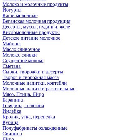
Молоко и молочные продукты
Йогурты
Каши молочные
Веганская молочная продукция
Десерты, муссы, пудинги, желе
Кисломолочные продукты
Детское питание молочное
Майонез
Масло сливочное
Молоко, сливки
Сгущенное молоко
Сметана
Сырки, творожки и десерты
Творог и творожная масса
Молочные напитки, коктейли
Молочные напитки растительные
Мясо. Птица. Яйцо
Баранина
Говядина, телятина
Индейка
Кролик, утка, перепелка
Курица
Полуфабрикаты охлажденные
Свинина
Яйцо