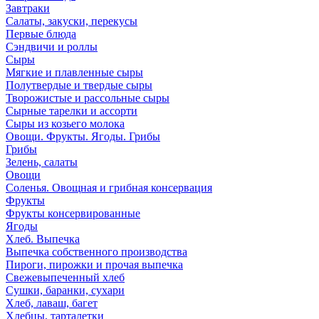
Завтраки
Салаты, закуски, перекусы
Первые блюда
Сэндвичи и роллы
Сыры
Мягкие и плавленные сыры
Полутвердые и твердые сыры
Творожистые и рассольные сыры
Сырные тарелки и ассорти
Сыры из козьего молока
Овощи. Фрукты. Ягоды. Грибы
Грибы
Зелень, салаты
Овощи
Соленья. Овощная и грибная консервация
Фрукты
Фрукты консервированные
Ягоды
Хлеб. Выпечка
Выпечка собственного производства
Пироги, пирожки и прочая выпечка
Свежевыпеченный хлеб
Сушки, баранки, сухари
Хлеб, лаваш, багет
Хлебцы, тарталетки