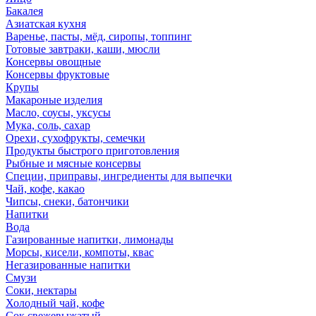
Бакалея
Азиатская кухня
Варенье, пасты, мёд, сиропы, топпинг
Готовые завтраки, каши, мюсли
Консервы овощные
Консервы фруктовые
Крупы
Макароные изделия
Масло, соусы, уксусы
Мука, соль, сахар
Орехи, сухофрукты, семечки
Продукты быстрого приготовления
Рыбные и мясные консервы
Специи, приправы, ингредиенты для выпечки
Чай, кофе, какао
Чипсы, снеки, батончики
Напитки
Вода
Газированные напитки, лимонады
Морсы, кисели, компоты, квас
Негазированные напитки
Смузи
Соки, нектары
Холодный чай, кофе
Сок свежевыжатый