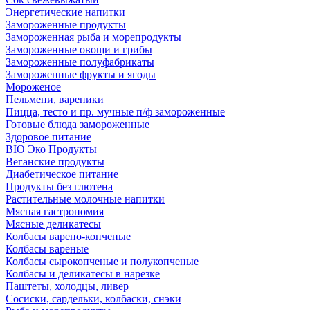
Энергетические напитки
Замороженные продукты
Замороженная рыба и морепродукты
Замороженные овощи и грибы
Замороженные полуфабрикаты
Замороженные фрукты и ягоды
Мороженое
Пельмени, вареники
Пицца, тесто и пр. мучные п/ф замороженные
Готовые блюда замороженные
Здоровое питание
BIO Эко Продукты
Веганские продукты
Диабетическое питание
Продукты без глютена
Растительные молочные напитки
Мясная гастрономия
Мясные деликатесы
Колбасы варено-копченые
Колбасы вареные
Колбасы сырокопченые и полукопченые
Колбасы и деликатесы в нарезке
Паштеты, холодцы, ливер
Сосиски, сардельки, колбаски, снэки