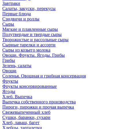
Завтраки
Салаты, закуски, перекусы
Первые блюда
Сэндвичи и роллы
Сыры
Мягкие и плавленные сыры
Полутвердые и твердые сыры
Творожистые и рассольные сыры
Сырные тарелки и ассорти
Сыры из козьего молока
Овощи. Фрукты. Ягоды. Грибы
Грибы
Зелень, салаты
Овощи
Соленья. Овощная и грибная консервация
Фрукты
Фрукты консервированные
Ягоды
Хлеб. Выпечка
Выпечка собственного производства
Пироги, пирожки и прочая выпечка
Свежевыпеченный хлеб
Сушки, баранки, сухари
Хлеб, лаваш, багет
Хлебцы, тарталетки