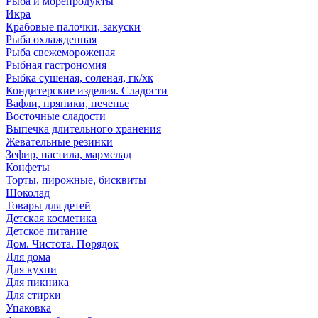
Рыба и морепродукты
Икра
Крабовые палочки, закуски
Рыба охлажденная
Рыба свежемороженая
Рыбная гастрономия
Рыбка сушеная, соленая, гк/хк
Кондитерские изделия. Сладости
Вафли, пряники, печенье
Восточные сладости
Выпечка длительного хранения
Жевательные резинки
Зефир, пастила, мармелад
Конфеты
Торты, пирожные, бисквиты
Шоколад
Товары для детей
Детская косметика
Детское питание
Дом. Чистота. Порядок
Для дома
Для кухни
Для пикника
Для стирки
Упаковка