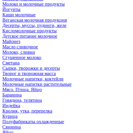
Молоко и молочные продукты
Йогурты
Каши молочные
Веганская молочная продукция
Десерты, муссы, пудинги, желе
Кисломолочные продукты
Детское питание молочное
Майонез
Масло сливочное
Молоко, сливки
Сгущенное молоко
Сметана
Сырки, творожки и десерты
Творог и творожная масса
Молочные напитки, коктейли
Молочные напитки растительные
Мясо. Птица. Яйцо
Баранина
Говядина, телятина
Индейка
Кролик, утка, перепелка
Курица
Полуфабрикаты охлажденные
Свинина
Яйцо