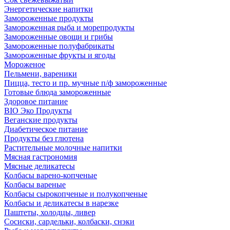
Энергетические напитки
Замороженные продукты
Замороженная рыба и морепродукты
Замороженные овощи и грибы
Замороженные полуфабрикаты
Замороженные фрукты и ягоды
Мороженое
Пельмени, вареники
Пицца, тесто и пр. мучные п/ф замороженные
Готовые блюда замороженные
Здоровое питание
BIO Эко Продукты
Веганские продукты
Диабетическое питание
Продукты без глютена
Растительные молочные напитки
Мясная гастрономия
Мясные деликатесы
Колбасы варено-копченые
Колбасы вареные
Колбасы сырокопченые и полукопченые
Колбасы и деликатесы в нарезке
Паштеты, холодцы, ливер
Сосиски, сардельки, колбаски, снэки