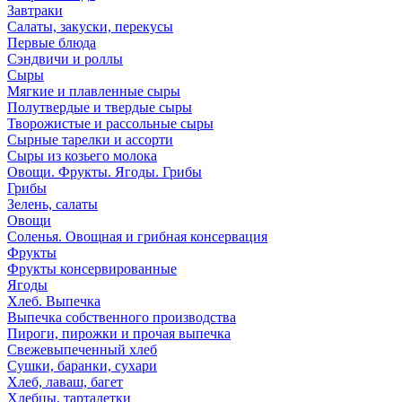
Завтраки
Салаты, закуски, перекусы
Первые блюда
Сэндвичи и роллы
Сыры
Мягкие и плавленные сыры
Полутвердые и твердые сыры
Творожистые и рассольные сыры
Сырные тарелки и ассорти
Сыры из козьего молока
Овощи. Фрукты. Ягоды. Грибы
Грибы
Зелень, салаты
Овощи
Соленья. Овощная и грибная консервация
Фрукты
Фрукты консервированные
Ягоды
Хлеб. Выпечка
Выпечка собственного производства
Пироги, пирожки и прочая выпечка
Свежевыпеченный хлеб
Сушки, баранки, сухари
Хлеб, лаваш, багет
Хлебцы, тарталетки