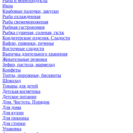
Рыба и морепродукты
Икра
Крабовые палочки, закуски
Рыба охлажденная
Рыба свежемороженая
Рыбная гастрономия
Рыбка сушеная, соленая, гк/хк
Кондитерские изделия. Сладости
Вафли, пряники, печенье
Восточные сладости
Выпечка длительного хранения
Жевательные резинки
Зефир, пастила, мармелад
Конфеты
Торты, пирожные, бисквиты
Шоколад
Товары для детей
Детская косметика
Детское питание
Дом. Чистота. Порядок
Для дома
Для кухни
Для пикника
Для стирки
Упаковка