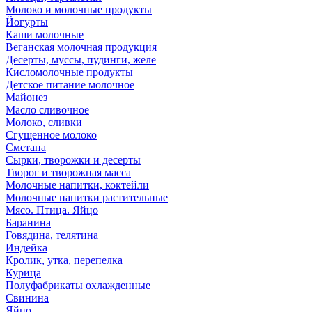
Молоко и молочные продукты
Йогурты
Каши молочные
Веганская молочная продукция
Десерты, муссы, пудинги, желе
Кисломолочные продукты
Детское питание молочное
Майонез
Масло сливочное
Молоко, сливки
Сгущенное молоко
Сметана
Сырки, творожки и десерты
Творог и творожная масса
Молочные напитки, коктейли
Молочные напитки растительные
Мясо. Птица. Яйцо
Баранина
Говядина, телятина
Индейка
Кролик, утка, перепелка
Курица
Полуфабрикаты охлажденные
Свинина
Яйцо