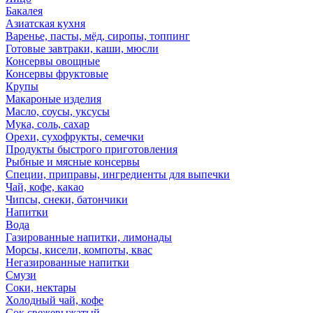
Бакалея
Азиатская кухня
Варенье, пасты, мёд, сиропы, топпинг
Готовые завтраки, каши, мюсли
Консервы овощные
Консервы фруктовые
Крупы
Макароные изделия
Масло, соусы, уксусы
Мука, соль, сахар
Орехи, сухофрукты, семечки
Продукты быстрого приготовления
Рыбные и мясные консервы
Специи, приправы, ингредиенты для выпечки
Чай, кофе, какао
Чипсы, снеки, батончики
Напитки
Вода
Газированные напитки, лимонады
Морсы, кисели, компоты, квас
Негазированные напитки
Смузи
Соки, нектары
Холодный чай, кофе
Сок свежевыжатый