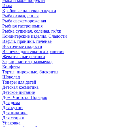
Рыба и морепродукты
Икра
Крабовые палочки, закуски
Рыба охлажденная
Рыба свежемороженая
Рыбная гастрономия
Рыбка сушеная, соленая, гк/хк
Кондитерские изделия. Сладости
Вафли, пряники, печенье
Восточные сладости
Выпечка длительного хранения
Жевательные резинки
Зефир, пастила, мармелад
Конфеты
Торты, пирожные, бисквиты
Шоколад
Товары для детей
Детская косметика
Детское питание
Дом. Чистота. Порядок
Для дома
Для кухни
Для пикника
Для стирки
Упаковка