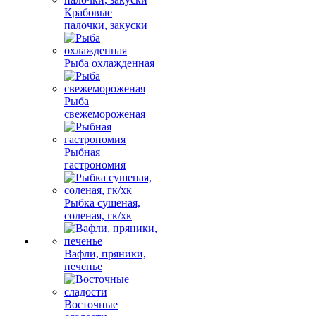
Крабовые
палочки, закуски
Рыба охлажденная
Рыба
свежемороженая
Рыбная
гастрономия
Рыбка сушеная,
соленая, гк/хк
Вафли, пряники,
печенье
Восточные