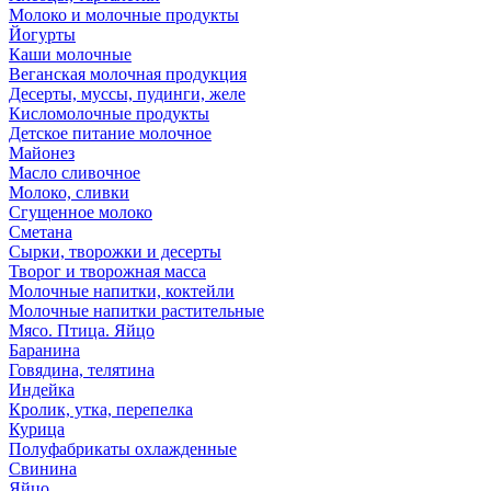
Молоко и молочные продукты
Йогурты
Каши молочные
Веганская молочная продукция
Десерты, муссы, пудинги, желе
Кисломолочные продукты
Детское питание молочное
Майонез
Масло сливочное
Молоко, сливки
Сгущенное молоко
Сметана
Сырки, творожки и десерты
Творог и творожная масса
Молочные напитки, коктейли
Молочные напитки растительные
Мясо. Птица. Яйцо
Баранина
Говядина, телятина
Индейка
Кролик, утка, перепелка
Курица
Полуфабрикаты охлажденные
Свинина
Яйцо