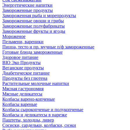
Энергетические напитки
Замороженные продукты
Замороженная рыба и морепродукты
Замороженные овощи и грибы
Замороженные полуфабрикаты
Замороженные фрукты и ягоды
Мороженое
Пельмени, вареники
Пицца, тесто и пр. мучные п/ф замороженные
Готовые блюда замороженные
Здоровое питание
BIO Эко Продукты
Веганские продукты
Диабетическое питание
Продукты без глютена
Растительные молочные напитки
Мясная гастрономия
Мясные деликатесы
Колбасы варено-копченые
Колбасы вареные
Колбасы сырокопченые и полукопченые
Колбасы и деликатесы в нарезке
Паштеты, холодцы, ливер
Сосиски, сардельки, колбаски, снэки