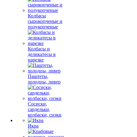
Колбасы
сырокопченые и
полукопченые
Колбасы и
деликатесы в
нарезке
Паштеты,
холодцы, ливер
Сосиски,
сардельки,
колбаски, снэки
Икра