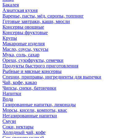
Бакалея
Азиатская кухня
Варенье, пасты, мёд, сиропы, топпинг
Готовые завтраки, каши, мюсли
Консервы овощные
Консервы фруктовые
Крупы
Макароные изделия
Масло, соусы, уксусы
Мука, соль, сахар
Орехи, сухофрукты, семечки
Продукты быстрого приготовления
Рыбные и мясные консервы
Специи, приправы, ингредиенты для выпечки
Чай, кофе, какао
Чипсы, снеки, батончики
Напитки
Вода
Газированные напитки, лимонады
Морсы, кисели, компоты, квас
Негазированные напитки
Смузи
Соки, нектары
Холодный чай, кофе
Сок свежевыжатый