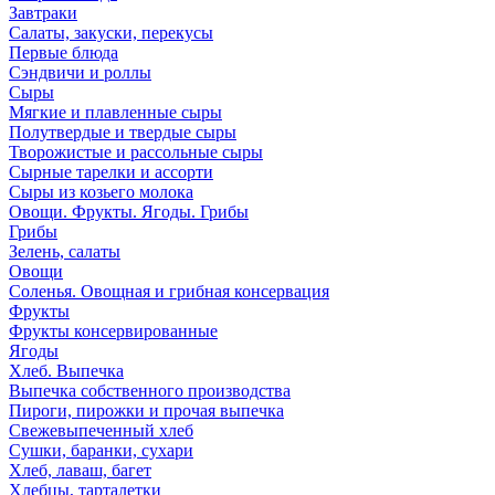
Завтраки
Салаты, закуски, перекусы
Первые блюда
Сэндвичи и роллы
Сыры
Мягкие и плавленные сыры
Полутвердые и твердые сыры
Творожистые и рассольные сыры
Сырные тарелки и ассорти
Сыры из козьего молока
Овощи. Фрукты. Ягоды. Грибы
Грибы
Зелень, салаты
Овощи
Соленья. Овощная и грибная консервация
Фрукты
Фрукты консервированные
Ягоды
Хлеб. Выпечка
Выпечка собственного производства
Пироги, пирожки и прочая выпечка
Свежевыпеченный хлеб
Сушки, баранки, сухари
Хлеб, лаваш, багет
Хлебцы, тарталетки