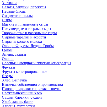
Завтраки
Салаты, закуски, перекусы
Первые блюда
Сэндвичи и роллы
Сыры
Мягкие и плавленные сыры
Полутвердые и твердые сыры
Творожистые и рассольные сыры
Сырные тарелки и ассорти
Сыры из козьего молока
Овощи. Фрукты. Ягоды. Грибы
Грибы
Зелень, салаты
Овощи
Соленья. Овощная и грибная консервация
Фрукты
Фрукты консервированные
Ягоды
Хлеб. Выпечка
Выпечка собственного производства
Пироги, пирожки и прочая выпечка
Свежевыпеченный хлеб
Сушки, баранки, сухари
Хлеб, лаваш, багет
Хлебцы, тарталетки