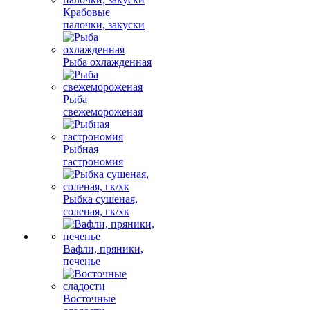
Крабовые
палочки, закуски
Рыба охлажденная
Рыба
свежемороженая
Рыбная
гастрономия
Рыбка сушеная,
соленая, гк/хк
Вафли, пряники,
печенье
Восточные