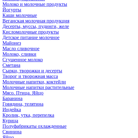
Молоко и молочные продукты
Йогурты
Каши молочные
Веганская молочная продукция
Десерты, муссы, пудинги, желе
Кисломолочные продукты
Детское питание молочное
Майонез
Масло сливочное
Молоко, сливки
Сгущенное молоко
Сметана
Сырки, творожки и десерты
Творог и творожная масса
Молочные напитки, коктейли
Молочные напитки растительные
Мясо. Птица. Яйцо
Баранина
Говядина, телятина
Индейка
Кролик, утка, перепелка
Курица
Полуфабрикаты охлажденные
Свинина
Яйцо