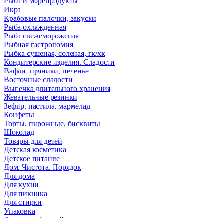
Рыба и морепродукты
Икра
Крабовые палочки, закуски
Рыба охлажденная
Рыба свежемороженая
Рыбная гастрономия
Рыбка сушеная, соленая, гк/хк
Кондитерские изделия. Сладости
Вафли, пряники, печенье
Восточные сладости
Выпечка длительного хранения
Жевательные резинки
Зефир, пастила, мармелад
Конфеты
Торты, пирожные, бисквиты
Шоколад
Товары для детей
Детская косметика
Детское питание
Дом. Чистота. Порядок
Для дома
Для кухни
Для пикника
Для стирки
Упаковка