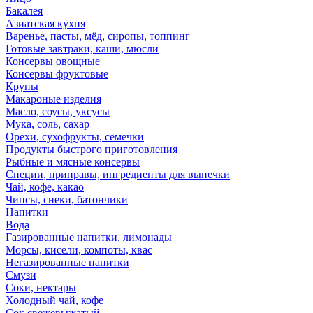
Бакалея
Азиатская кухня
Варенье, пасты, мёд, сиропы, топпинг
Готовые завтраки, каши, мюсли
Консервы овощные
Консервы фруктовые
Крупы
Макароные изделия
Масло, соусы, уксусы
Мука, соль, сахар
Орехи, сухофрукты, семечки
Продукты быстрого приготовления
Рыбные и мясные консервы
Специи, приправы, ингредиенты для выпечки
Чай, кофе, какао
Чипсы, снеки, батончики
Напитки
Вода
Газированные напитки, лимонады
Морсы, кисели, компоты, квас
Негазированные напитки
Смузи
Соки, нектары
Холодный чай, кофе
Сок свежевыжатый