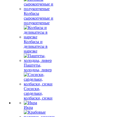
Колбасы
сырокопченые и
полукопченые
Колбасы и
деликатесы в
нарезке
Паштеты,
холодцы, ливер
Сосиски,
сардельки,
колбаски, снэки
Икра