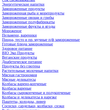
Энергетические напитки
Замороженные продукты
Замороженная рыба и морепродукты
Замороженные овощи и грибы
Замороженные полуфабрикаты
Замороженные фрукты и ягоды
Мороженое
Пельмени, вареники
Пицца, тесто и пр. мучные п/ф замороженные
Готовые блюда замороженные
Здоровое питание
BIO Эко Продукты
Веганские продукты
Диабетическое питание
Продукты без глютена
Растительные молочные напитки
Мясная гастрономия
Мясные деликатесы
Колбасы варено-копченые
Колбасы вареные
Колбасы сырокопченые и полукопченые
Колбасы и деликатесы в нарезке
Паштеты, холодцы, ливер
Сосиски, сардельки, колбаски, снэки