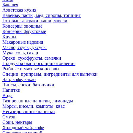
Бакалея
Азиатская кухня
Варенье, пасты, мёд, сиропы, топпинг
Готовые завтраки, каши, мюсли
Консервы овощные
Консервы фруктовые
Крупы
Макароные изделия
Масло, соусы, уксусы
Мука, соль, сахар
Орехи, сухофрукты, семечки
Продукты быстрого приготовления
Рыбные и мясные консервы
Специи, приправы, ингредиенты для выпечки
Чай, кофе, какао
Чипсы, снеки, батончики
Напитки
Вода
Газированные напитки, лимонады
Морсы, кисели, компоты, квас
Негазированные напитки
Смузи
Соки, нектары
Холодный чай, кофе
Сок свежевыжатый