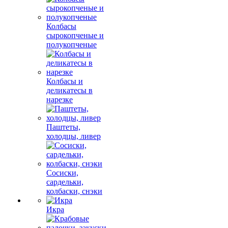
Колбасы
сырокопченые и
полукопченые
Колбасы и
деликатесы в
нарезке
Паштеты,
холодцы, ливер
Сосиски,
сардельки,
колбаски, снэки
Икра