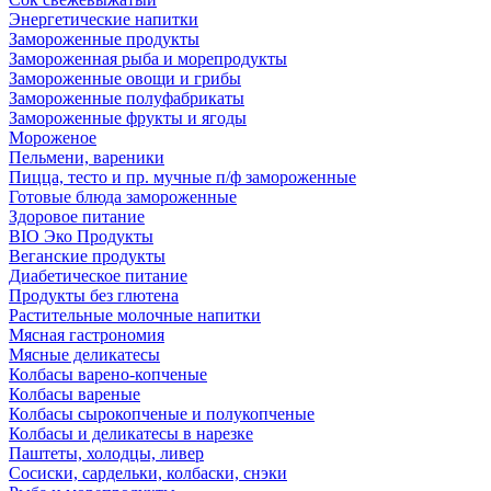
Энергетические напитки
Замороженные продукты
Замороженная рыба и морепродукты
Замороженные овощи и грибы
Замороженные полуфабрикаты
Замороженные фрукты и ягоды
Мороженое
Пельмени, вареники
Пицца, тесто и пр. мучные п/ф замороженные
Готовые блюда замороженные
Здоровое питание
BIO Эко Продукты
Веганские продукты
Диабетическое питание
Продукты без глютена
Растительные молочные напитки
Мясная гастрономия
Мясные деликатесы
Колбасы варено-копченые
Колбасы вареные
Колбасы сырокопченые и полукопченые
Колбасы и деликатесы в нарезке
Паштеты, холодцы, ливер
Сосиски, сардельки, колбаски, снэки