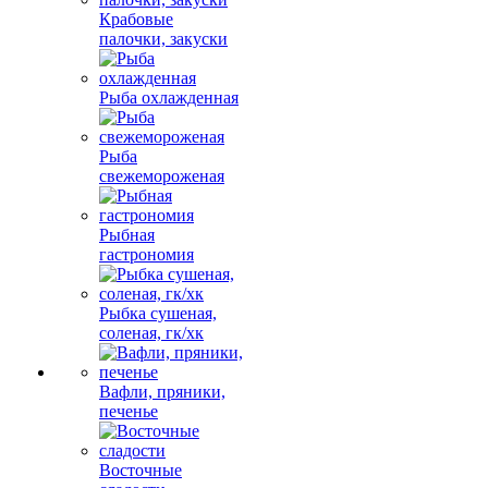
Крабовые
палочки, закуски
Рыба охлажденная
Рыба
свежемороженая
Рыбная
гастрономия
Рыбка сушеная,
соленая, гк/хк
Вафли, пряники,
печенье
Восточные