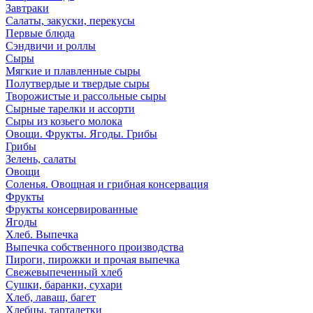
Завтраки
Салаты, закуски, перекусы
Первые блюда
Сэндвичи и роллы
Сыры
Мягкие и плавленные сыры
Полутвердые и твердые сыры
Творожистые и рассольные сыры
Сырные тарелки и ассорти
Сыры из козьего молока
Овощи. Фрукты. Ягоды. Грибы
Грибы
Зелень, салаты
Овощи
Соленья. Овощная и грибная консервация
Фрукты
Фрукты консервированные
Ягоды
Хлеб. Выпечка
Выпечка собственного производства
Пироги, пирожки и прочая выпечка
Свежевыпеченный хлеб
Сушки, баранки, сухари
Хлеб, лаваш, багет
Хлебцы, тарталетки