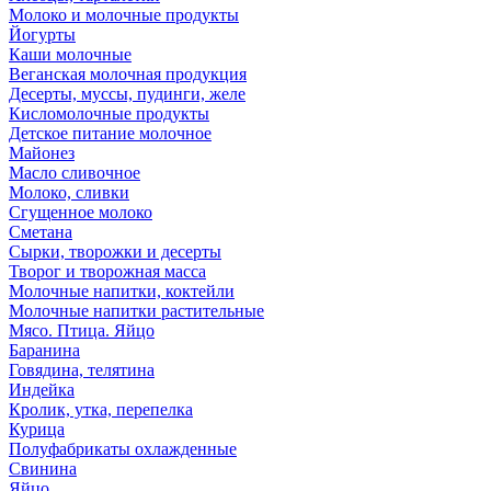
Молоко и молочные продукты
Йогурты
Каши молочные
Веганская молочная продукция
Десерты, муссы, пудинги, желе
Кисломолочные продукты
Детское питание молочное
Майонез
Масло сливочное
Молоко, сливки
Сгущенное молоко
Сметана
Сырки, творожки и десерты
Творог и творожная масса
Молочные напитки, коктейли
Молочные напитки растительные
Мясо. Птица. Яйцо
Баранина
Говядина, телятина
Индейка
Кролик, утка, перепелка
Курица
Полуфабрикаты охлажденные
Свинина
Яйцо