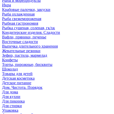
Рыба и морепродукты
Икра
Крабовые палочки, закуски
Рыба охлажденная
Рыба свежемороженая
Рыбная гастрономия
Рыбка сушеная, соленая, гк/хк
Кондитерские изделия. Сладости
Вафли, пряники, печенье
Восточные сладости
Выпечка длительного хранения
Жевательные резинки
Зефир, пастила, мармелад
Конфеты
Торты, пирожные, бисквиты
Шоколад
Товары для детей
Детская косметика
Детское питание
Дом. Чистота. Порядок
Для дома
Для кухни
Для пикника
Для стирки
Упаковка