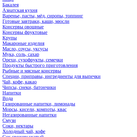
Бакалея
Азиатская кухня
Варенье, пасты, мёд, сиропы, топпинг
Готовые завтраки, каши, мюсли
Консервы овощные
Консервы фруктовые
Крупы
Макароные изделия
Масло, соусы, уксусы
Мука, соль, сахар
Орехи, сухофрукты, семечки
Продукты быстрого приготовления
Рыбные и мясные консервы
Специи, приправы, ингредиенты для выпечки
Чай, кофе, какао
Чипсы, снеки, батончики
Напитки
Вода
Газированные напитки, лимонады
Морсы, кисели, компоты, квас
Негазированные напитки
Смузи
Соки, нектары
Холодный чай, кофе
Сок свежевыжатый