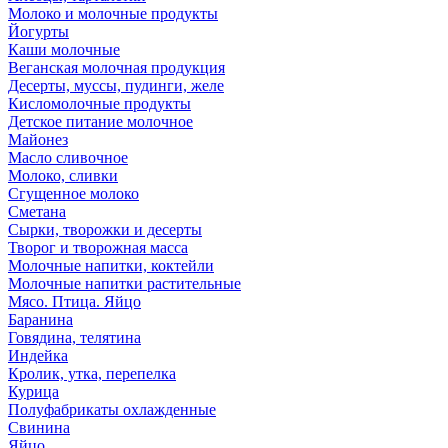
Молоко и молочные продукты
Йогурты
Каши молочные
Веганская молочная продукция
Десерты, муссы, пудинги, желе
Кисломолочные продукты
Детское питание молочное
Майонез
Масло сливочное
Молоко, сливки
Сгущенное молоко
Сметана
Сырки, творожки и десерты
Творог и творожная масса
Молочные напитки, коктейли
Молочные напитки растительные
Мясо. Птица. Яйцо
Баранина
Говядина, телятина
Индейка
Кролик, утка, перепелка
Курица
Полуфабрикаты охлажденные
Свинина
Яйцо