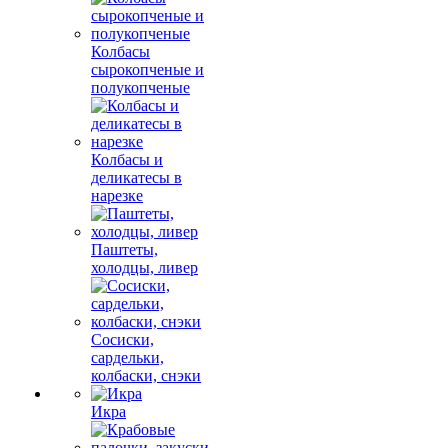
Колбасы
сырокопченые и
полукопченые
Колбасы и
деликатесы в
нарезке
Паштеты,
холодцы, ливер
Сосиски,
сардельки,
колбаски, снэки
Икра