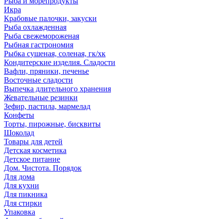
Рыба и морепродукты
Икра
Крабовые палочки, закуски
Рыба охлажденная
Рыба свежемороженая
Рыбная гастрономия
Рыбка сушеная, соленая, гк/хк
Кондитерские изделия. Сладости
Вафли, пряники, печенье
Восточные сладости
Выпечка длительного хранения
Жевательные резинки
Зефир, пастила, мармелад
Конфеты
Торты, пирожные, бисквиты
Шоколад
Товары для детей
Детская косметика
Детское питание
Дом. Чистота. Порядок
Для дома
Для кухни
Для пикника
Для стирки
Упаковка