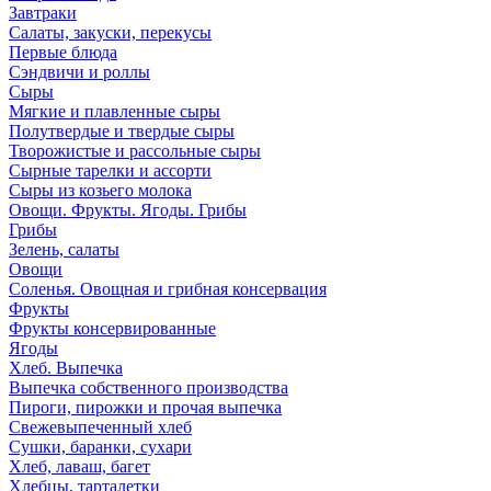
Завтраки
Салаты, закуски, перекусы
Первые блюда
Сэндвичи и роллы
Сыры
Мягкие и плавленные сыры
Полутвердые и твердые сыры
Творожистые и рассольные сыры
Сырные тарелки и ассорти
Сыры из козьего молока
Овощи. Фрукты. Ягоды. Грибы
Грибы
Зелень, салаты
Овощи
Соленья. Овощная и грибная консервация
Фрукты
Фрукты консервированные
Ягоды
Хлеб. Выпечка
Выпечка собственного производства
Пироги, пирожки и прочая выпечка
Свежевыпеченный хлеб
Сушки, баранки, сухари
Хлеб, лаваш, багет
Хлебцы, тарталетки