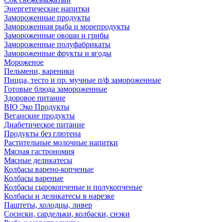
Энергетические напитки
Замороженные продукты
Замороженная рыба и морепродукты
Замороженные овощи и грибы
Замороженные полуфабрикаты
Замороженные фрукты и ягоды
Мороженое
Пельмени, вареники
Пицца, тесто и пр. мучные п/ф замороженные
Готовые блюда замороженные
Здоровое питание
BIO Эко Продукты
Веганские продукты
Диабетическое питание
Продукты без глютена
Растительные молочные напитки
Мясная гастрономия
Мясные деликатесы
Колбасы варено-копченые
Колбасы вареные
Колбасы сырокопченые и полукопченые
Колбасы и деликатесы в нарезке
Паштеты, холодцы, ливер
Сосиски, сардельки, колбаски, снэки