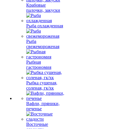
Крабовые
палочки, закуски
Рыба охлажденная
Рыба
свежемороженая
Рыбная
гастрономия
Рыбка сушеная,
соленая, гк/хк
Вафли, пряники,
печенье
Восточные