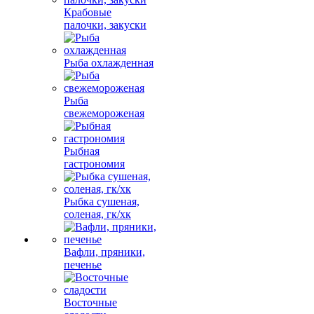
Крабовые
палочки, закуски
Рыба охлажденная
Рыба
свежемороженая
Рыбная
гастрономия
Рыбка сушеная,
соленая, гк/хк
Вафли, пряники,
печенье
Восточные