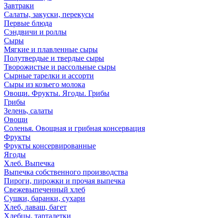
Завтраки
Салаты, закуски, перекусы
Первые блюда
Сэндвичи и роллы
Сыры
Мягкие и плавленные сыры
Полутвердые и твердые сыры
Творожистые и рассольные сыры
Сырные тарелки и ассорти
Сыры из козьего молока
Овощи. Фрукты. Ягоды. Грибы
Грибы
Зелень, салаты
Овощи
Соленья. Овощная и грибная консервация
Фрукты
Фрукты консервированные
Ягоды
Хлеб. Выпечка
Выпечка собственного производства
Пироги, пирожки и прочая выпечка
Свежевыпеченный хлеб
Сушки, баранки, сухари
Хлеб, лаваш, багет
Хлебцы, тарталетки