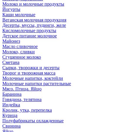
Молоко и молочные продукты
Йогурты
Каши молочные
Веганская молочная продукция
Десерты, муссы, пудинги, желе
Кисломолочные продукты
Детское питание молочное
Майонез
Масло сливочное
Молоко, сливки
Сгущенное молоко
Сметана
Сырки, творожки и десерты
Творог и творожная масса
Молочные напитки, коктейли
Молочные напитки растительные
Мясо. Птица. Яйцо
Баранина
Говядина, телятина
Индейка
Кролик, утка, перепелка
Курица
Полуфабрикаты охлажденные
Свинина
Яйцо