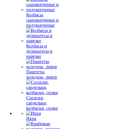
Колбасы
сырокопченые и
полукопченые
Колбасы и
деликатесы в
нарезке
Паштеты,
холодцы, ливер
Сосиски,
сардельки,
колбаски, снэки
Икра