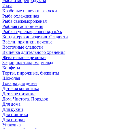
Рыба и морепродукты
Икра
Крабовые палочки, закуски
Рыба охлажденная
Рыба свежемороженая
Рыбная гастрономия
Рыбка сушеная, соленая, гк/хк
Кондитерские изделия. Сладости
Вафли, пряники, печенье
Восточные сладости
Выпечка длительного хранения
Жевательные резинки
Зефир, пастила, мармелад
Конфеты
Торты, пирожные, бисквиты
Шоколад
Товары для детей
Детская косметика
Детское питание
Дом. Чистота. Порядок
Для дома
Для кухни
Для пикника
Для стирки
Упаковка