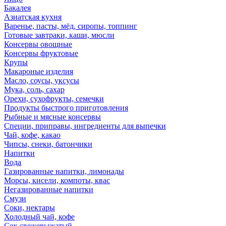
Бакалея
Азиатская кухня
Варенье, пасты, мёд, сиропы, топпинг
Готовые завтраки, каши, мюсли
Консервы овощные
Консервы фруктовые
Крупы
Макароные изделия
Масло, соусы, уксусы
Мука, соль, сахар
Орехи, сухофрукты, семечки
Продукты быстрого приготовления
Рыбные и мясные консервы
Специи, приправы, ингредиенты для выпечки
Чай, кофе, какао
Чипсы, снеки, батончики
Напитки
Вода
Газированные напитки, лимонады
Морсы, кисели, компоты, квас
Негазированные напитки
Смузи
Соки, нектары
Холодный чай, кофе
Сок свежевыжатый