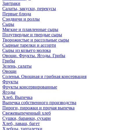
Завтраки
Салаты, закуски, перекусы
Первые блюда
Сэндвичи и роллы
Сыры
Мягкие и плавленные сыры
Полутвердые и твердые сыры
Творожистые и рассольные сыры
Сырные тарелки и ассорти
Сыры из козьего молока
Овощи. Фрукты. Ягоды. Грибы
Грибы
Зелень, салаты
Овощи
Соленья. Овощная и грибная консервация
Фрукты
Фрукты консервированные
Ягоды
Хлеб. Выпечка
Выпечка собственного производства
Пироги, пирожки и прочая выпечка
Свежевыпеченный хлеб
Сушки, баранки, сухари
Хлеб, лаваш, багет
Хлебцы, тарталетки