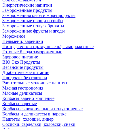
Энергетические напитки
Замороженные продукты
Замороженная рыба и морепродукты
Замороженные овощи и грибы
Замороженные полуфабрикаты
Замороженные фрукты и ягоды
Мороженое
Пельмени, вареники
Пицца, тесто и пр. мучные п/ф замороженные
Готовые блюда замороженные
Здоровое питание
BIO Эко Продукты
Веганские продукты
Диабетическое питание
Продукты без глютена
Растительные молочные напитки
Мясная гастрономия
Мясные деликатесы
Колбасы варено-копченые
Колбасы вареные
Колбасы сырокопченые и полукопченые
Колбасы и деликатесы в нарезке
Паштеты, холодцы, ливер
Сосиски, сардельки, колбаски, снэки