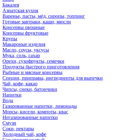
Бакалея
Азиатская кухня
Варенье, пасты, мёд, сиропы, топпинг
Готовые завтраки, каши, мюсли
Консервы овощные
Консервы фруктовые
Крупы
Макароные изделия
Масло, соусы, уксусы
Мука, соль, сахар
Орехи, сухофрукты, семечки
Продукты быстрого приготовления
Рыбные и мясные консервы
Специи, приправы, ингредиенты для выпечки
Чай, кофе, какао
Чипсы, снеки, батончики
Напитки
Вода
Газированные напитки, лимонады
Морсы, кисели, компоты, квас
Негазированные напитки
Смузи
Соки, нектары
Холодный чай, кофе
Сок свежевыжатый