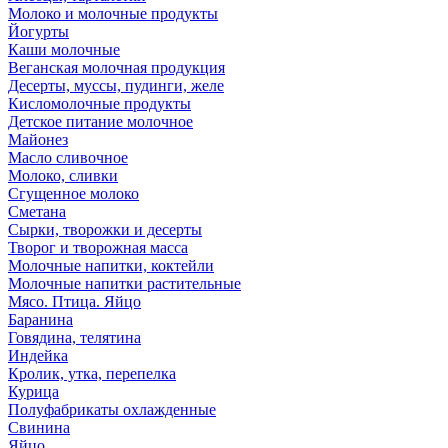
Молоко и молочные продукты
Йогурты
Каши молочные
Веганская молочная продукция
Десерты, муссы, пудинги, желе
Кисломолочные продукты
Детское питание молочное
Майонез
Масло сливочное
Молоко, сливки
Сгущенное молоко
Сметана
Сырки, творожки и десерты
Творог и творожная масса
Молочные напитки, коктейли
Молочные напитки растительные
Мясо. Птица. Яйцо
Баранина
Говядина, телятина
Индейка
Кролик, утка, перепелка
Курица
Полуфабрикаты охлажденные
Свинина
Яйцо