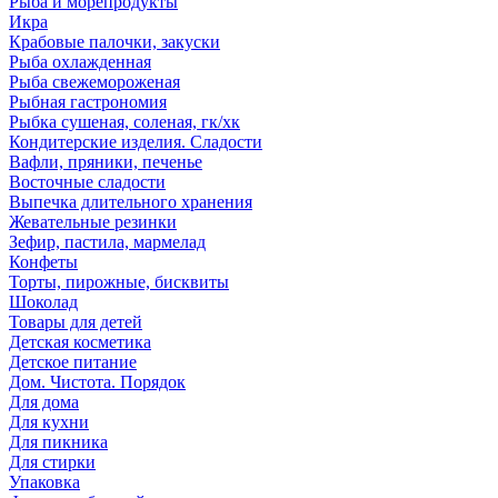
Рыба и морепродукты
Икра
Крабовые палочки, закуски
Рыба охлажденная
Рыба свежемороженая
Рыбная гастрономия
Рыбка сушеная, соленая, гк/хк
Кондитерские изделия. Сладости
Вафли, пряники, печенье
Восточные сладости
Выпечка длительного хранения
Жевательные резинки
Зефир, пастила, мармелад
Конфеты
Торты, пирожные, бисквиты
Шоколад
Товары для детей
Детская косметика
Детское питание
Дом. Чистота. Порядок
Для дома
Для кухни
Для пикника
Для стирки
Упаковка