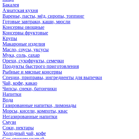
Бакалея
Азиатская кухня
Варенье, пасты, мёд, сиропы, топпинг
Готовые завтраки, каши, мюсли
Консервы овощные
Консервы фруктовые
Крупы
Макароные изделия
Масло, соусы, уксусы
Мука, соль, сахар
Орехи, сухофрукты, семечки
Продукты быстрого приготовления
Рыбные и мясные консервы
Специи, приправы, ингредиенты для выпечки
Чай, кофе, какао
Чипсы, снеки, батончики
Напитки
Вода
Газированные напитки, лимонады
Морсы, кисели, компоты, квас
Негазированные напитки
Смузи
Соки, нектары
Холодный чай, кофе
Сок свежевыжатый