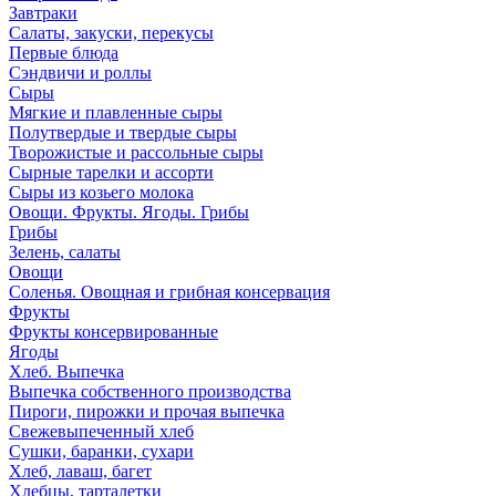
Завтраки
Салаты, закуски, перекусы
Первые блюда
Сэндвичи и роллы
Сыры
Мягкие и плавленные сыры
Полутвердые и твердые сыры
Творожистые и рассольные сыры
Сырные тарелки и ассорти
Сыры из козьего молока
Овощи. Фрукты. Ягоды. Грибы
Грибы
Зелень, салаты
Овощи
Соленья. Овощная и грибная консервация
Фрукты
Фрукты консервированные
Ягоды
Хлеб. Выпечка
Выпечка собственного производства
Пироги, пирожки и прочая выпечка
Свежевыпеченный хлеб
Сушки, баранки, сухари
Хлеб, лаваш, багет
Хлебцы, тарталетки