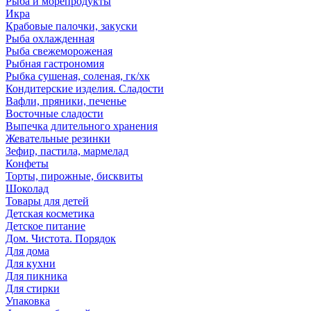
Рыба и морепродукты
Икра
Крабовые палочки, закуски
Рыба охлажденная
Рыба свежемороженая
Рыбная гастрономия
Рыбка сушеная, соленая, гк/хк
Кондитерские изделия. Сладости
Вафли, пряники, печенье
Восточные сладости
Выпечка длительного хранения
Жевательные резинки
Зефир, пастила, мармелад
Конфеты
Торты, пирожные, бисквиты
Шоколад
Товары для детей
Детская косметика
Детское питание
Дом. Чистота. Порядок
Для дома
Для кухни
Для пикника
Для стирки
Упаковка