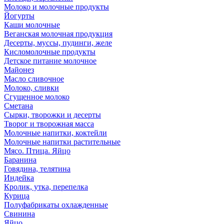
Молоко и молочные продукты
Йогурты
Каши молочные
Веганская молочная продукция
Десерты, муссы, пудинги, желе
Кисломолочные продукты
Детское питание молочное
Майонез
Масло сливочное
Молоко, сливки
Сгущенное молоко
Сметана
Сырки, творожки и десерты
Творог и творожная масса
Молочные напитки, коктейли
Молочные напитки растительные
Мясо. Птица. Яйцо
Баранина
Говядина, телятина
Индейка
Кролик, утка, перепелка
Курица
Полуфабрикаты охлажденные
Свинина
Яйцо