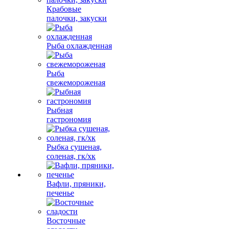
Крабовые
палочки, закуски
Рыба охлажденная
Рыба
свежемороженая
Рыбная
гастрономия
Рыбка сушеная,
соленая, гк/хк
Вафли, пряники,
печенье
Восточные