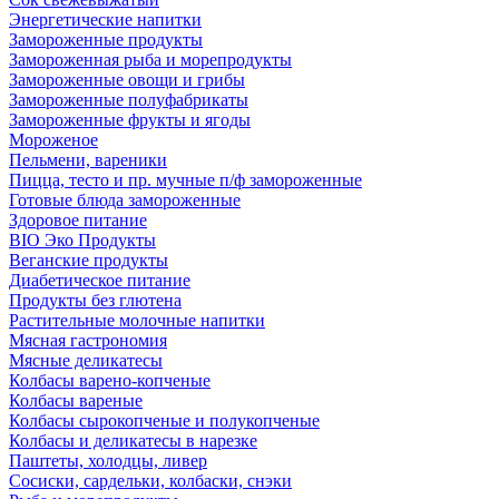
Энергетические напитки
Замороженные продукты
Замороженная рыба и морепродукты
Замороженные овощи и грибы
Замороженные полуфабрикаты
Замороженные фрукты и ягоды
Мороженое
Пельмени, вареники
Пицца, тесто и пр. мучные п/ф замороженные
Готовые блюда замороженные
Здоровое питание
BIO Эко Продукты
Веганские продукты
Диабетическое питание
Продукты без глютена
Растительные молочные напитки
Мясная гастрономия
Мясные деликатесы
Колбасы варено-копченые
Колбасы вареные
Колбасы сырокопченые и полукопченые
Колбасы и деликатесы в нарезке
Паштеты, холодцы, ливер
Сосиски, сардельки, колбаски, снэки