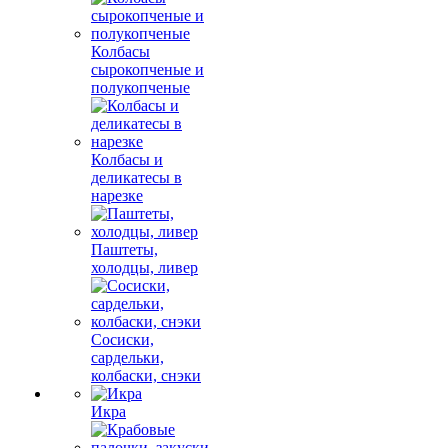
Колбасы
сырокопченые и
полукопченые
Колбасы и
деликатесы в
нарезке
Паштеты,
холодцы, ливер
Сосиски,
сардельки,
колбаски, снэки
Икра