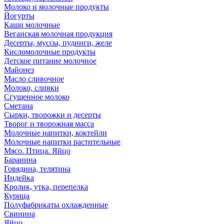
Молоко и молочные продукты
Йогурты
Каши молочные
Веганская молочная продукция
Десерты, муссы, пудинги, желе
Кисломолочные продукты
Детское питание молочное
Майонез
Масло сливочное
Молоко, сливки
Сгущенное молоко
Сметана
Сырки, творожки и десерты
Творог и творожная масса
Молочные напитки, коктейли
Молочные напитки растительные
Мясо. Птица. Яйцо
Баранина
Говядина, телятина
Индейка
Кролик, утка, перепелка
Курица
Полуфабрикаты охлажденные
Свинина
Яйцо