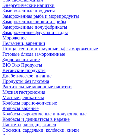
Энергетические напитки
Замороженные продукты
Замороженная рыба и морепродукты
Замороженные овощи и грибы
Замороженные полуфабрикаты
Замороженные фрукты и ягоды
Мороженое
Пельмени, вареники
Пицца, тесто и пр. мучные п/ф замороженные
Готовые блюда замороженные
Здоровое питание
BIO Эко Продукты
Веганские продукты
Диабетическое питание
Продукты без глютена
Растительные молочные напитки
Мясная гастрономия
Мясные деликатесы
Колбасы варено-копченые
Колбасы вареные
Колбасы сырокопченые и полукопченые
Колбасы и деликатесы в нарезке
Паштеты, холодцы, ливер
Сосиски, сардельки, колбаски, снэки