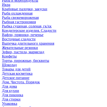
Рыба и морепродукты
Икра
Крабовые палочки, закуски
Рыба охлажденная
Рыба свежемороженая
Рыбная гастрономия
Рыбка сушеная, соленая, гк/хк
Кондитерские изделия. Сладости
Вафли, пряники, печенье
Восточные сладости
Выпечка длительного хранения
Жевательные резинки
Зефир, пастила, мармелад
Конфеты
Торты, пирожные, бисквиты
Шоколад
Товары для детей
Детская косметика
Детское питание
Дом. Чистота. Порядок
Для дома
Для кухни
Для пикника
Для стирки
Упаковка