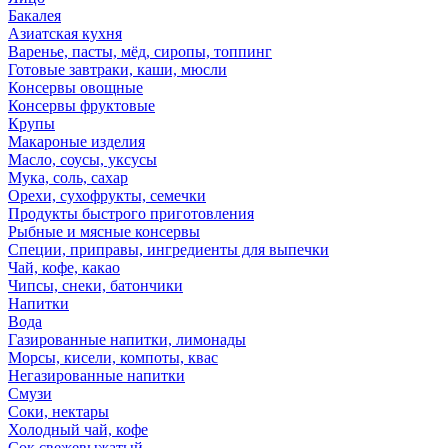
Бакалея
Азиатская кухня
Варенье, пасты, мёд, сиропы, топпинг
Готовые завтраки, каши, мюсли
Консервы овощные
Консервы фруктовые
Крупы
Макароные изделия
Масло, соусы, уксусы
Мука, соль, сахар
Орехи, сухофрукты, семечки
Продукты быстрого приготовления
Рыбные и мясные консервы
Специи, приправы, ингредиенты для выпечки
Чай, кофе, какао
Чипсы, снеки, батончики
Напитки
Вода
Газированные напитки, лимонады
Морсы, кисели, компоты, квас
Негазированные напитки
Смузи
Соки, нектары
Холодный чай, кофе
Сок свежевыжатый