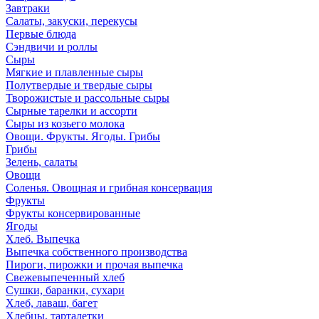
Завтраки
Салаты, закуски, перекусы
Первые блюда
Сэндвичи и роллы
Сыры
Мягкие и плавленные сыры
Полутвердые и твердые сыры
Творожистые и рассольные сыры
Сырные тарелки и ассорти
Сыры из козьего молока
Овощи. Фрукты. Ягоды. Грибы
Грибы
Зелень, салаты
Овощи
Соленья. Овощная и грибная консервация
Фрукты
Фрукты консервированные
Ягоды
Хлеб. Выпечка
Выпечка собственного производства
Пироги, пирожки и прочая выпечка
Свежевыпеченный хлеб
Сушки, баранки, сухари
Хлеб, лаваш, багет
Хлебцы, тарталетки