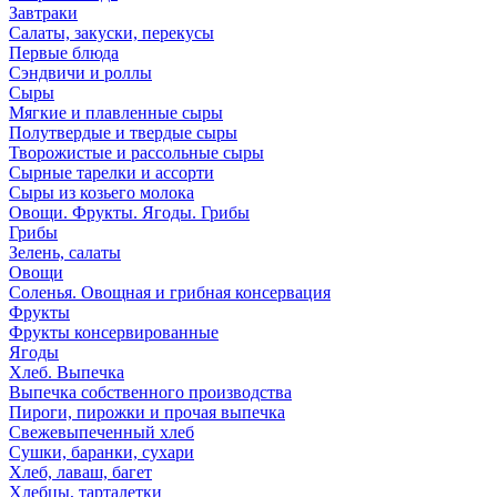
Завтраки
Салаты, закуски, перекусы
Первые блюда
Сэндвичи и роллы
Сыры
Мягкие и плавленные сыры
Полутвердые и твердые сыры
Творожистые и рассольные сыры
Сырные тарелки и ассорти
Сыры из козьего молока
Овощи. Фрукты. Ягоды. Грибы
Грибы
Зелень, салаты
Овощи
Соленья. Овощная и грибная консервация
Фрукты
Фрукты консервированные
Ягоды
Хлеб. Выпечка
Выпечка собственного производства
Пироги, пирожки и прочая выпечка
Свежевыпеченный хлеб
Сушки, баранки, сухари
Хлеб, лаваш, багет
Хлебцы, тарталетки