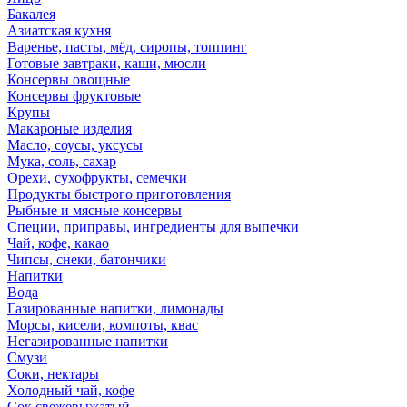
Бакалея
Азиатская кухня
Варенье, пасты, мёд, сиропы, топпинг
Готовые завтраки, каши, мюсли
Консервы овощные
Консервы фруктовые
Крупы
Макароные изделия
Масло, соусы, уксусы
Мука, соль, сахар
Орехи, сухофрукты, семечки
Продукты быстрого приготовления
Рыбные и мясные консервы
Специи, приправы, ингредиенты для выпечки
Чай, кофе, какао
Чипсы, снеки, батончики
Напитки
Вода
Газированные напитки, лимонады
Морсы, кисели, компоты, квас
Негазированные напитки
Смузи
Соки, нектары
Холодный чай, кофе
Сок свежевыжатый