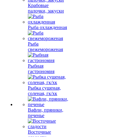
Крабовые
палочки, закуски
Рыба охлажденная
Рыба
свежемороженая
Рыбная
гастрономия
Рыбка сушеная,
соленая, гк/хк
Вафли, пряники,
печенье
Восточные