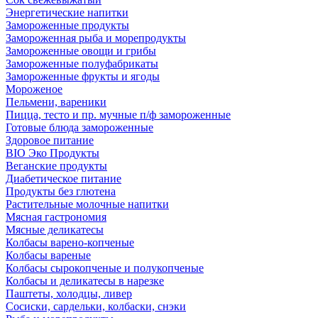
Энергетические напитки
Замороженные продукты
Замороженная рыба и морепродукты
Замороженные овощи и грибы
Замороженные полуфабрикаты
Замороженные фрукты и ягоды
Мороженое
Пельмени, вареники
Пицца, тесто и пр. мучные п/ф замороженные
Готовые блюда замороженные
Здоровое питание
BIO Эко Продукты
Веганские продукты
Диабетическое питание
Продукты без глютена
Растительные молочные напитки
Мясная гастрономия
Мясные деликатесы
Колбасы варено-копченые
Колбасы вареные
Колбасы сырокопченые и полукопченые
Колбасы и деликатесы в нарезке
Паштеты, холодцы, ливер
Сосиски, сардельки, колбаски, снэки