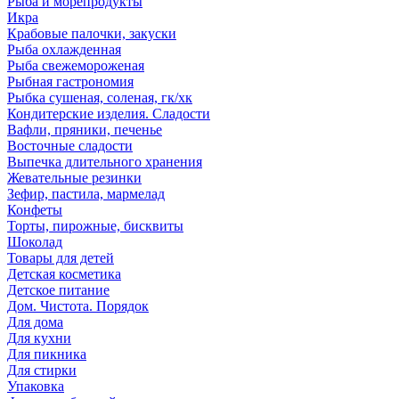
Рыба и морепродукты
Икра
Крабовые палочки, закуски
Рыба охлажденная
Рыба свежемороженая
Рыбная гастрономия
Рыбка сушеная, соленая, гк/хк
Кондитерские изделия. Сладости
Вафли, пряники, печенье
Восточные сладости
Выпечка длительного хранения
Жевательные резинки
Зефир, пастила, мармелад
Конфеты
Торты, пирожные, бисквиты
Шоколад
Товары для детей
Детская косметика
Детское питание
Дом. Чистота. Порядок
Для дома
Для кухни
Для пикника
Для стирки
Упаковка