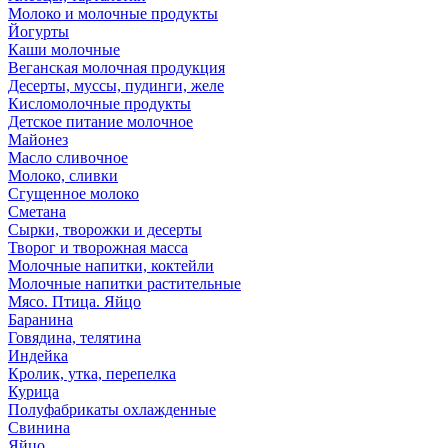
Молоко и молочные продукты
Йогурты
Каши молочные
Веганская молочная продукция
Десерты, муссы, пудинги, желе
Кисломолочные продукты
Детское питание молочное
Майонез
Масло сливочное
Молоко, сливки
Сгущенное молоко
Сметана
Сырки, творожки и десерты
Творог и творожная масса
Молочные напитки, коктейли
Молочные напитки растительные
Мясо. Птица. Яйцо
Баранина
Говядина, телятина
Индейка
Кролик, утка, перепелка
Курица
Полуфабрикаты охлажденные
Свинина
Яйцо