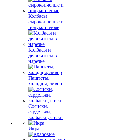
Колбасы
сырокопченые и
полукопченые
Колбасы и
деликатесы в
нарезке
Паштеты,
холодцы, ливер
Сосиски,
сардельки,
колбаски, снэки
Икра