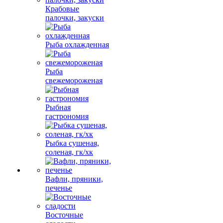
Крабовые
палочки, закуски
Рыба охлажденная
Рыба
свежемороженая
Рыбная
гастрономия
Рыбка сушеная,
соленая, гк/хк
Вафли, пряники,
печенье
Восточные