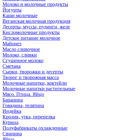
Молоко и молочные продукты
Йогурты
Каши молочные
Веганская молочная продукция
Десерты, муссы, пудинги, желе
Кисломолочные продукты
Детское питание молочное
Майонез
Масло сливочное
Молоко, сливки
Сгущенное молоко
Сметана
Сырки, творожки и десерты
Творог и творожная масса
Молочные напитки, коктейли
Молочные напитки растительные
Мясо. Птица. Яйцо
Баранина
Говядина, телятина
Индейка
Кролик, утка, перепелка
Курица
Полуфабрикаты охлажденные
Свинина
Яйцо