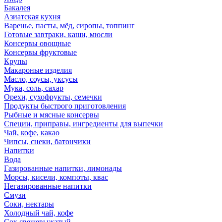
Бакалея
Азиатская кухня
Варенье, пасты, мёд, сиропы, топпинг
Готовые завтраки, каши, мюсли
Консервы овощные
Консервы фруктовые
Крупы
Макароные изделия
Масло, соусы, уксусы
Мука, соль, сахар
Орехи, сухофрукты, семечки
Продукты быстрого приготовления
Рыбные и мясные консервы
Специи, приправы, ингредиенты для выпечки
Чай, кофе, какао
Чипсы, снеки, батончики
Напитки
Вода
Газированные напитки, лимонады
Морсы, кисели, компоты, квас
Негазированные напитки
Смузи
Соки, нектары
Холодный чай, кофе
Сок свежевыжатый