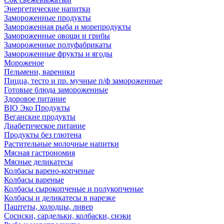
Энергетические напитки
Замороженные продукты
Замороженная рыба и морепродукты
Замороженные овощи и грибы
Замороженные полуфабрикаты
Замороженные фрукты и ягоды
Мороженое
Пельмени, вареники
Пицца, тесто и пр. мучные п/ф замороженные
Готовые блюда замороженные
Здоровое питание
BIO Эко Продукты
Веганские продукты
Диабетическое питание
Продукты без глютена
Растительные молочные напитки
Мясная гастрономия
Мясные деликатесы
Колбасы варено-копченые
Колбасы вареные
Колбасы сырокопченые и полукопченые
Колбасы и деликатесы в нарезке
Паштеты, холодцы, ливер
Сосиски, сардельки, колбаски, снэки