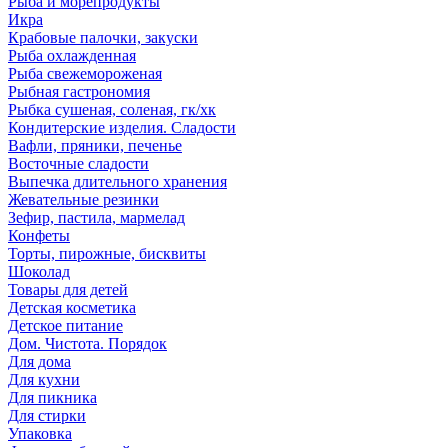
Рыба и морепродукты
Икра
Крабовые палочки, закуски
Рыба охлажденная
Рыба свежемороженая
Рыбная гастрономия
Рыбка сушеная, соленая, гк/хк
Кондитерские изделия. Сладости
Вафли, пряники, печенье
Восточные сладости
Выпечка длительного хранения
Жевательные резинки
Зефир, пастила, мармелад
Конфеты
Торты, пирожные, бисквиты
Шоколад
Товары для детей
Детская косметика
Детское питание
Дом. Чистота. Порядок
Для дома
Для кухни
Для пикника
Для стирки
Упаковка