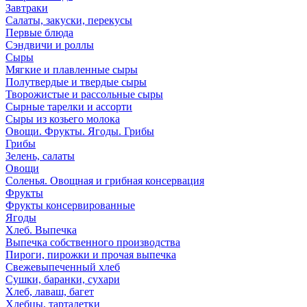
Завтраки
Салаты, закуски, перекусы
Первые блюда
Сэндвичи и роллы
Сыры
Мягкие и плавленные сыры
Полутвердые и твердые сыры
Творожистые и рассольные сыры
Сырные тарелки и ассорти
Сыры из козьего молока
Овощи. Фрукты. Ягоды. Грибы
Грибы
Зелень, салаты
Овощи
Соленья. Овощная и грибная консервация
Фрукты
Фрукты консервированные
Ягоды
Хлеб. Выпечка
Выпечка собственного производства
Пироги, пирожки и прочая выпечка
Свежевыпеченный хлеб
Сушки, баранки, сухари
Хлеб, лаваш, багет
Хлебцы, тарталетки