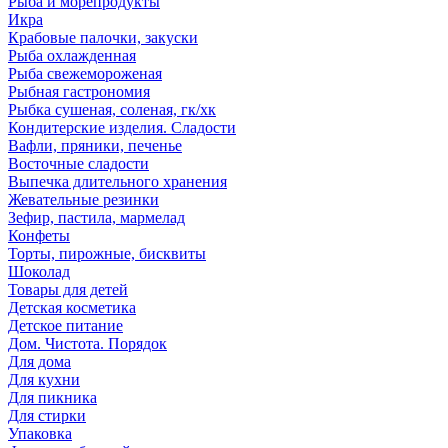
Рыба и морепродукты
Икра
Крабовые палочки, закуски
Рыба охлажденная
Рыба свежемороженая
Рыбная гастрономия
Рыбка сушеная, соленая, гк/хк
Кондитерские изделия. Сладости
Вафли, пряники, печенье
Восточные сладости
Выпечка длительного хранения
Жевательные резинки
Зефир, пастила, мармелад
Конфеты
Торты, пирожные, бисквиты
Шоколад
Товары для детей
Детская косметика
Детское питание
Дом. Чистота. Порядок
Для дома
Для кухни
Для пикника
Для стирки
Упаковка