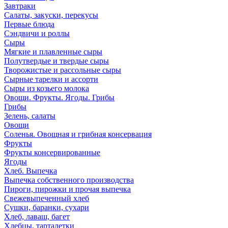
Завтраки
Салаты, закуски, перекусы
Первые блюда
Сэндвичи и роллы
Сыры
Мягкие и плавленные сыры
Полутвердые и твердые сыры
Творожистые и рассольные сыры
Сырные тарелки и ассорти
Сыры из козьего молока
Овощи. Фрукты. Ягоды. Грибы
Грибы
Зелень, салаты
Овощи
Соленья. Овощная и грибная консервация
Фрукты
Фрукты консервированные
Ягоды
Хлеб. Выпечка
Выпечка собственного производства
Пироги, пирожки и прочая выпечка
Свежевыпеченный хлеб
Сушки, баранки, сухари
Хлеб, лаваш, багет
Хлебцы, тарталетки