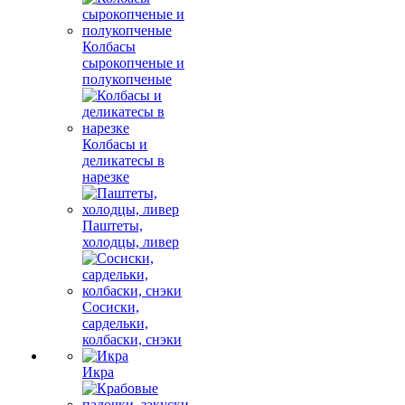
Колбасы
сырокопченые и
полукопченые
Колбасы и
деликатесы в
нарезке
Паштеты,
холодцы, ливер
Сосиски,
сардельки,
колбаски, снэки
Икра