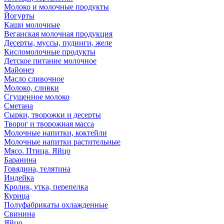
Молоко и молочные продукты
Йогурты
Каши молочные
Веганская молочная продукция
Десерты, муссы, пудинги, желе
Кисломолочные продукты
Детское питание молочное
Майонез
Масло сливочное
Молоко, сливки
Сгущенное молоко
Сметана
Сырки, творожки и десерты
Творог и творожная масса
Молочные напитки, коктейли
Молочные напитки растительные
Мясо. Птица. Яйцо
Баранина
Говядина, телятина
Индейка
Кролик, утка, перепелка
Курица
Полуфабрикаты охлажденные
Свинина
Яйцо