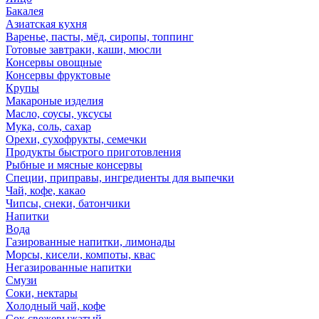
Бакалея
Азиатская кухня
Варенье, пасты, мёд, сиропы, топпинг
Готовые завтраки, каши, мюсли
Консервы овощные
Консервы фруктовые
Крупы
Макароные изделия
Масло, соусы, уксусы
Мука, соль, сахар
Орехи, сухофрукты, семечки
Продукты быстрого приготовления
Рыбные и мясные консервы
Специи, приправы, ингредиенты для выпечки
Чай, кофе, какао
Чипсы, снеки, батончики
Напитки
Вода
Газированные напитки, лимонады
Морсы, кисели, компоты, квас
Негазированные напитки
Смузи
Соки, нектары
Холодный чай, кофе
Сок свежевыжатый