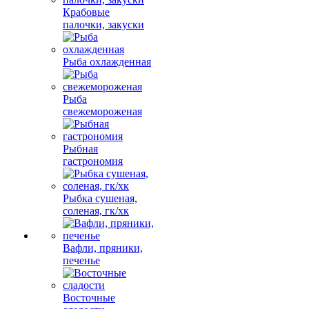
Крабовые
палочки, закуски
Рыба охлажденная
Рыба
свежемороженая
Рыбная
гастрономия
Рыбка сушеная,
соленая, гк/хк
Вафли, пряники,
печенье
Восточные