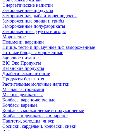
Энергетические напитки
Замороженные продукты
Замороженная рыба и морепродукты
Замороженные овощи и грибы
Замороженные полуфабрикаты
Замороженные фрукты и ягоды
Мороженое
Пельмени, вареники
Пицца, тесто и пр. мучные п/ф замороженные
Готовые блюда замороженные
Здоровое питание
BIO Эко Продукты
Веганские продукты
Диабетическое питание
Продукты без глютена
Растительные молочные напитки
Мясная гастрономия
Мясные деликатесы
Колбасы варено-копченые
Колбасы вареные
Колбасы сырокопченые и полукопченые
Колбасы и деликатесы в нарезке
Паштеты, холодцы, ливер
Сосиски, сардельки, колбаски, снэки