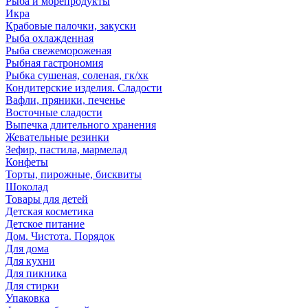
Рыба и морепродукты
Икра
Крабовые палочки, закуски
Рыба охлажденная
Рыба свежемороженая
Рыбная гастрономия
Рыбка сушеная, соленая, гк/хк
Кондитерские изделия. Сладости
Вафли, пряники, печенье
Восточные сладости
Выпечка длительного хранения
Жевательные резинки
Зефир, пастила, мармелад
Конфеты
Торты, пирожные, бисквиты
Шоколад
Товары для детей
Детская косметика
Детское питание
Дом. Чистота. Порядок
Для дома
Для кухни
Для пикника
Для стирки
Упаковка