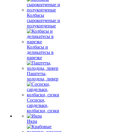
Колбасы
сырокопченые и
полукопченые
Колбасы и
деликатесы в
нарезке
Паштеты,
холодцы, ливер
Сосиски,
сардельки,
колбаски, снэки
Икра