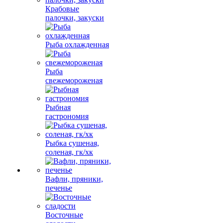
Крабовые
палочки, закуски
Рыба охлажденная
Рыба
свежемороженая
Рыбная
гастрономия
Рыбка сушеная,
соленая, гк/хк
Вафли, пряники,
печенье
Восточные