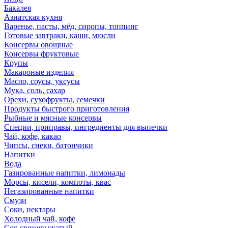
Бакалея
Азиатская кухня
Варенье, пасты, мёд, сиропы, топпинг
Готовые завтраки, каши, мюсли
Консервы овощные
Консервы фруктовые
Крупы
Макароные изделия
Масло, соусы, уксусы
Мука, соль, сахар
Орехи, сухофрукты, семечки
Продукты быстрого приготовления
Рыбные и мясные консервы
Специи, приправы, ингредиенты для выпечки
Чай, кофе, какао
Чипсы, снеки, батончики
Напитки
Вода
Газированные напитки, лимонады
Морсы, кисели, компоты, квас
Негазированные напитки
Смузи
Соки, нектары
Холодный чай, кофе
Сок свежевыжатый