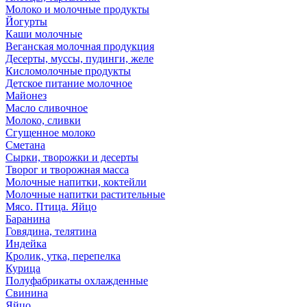
Молоко и молочные продукты
Йогурты
Каши молочные
Веганская молочная продукция
Десерты, муссы, пудинги, желе
Кисломолочные продукты
Детское питание молочное
Майонез
Масло сливочное
Молоко, сливки
Сгущенное молоко
Сметана
Сырки, творожки и десерты
Творог и творожная масса
Молочные напитки, коктейли
Молочные напитки растительные
Мясо. Птица. Яйцо
Баранина
Говядина, телятина
Индейка
Кролик, утка, перепелка
Курица
Полуфабрикаты охлажденные
Свинина
Яйцо