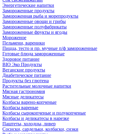
Энергетические напитки
Замороженные продукты
Замороженная рыба и морепродукты
Замороженные овощи и грибы
Замороженные полуфабрикаты
Замороженные фрукты и ягоды
Мороженое
Пельмени, вареники
Пицца, тесто и пр. мучные п/ф замороженные
Готовые блюда замороженные
Здоровое питание
BIO Эко Продукты
Веганские продукты
Диабетическое питание
Продукты без глютена
Растительные молочные напитки
Мясная гастрономия
Мясные деликатесы
Колбасы варено-копченые
Колбасы вареные
Колбасы сырокопченые и полукопченые
Колбасы и деликатесы в нарезке
Паштеты, холодцы, ливер
Сосиски, сардельки, колбаски, снэки