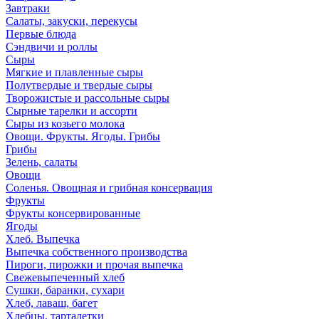
Завтраки
Салаты, закуски, перекусы
Первые блюда
Сэндвичи и роллы
Сыры
Мягкие и плавленные сыры
Полутвердые и твердые сыры
Творожистые и рассольные сыры
Сырные тарелки и ассорти
Сыры из козьего молока
Овощи. Фрукты. Ягоды. Грибы
Грибы
Зелень, салаты
Овощи
Соленья. Овощная и грибная консервация
Фрукты
Фрукты консервированные
Ягоды
Хлеб. Выпечка
Выпечка собственного производства
Пироги, пирожки и прочая выпечка
Свежевыпеченный хлеб
Сушки, баранки, сухари
Хлеб, лаваш, багет
Хлебцы, тарталетки