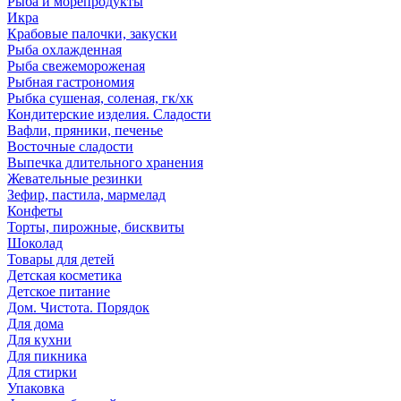
Рыба и морепродукты
Икра
Крабовые палочки, закуски
Рыба охлажденная
Рыба свежемороженая
Рыбная гастрономия
Рыбка сушеная, соленая, гк/хк
Кондитерские изделия. Сладости
Вафли, пряники, печенье
Восточные сладости
Выпечка длительного хранения
Жевательные резинки
Зефир, пастила, мармелад
Конфеты
Торты, пирожные, бисквиты
Шоколад
Товары для детей
Детская косметика
Детское питание
Дом. Чистота. Порядок
Для дома
Для кухни
Для пикника
Для стирки
Упаковка