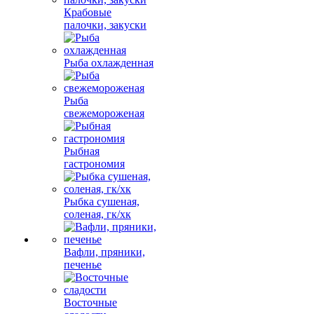
Крабовые
палочки, закуски
Рыба охлажденная
Рыба
свежемороженая
Рыбная
гастрономия
Рыбка сушеная,
соленая, гк/хк
Вафли, пряники,
печенье
Восточные