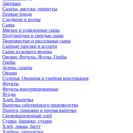
Завтраки
Салаты, закуски, перекусы
Первые блюда
Сэндвичи и роллы
Сыры
Мягкие и плавленные сыры
Полутвердые и твердые сыры
Творожистые и рассольные сыры
Сырные тарелки и ассорти
Сыры из козьего молока
Овощи. Фрукты. Ягоды. Грибы
Грибы
Зелень, салаты
Овощи
Соленья. Овощная и грибная консервация
Фрукты
Фрукты консервированные
Ягоды
Хлеб. Выпечка
Выпечка собственного производства
Пироги, пирожки и прочая выпечка
Свежевыпеченный хлеб
Сушки, баранки, сухари
Хлеб, лаваш, багет
Хлебцы, тарталетки