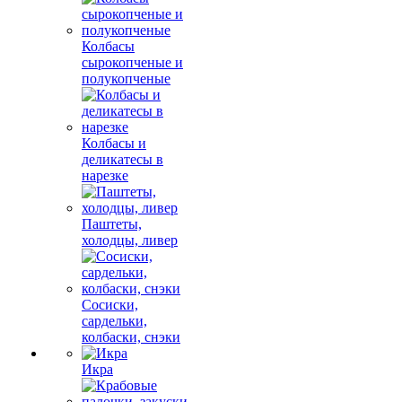
Колбасы
сырокопченые и
полукопченые
Колбасы и
деликатесы в
нарезке
Паштеты,
холодцы, ливер
Сосиски,
сардельки,
колбаски, снэки
Икра