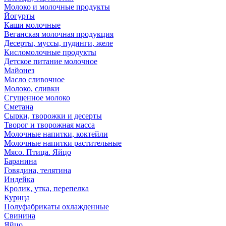
Молоко и молочные продукты
Йогурты
Каши молочные
Веганская молочная продукция
Десерты, муссы, пудинги, желе
Кисломолочные продукты
Детское питание молочное
Майонез
Масло сливочное
Молоко, сливки
Сгущенное молоко
Сметана
Сырки, творожки и десерты
Творог и творожная масса
Молочные напитки, коктейли
Молочные напитки растительные
Мясо. Птица. Яйцо
Баранина
Говядина, телятина
Индейка
Кролик, утка, перепелка
Курица
Полуфабрикаты охлажденные
Свинина
Яйцо