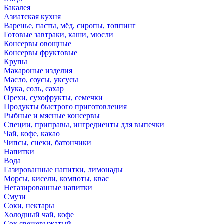
Бакалея
Азиатская кухня
Варенье, пасты, мёд, сиропы, топпинг
Готовые завтраки, каши, мюсли
Консервы овощные
Консервы фруктовые
Крупы
Макароные изделия
Масло, соусы, уксусы
Мука, соль, сахар
Орехи, сухофрукты, семечки
Продукты быстрого приготовления
Рыбные и мясные консервы
Специи, приправы, ингредиенты для выпечки
Чай, кофе, какао
Чипсы, снеки, батончики
Напитки
Вода
Газированные напитки, лимонады
Морсы, кисели, компоты, квас
Негазированные напитки
Смузи
Соки, нектары
Холодный чай, кофе
Сок свежевыжатый