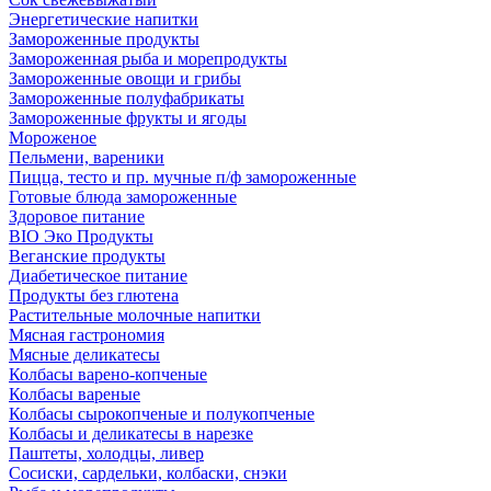
Энергетические напитки
Замороженные продукты
Замороженная рыба и морепродукты
Замороженные овощи и грибы
Замороженные полуфабрикаты
Замороженные фрукты и ягоды
Мороженое
Пельмени, вареники
Пицца, тесто и пр. мучные п/ф замороженные
Готовые блюда замороженные
Здоровое питание
BIO Эко Продукты
Веганские продукты
Диабетическое питание
Продукты без глютена
Растительные молочные напитки
Мясная гастрономия
Мясные деликатесы
Колбасы варено-копченые
Колбасы вареные
Колбасы сырокопченые и полукопченые
Колбасы и деликатесы в нарезке
Паштеты, холодцы, ливер
Сосиски, сардельки, колбаски, снэки