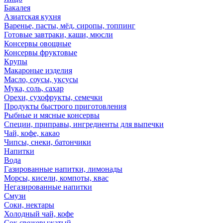
Бакалея
Азиатская кухня
Варенье, пасты, мёд, сиропы, топпинг
Готовые завтраки, каши, мюсли
Консервы овощные
Консервы фруктовые
Крупы
Макароные изделия
Масло, соусы, уксусы
Мука, соль, сахар
Орехи, сухофрукты, семечки
Продукты быстрого приготовления
Рыбные и мясные консервы
Специи, приправы, ингредиенты для выпечки
Чай, кофе, какао
Чипсы, снеки, батончики
Напитки
Вода
Газированные напитки, лимонады
Морсы, кисели, компоты, квас
Негазированные напитки
Смузи
Соки, нектары
Холодный чай, кофе
Сок свежевыжатый