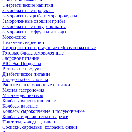
Энергетические напитки
Замороженные продукты
Замороженная рыба и морепродукты
Замороженные овощи и грибы
Замороженные полуфабрикаты
Замороженные фрукты и ягоды
Мороженое
Пельмени, вареники
Пицца, тесто и пр. мучные п/ф замороженные
Готовые блюда замороженные
Здоровое питание
BIO Эко Продукты
Веганские продукты
Диабетическое питание
Продукты без глютена
Растительные молочные напитки
Мясная гастрономия
Мясные деликатесы
Колбасы варено-копченые
Колбасы вареные
Колбасы сырокопченые и полукопченые
Колбасы и деликатесы в нарезке
Паштеты, холодцы, ливер
Сосиски, сардельки, колбаски, снэки