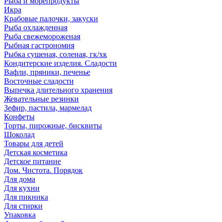
Рыба и морепродукты
Икра
Крабовые палочки, закуски
Рыба охлажденная
Рыба свежемороженая
Рыбная гастрономия
Рыбка сушеная, соленая, гк/хк
Кондитерские изделия. Сладости
Вафли, пряники, печенье
Восточные сладости
Выпечка длительного хранения
Жевательные резинки
Зефир, пастила, мармелад
Конфеты
Торты, пирожные, бисквиты
Шоколад
Товары для детей
Детская косметика
Детское питание
Дом. Чистота. Порядок
Для дома
Для кухни
Для пикника
Для стирки
Упаковка