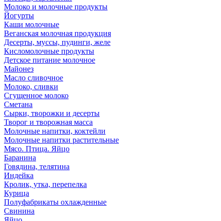
Молоко и молочные продукты
Йогурты
Каши молочные
Веганская молочная продукция
Десерты, муссы, пудинги, желе
Кисломолочные продукты
Детское питание молочное
Майонез
Масло сливочное
Молоко, сливки
Сгущенное молоко
Сметана
Сырки, творожки и десерты
Творог и творожная масса
Молочные напитки, коктейли
Молочные напитки растительные
Мясо. Птица. Яйцо
Баранина
Говядина, телятина
Индейка
Кролик, утка, перепелка
Курица
Полуфабрикаты охлажденные
Свинина
Яйцо