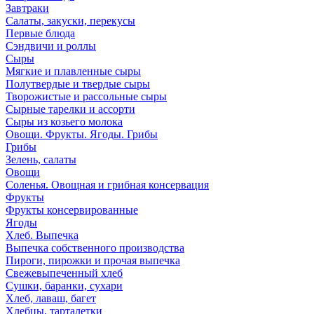
Завтраки
Салаты, закуски, перекусы
Первые блюда
Сэндвичи и роллы
Сыры
Мягкие и плавленные сыры
Полутвердые и твердые сыры
Творожистые и рассольные сыры
Сырные тарелки и ассорти
Сыры из козьего молока
Овощи. Фрукты. Ягоды. Грибы
Грибы
Зелень, салаты
Овощи
Соленья. Овощная и грибная консервация
Фрукты
Фрукты консервированные
Ягоды
Хлеб. Выпечка
Выпечка собственного производства
Пироги, пирожки и прочая выпечка
Свежевыпеченный хлеб
Сушки, баранки, сухари
Хлеб, лаваш, багет
Хлебцы, тарталетки