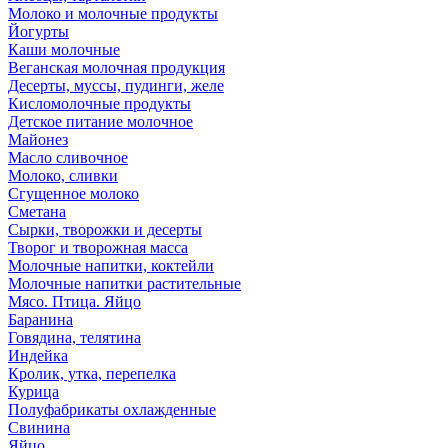
Молоко и молочные продукты
Йогурты
Каши молочные
Веганская молочная продукция
Десерты, муссы, пудинги, желе
Кисломолочные продукты
Детское питание молочное
Майонез
Масло сливочное
Молоко, сливки
Сгущенное молоко
Сметана
Сырки, творожки и десерты
Творог и творожная масса
Молочные напитки, коктейли
Молочные напитки растительные
Мясо. Птица. Яйцо
Баранина
Говядина, телятина
Индейка
Кролик, утка, перепелка
Курица
Полуфабрикаты охлажденные
Свинина
Яйцо