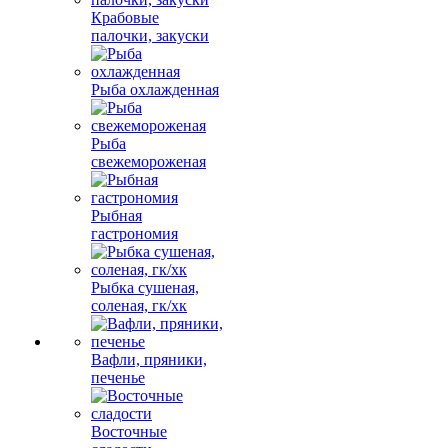
Крабовые
палочки, закуски
Рыба охлажденная
Рыба
свежемороженая
Рыбная
гастрономия
Рыбка сушеная,
соленая, гк/хк
Вафли, пряники,
печенье
Восточные