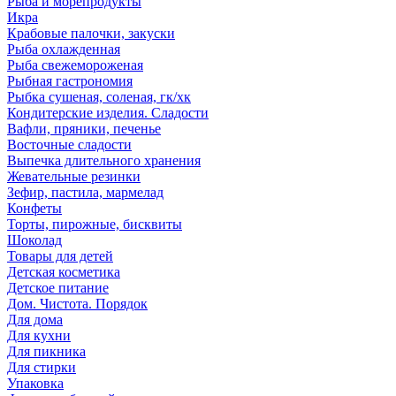
Рыба и морепродукты
Икра
Крабовые палочки, закуски
Рыба охлажденная
Рыба свежемороженая
Рыбная гастрономия
Рыбка сушеная, соленая, гк/хк
Кондитерские изделия. Сладости
Вафли, пряники, печенье
Восточные сладости
Выпечка длительного хранения
Жевательные резинки
Зефир, пастила, мармелад
Конфеты
Торты, пирожные, бисквиты
Шоколад
Товары для детей
Детская косметика
Детское питание
Дом. Чистота. Порядок
Для дома
Для кухни
Для пикника
Для стирки
Упаковка