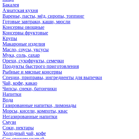
Бакалея
Азиатская кухня
Варенье, пасты, мёд, сиропы, топпинг
Готовые завтраки, каши, мюсли
Консервы овощные
Консервы фруктовые
Крупы
Макароные изделия
Масло, соусы, уксусы
Мука, соль, сахар
Орехи, сухофрукты, семечки
Продукты быстрого приготовления
Рыбные и мясные консервы
Специи, приправы, ингредиенты для выпечки
Чай, кофе, какао
Чипсы, снеки, батончики
Напитки
Вода
Газированные напитки, лимонады
Морсы, кисели, компоты, квас
Негазированные напитки
Смузи
Соки, нектары
Холодный чай, кофе
Сок свежевыжатый