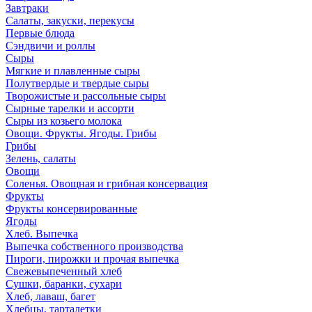
Завтраки
Салаты, закуски, перекусы
Первые блюда
Сэндвичи и роллы
Сыры
Мягкие и плавленные сыры
Полутвердые и твердые сыры
Творожистые и рассольные сыры
Сырные тарелки и ассорти
Сыры из козьего молока
Овощи. Фрукты. Ягоды. Грибы
Грибы
Зелень, салаты
Овощи
Соленья. Овощная и грибная консервация
Фрукты
Фрукты консервированные
Ягоды
Хлеб. Выпечка
Выпечка собственного производства
Пироги, пирожки и прочая выпечка
Свежевыпеченный хлеб
Сушки, баранки, сухари
Хлеб, лаваш, багет
Хлебцы, тарталетки