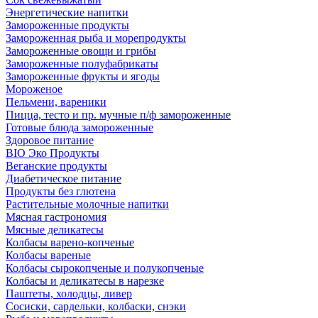
Энергетические напитки
Замороженные продукты
Замороженная рыба и морепродукты
Замороженные овощи и грибы
Замороженные полуфабрикаты
Замороженные фрукты и ягоды
Мороженое
Пельмени, вареники
Пицца, тесто и пр. мучные п/ф замороженные
Готовые блюда замороженные
Здоровое питание
BIO Эко Продукты
Веганские продукты
Диабетическое питание
Продукты без глютена
Растительные молочные напитки
Мясная гастрономия
Мясные деликатесы
Колбасы варено-копченые
Колбасы вареные
Колбасы сырокопченые и полукопченые
Колбасы и деликатесы в нарезке
Паштеты, холодцы, ливер
Сосиски, сардельки, колбаски, снэки