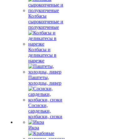
Колбасы
сырокопченые и
полукопченые
Колбасы и
деликатесы в
нарезке
Паштеты,
холодцы, ливер
Сосиски,
сардельки,
колбаски, снэки
Икра