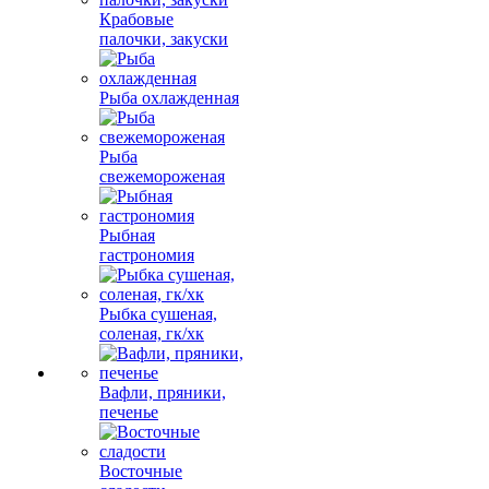
Крабовые
палочки, закуски
Рыба охлажденная
Рыба
свежемороженая
Рыбная
гастрономия
Рыбка сушеная,
соленая, гк/хк
Вафли, пряники,
печенье
Восточные