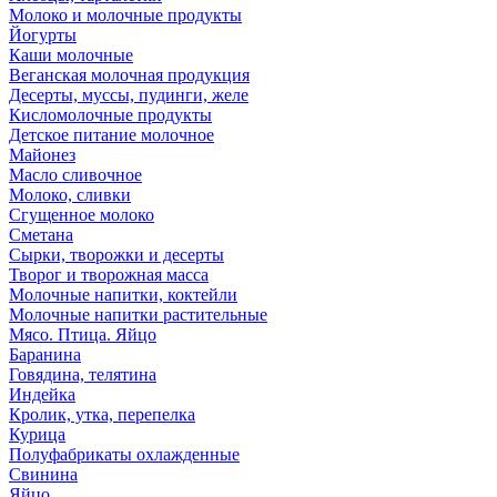
Молоко и молочные продукты
Йогурты
Каши молочные
Веганская молочная продукция
Десерты, муссы, пудинги, желе
Кисломолочные продукты
Детское питание молочное
Майонез
Масло сливочное
Молоко, сливки
Сгущенное молоко
Сметана
Сырки, творожки и десерты
Творог и творожная масса
Молочные напитки, коктейли
Молочные напитки растительные
Мясо. Птица. Яйцо
Баранина
Говядина, телятина
Индейка
Кролик, утка, перепелка
Курица
Полуфабрикаты охлажденные
Свинина
Яйцо