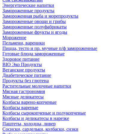
Энергетические напитки
Замороженные продукты
Замороженная рыба и морепродукты
Замороженные овощи и грибы
Замороженные полуфабрикаты
Замороженные фрукты и ягоды
Мороженое
Пельмени, вареники
Пицца, тесто и пр. мучные п/ф замороженные
Готовые блюда замороженные
Здоровое питание
BIO Эко Продукты
Веганские продукты
Диабетическое питание
Продукты без глютена
Растительные молочные напитки
Мясная гастрономия
Мясные деликатесы
Колбасы варено-копченые
Колбасы вареные
Колбасы сырокопченые и полукопченые
Колбасы и деликатесы в нарезке
Паштеты, холодцы, ливер
Сосиски, сардельки, колбаски, снэки