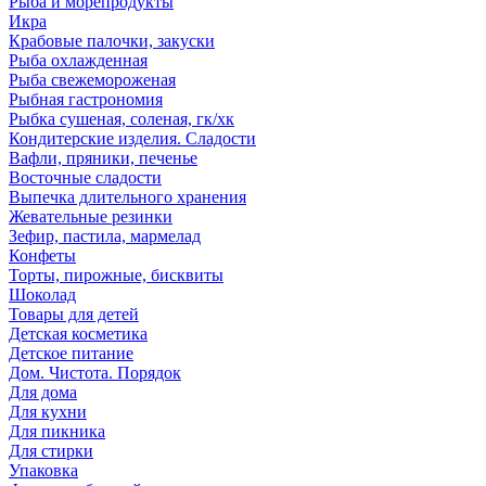
Рыба и морепродукты
Икра
Крабовые палочки, закуски
Рыба охлажденная
Рыба свежемороженая
Рыбная гастрономия
Рыбка сушеная, соленая, гк/хк
Кондитерские изделия. Сладости
Вафли, пряники, печенье
Восточные сладости
Выпечка длительного хранения
Жевательные резинки
Зефир, пастила, мармелад
Конфеты
Торты, пирожные, бисквиты
Шоколад
Товары для детей
Детская косметика
Детское питание
Дом. Чистота. Порядок
Для дома
Для кухни
Для пикника
Для стирки
Упаковка