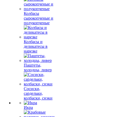
Колбасы
сырокопченые и
полукопченые
Колбасы и
деликатесы в
нарезке
Паштеты,
холодцы, ливер
Сосиски,
сардельки,
колбаски, снэки
Икра