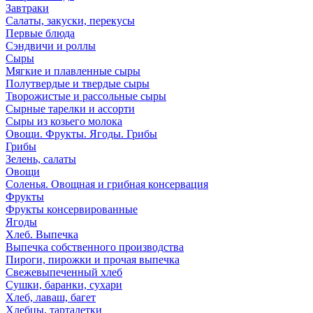
Завтраки
Салаты, закуски, перекусы
Первые блюда
Сэндвичи и роллы
Сыры
Мягкие и плавленные сыры
Полутвердые и твердые сыры
Творожистые и рассольные сыры
Сырные тарелки и ассорти
Сыры из козьего молока
Овощи. Фрукты. Ягоды. Грибы
Грибы
Зелень, салаты
Овощи
Соленья. Овощная и грибная консервация
Фрукты
Фрукты консервированные
Ягоды
Хлеб. Выпечка
Выпечка собственного производства
Пироги, пирожки и прочая выпечка
Свежевыпеченный хлеб
Сушки, баранки, сухари
Хлеб, лаваш, багет
Хлебцы, тарталетки