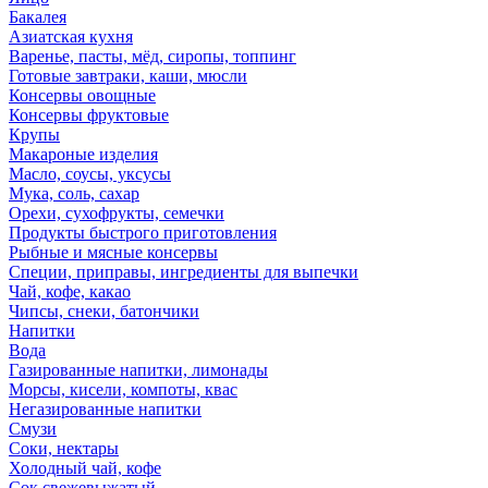
Бакалея
Азиатская кухня
Варенье, пасты, мёд, сиропы, топпинг
Готовые завтраки, каши, мюсли
Консервы овощные
Консервы фруктовые
Крупы
Макароные изделия
Масло, соусы, уксусы
Мука, соль, сахар
Орехи, сухофрукты, семечки
Продукты быстрого приготовления
Рыбные и мясные консервы
Специи, приправы, ингредиенты для выпечки
Чай, кофе, какао
Чипсы, снеки, батончики
Напитки
Вода
Газированные напитки, лимонады
Морсы, кисели, компоты, квас
Негазированные напитки
Смузи
Соки, нектары
Холодный чай, кофе
Сок свежевыжатый