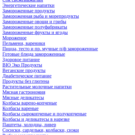
Энергетические напитки
Замороженные продукты
Замороженная рыба и морепродукты
Замороженные овощи и грибы
Замороженные полуфабрикаты
Замороженные фрукты и ягоды
Мороженое
Пельмени, вареники
Пицца, тесто и пр. мучные п/ф замороженные
Готовые блюда замороженные
Здоровое питание
BIO Эко Продукты
Веганские продукты
Диабетическое питание
Продукты без глютена
Растительные молочные напитки
Мясная гастрономия
Мясные деликатесы
Колбасы варено-копченые
Колбасы вареные
Колбасы сырокопченые и полукопченые
Колбасы и деликатесы в нарезке
Паштеты, холодцы, ливер
Сосиски, сардельки, колбаски, снэки