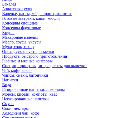
Бакалея
Азиатская кухня
Варенье, пасты, мёд, сиропы, топпинг
Готовые завтраки, каши, мюсли
Консервы овощные
Консервы фруктовые
Крупы
Макароные изделия
Масло, соусы, уксусы
Мука, соль, сахар
Орехи, сухофрукты, семечки
Продукты быстрого приготовления
Рыбные и мясные консервы
Специи, приправы, ингредиенты для выпечки
Чай, кофе, какао
Чипсы, снеки, батончики
Напитки
Вода
Газированные напитки, лимонады
Морсы, кисели, компоты, квас
Негазированные напитки
Смузи
Соки, нектары
Холодный чай, кофе
Сок свежевыжатый