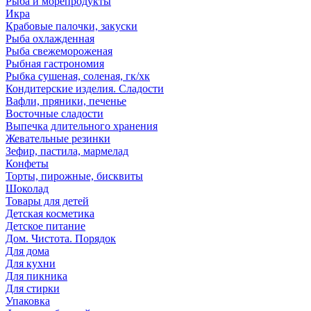
Рыба и морепродукты
Икра
Крабовые палочки, закуски
Рыба охлажденная
Рыба свежемороженая
Рыбная гастрономия
Рыбка сушеная, соленая, гк/хк
Кондитерские изделия. Сладости
Вафли, пряники, печенье
Восточные сладости
Выпечка длительного хранения
Жевательные резинки
Зефир, пастила, мармелад
Конфеты
Торты, пирожные, бисквиты
Шоколад
Товары для детей
Детская косметика
Детское питание
Дом. Чистота. Порядок
Для дома
Для кухни
Для пикника
Для стирки
Упаковка