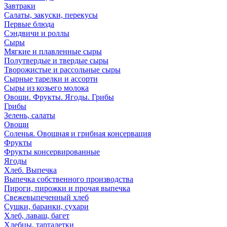
Завтраки
Салаты, закуски, перекусы
Первые блюда
Сэндвичи и роллы
Сыры
Мягкие и плавленные сыры
Полутвердые и твердые сыры
Творожистые и рассольные сыры
Сырные тарелки и ассорти
Сыры из козьего молока
Овощи. Фрукты. Ягоды. Грибы
Грибы
Зелень, салаты
Овощи
Соленья. Овощная и грибная консервация
Фрукты
Фрукты консервированные
Ягоды
Хлеб. Выпечка
Выпечка собственного производства
Пироги, пирожки и прочая выпечка
Свежевыпеченный хлеб
Сушки, баранки, сухари
Хлеб, лаваш, багет
Хлебцы, тарталетки