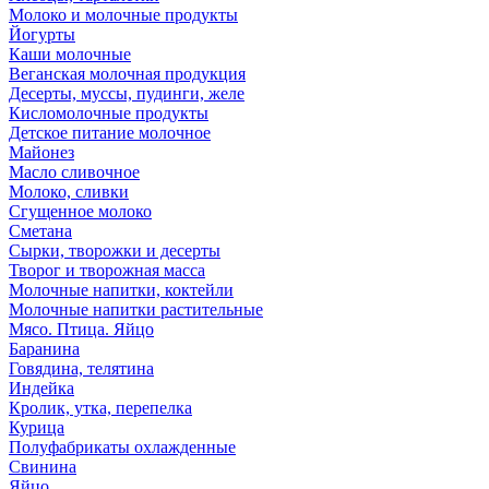
Молоко и молочные продукты
Йогурты
Каши молочные
Веганская молочная продукция
Десерты, муссы, пудинги, желе
Кисломолочные продукты
Детское питание молочное
Майонез
Масло сливочное
Молоко, сливки
Сгущенное молоко
Сметана
Сырки, творожки и десерты
Творог и творожная масса
Молочные напитки, коктейли
Молочные напитки растительные
Мясо. Птица. Яйцо
Баранина
Говядина, телятина
Индейка
Кролик, утка, перепелка
Курица
Полуфабрикаты охлажденные
Свинина
Яйцо