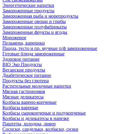
Энергетические напитки
Замороженные продукты
Замороженная рыба и морепродукты
Замороженные овощи и грибы
Замороженные полуфабрикаты
Замороженные фрукты и ягоды
Мороженое
Пельмени, вареники
Пицца, тесто и пр. мучные п/ф замороженные
Готовые блюда замороженные
Здоровое питание
BIO Эко Продукты
Веганские продукты
Диабетическое питание
Продукты без глютена
Растительные молочные напитки
Мясная гастрономия
Мясные деликатесы
Колбасы варено-копченые
Колбасы вареные
Колбасы сырокопченые и полукопченые
Колбасы и деликатесы в нарезке
Паштеты, холодцы, ливер
Сосиски, сардельки, колбаски, снэки