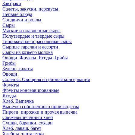
Завтраки
Салаты, закуски, перекусы
Первые блюда
Сэндвичи и роллы
Сыры
Мягкие и плавленные сыры
Полутвердые и твердые сыры
Творожистые и рассольные сыры
Сырные тарелки и ассорти
Сыры из козьего молока
Овощи. Фрукты. Ягоды. Грибы
Грибы
Зелень, салаты
Овощи
Соленья. Овощная и грибная консервация
Фрукты
Фрукты консервированные
Ягоды
Хлеб. Выпечка
Выпечка собственного производства
Пироги, пирожки и прочая выпечка
Свежевыпеченный хлеб
Сушки, баранки, сухари
Хлеб, лаваш, багет
Хлебцы, тарталетки