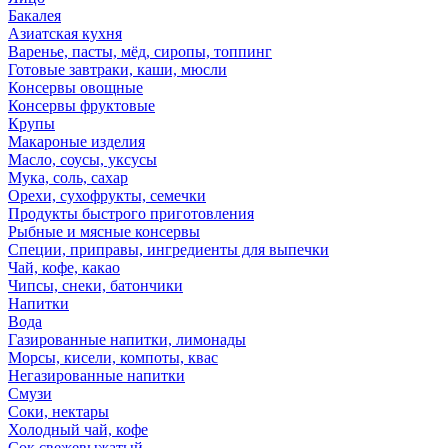
Бакалея
Азиатская кухня
Варенье, пасты, мёд, сиропы, топпинг
Готовые завтраки, каши, мюсли
Консервы овощные
Консервы фруктовые
Крупы
Макароные изделия
Масло, соусы, уксусы
Мука, соль, сахар
Орехи, сухофрукты, семечки
Продукты быстрого приготовления
Рыбные и мясные консервы
Специи, приправы, ингредиенты для выпечки
Чай, кофе, какао
Чипсы, снеки, батончики
Напитки
Вода
Газированные напитки, лимонады
Морсы, кисели, компоты, квас
Негазированные напитки
Смузи
Соки, нектары
Холодный чай, кофе
Сок свежевыжатый