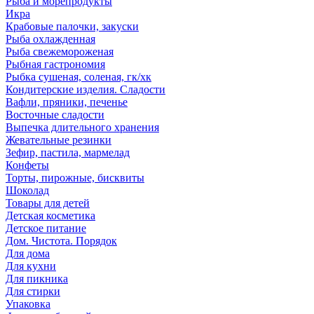
Рыба и морепродукты
Икра
Крабовые палочки, закуски
Рыба охлажденная
Рыба свежемороженая
Рыбная гастрономия
Рыбка сушеная, соленая, гк/хк
Кондитерские изделия. Сладости
Вафли, пряники, печенье
Восточные сладости
Выпечка длительного хранения
Жевательные резинки
Зефир, пастила, мармелад
Конфеты
Торты, пирожные, бисквиты
Шоколад
Товары для детей
Детская косметика
Детское питание
Дом. Чистота. Порядок
Для дома
Для кухни
Для пикника
Для стирки
Упаковка