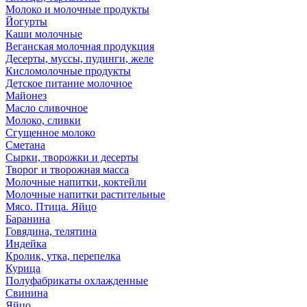
Молоко и молочные продукты
Йогурты
Каши молочные
Веганская молочная продукция
Десерты, муссы, пудинги, желе
Кисломолочные продукты
Детское питание молочное
Майонез
Масло сливочное
Молоко, сливки
Сгущенное молоко
Сметана
Сырки, творожки и десерты
Творог и творожная масса
Молочные напитки, коктейли
Молочные напитки растительные
Мясо. Птица. Яйцо
Баранина
Говядина, телятина
Индейка
Кролик, утка, перепелка
Курица
Полуфабрикаты охлажденные
Свинина
Яйцо