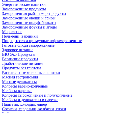
Энергетические напитки
Замороженные продукты
Замороженная рыба и морепродукты
Замороженные овощи и грибы
Замороженные полуфабрикаты
Замороженные фрукты и ягоды
Мороженое
Пельмени, вареники
Пицца, тесто и пр. мучные п/ф замороженные
Готовые блюда замороженные
Здоровое питание
BIO Эко Продукты
Веганские продукты
Диабетическое питание
Продукты без глютена
Растительные молочные напитки
Мясная гастрономия
Мясные деликатесы
Колбасы варено-копченые
Колбасы вареные
Колбасы сырокопченые и полукопченые
Колбасы и деликатесы в нарезке
Паштеты, холодцы, ливер
Сосиски, сардельки, колбаски, снэки