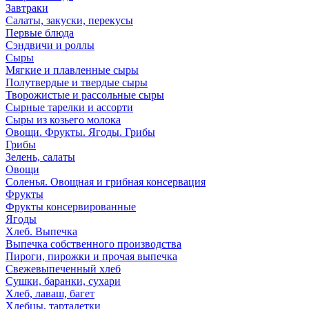
Завтраки
Салаты, закуски, перекусы
Первые блюда
Сэндвичи и роллы
Сыры
Мягкие и плавленные сыры
Полутвердые и твердые сыры
Творожистые и рассольные сыры
Сырные тарелки и ассорти
Сыры из козьего молока
Овощи. Фрукты. Ягоды. Грибы
Грибы
Зелень, салаты
Овощи
Соленья. Овощная и грибная консервация
Фрукты
Фрукты консервированные
Ягоды
Хлеб. Выпечка
Выпечка собственного производства
Пироги, пирожки и прочая выпечка
Свежевыпеченный хлеб
Сушки, баранки, сухари
Хлеб, лаваш, багет
Хлебцы, тарталетки