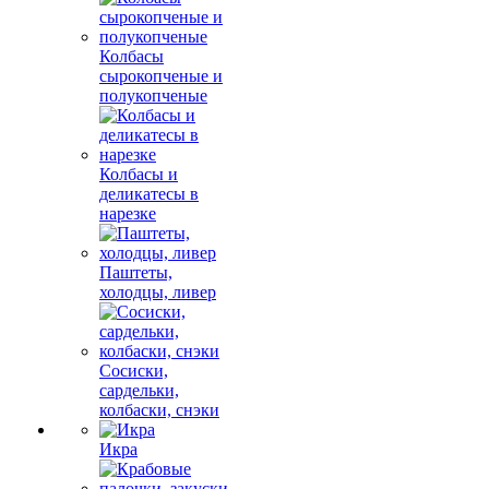
Колбасы
сырокопченые и
полукопченые
Колбасы и
деликатесы в
нарезке
Паштеты,
холодцы, ливер
Сосиски,
сардельки,
колбаски, снэки
Икра