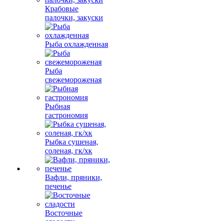
Крабовые
палочки, закуски
Рыба охлажденная
Рыба
свежемороженая
Рыбная
гастрономия
Рыбка сушеная,
соленая, гк/хк
Вафли, пряники,
печенье
Восточные