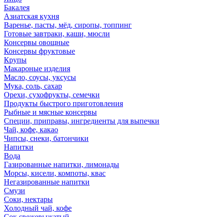
Бакалея
Азиатская кухня
Варенье, пасты, мёд, сиропы, топпинг
Готовые завтраки, каши, мюсли
Консервы овощные
Консервы фруктовые
Крупы
Макароные изделия
Масло, соусы, уксусы
Мука, соль, сахар
Орехи, сухофрукты, семечки
Продукты быстрого приготовления
Рыбные и мясные консервы
Специи, приправы, ингредиенты для выпечки
Чай, кофе, какао
Чипсы, снеки, батончики
Напитки
Вода
Газированные напитки, лимонады
Морсы, кисели, компоты, квас
Негазированные напитки
Смузи
Соки, нектары
Холодный чай, кофе
Сок свежевыжатый