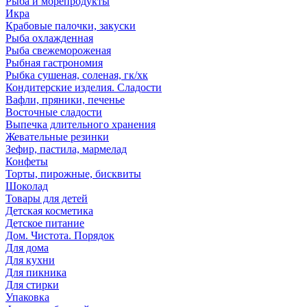
Рыба и морепродукты
Икра
Крабовые палочки, закуски
Рыба охлажденная
Рыба свежемороженая
Рыбная гастрономия
Рыбка сушеная, соленая, гк/хк
Кондитерские изделия. Сладости
Вафли, пряники, печенье
Восточные сладости
Выпечка длительного хранения
Жевательные резинки
Зефир, пастила, мармелад
Конфеты
Торты, пирожные, бисквиты
Шоколад
Товары для детей
Детская косметика
Детское питание
Дом. Чистота. Порядок
Для дома
Для кухни
Для пикника
Для стирки
Упаковка