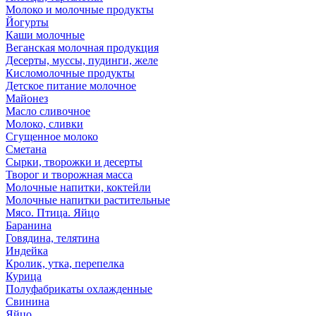
Молоко и молочные продукты
Йогурты
Каши молочные
Веганская молочная продукция
Десерты, муссы, пудинги, желе
Кисломолочные продукты
Детское питание молочное
Майонез
Масло сливочное
Молоко, сливки
Сгущенное молоко
Сметана
Сырки, творожки и десерты
Творог и творожная масса
Молочные напитки, коктейли
Молочные напитки растительные
Мясо. Птица. Яйцо
Баранина
Говядина, телятина
Индейка
Кролик, утка, перепелка
Курица
Полуфабрикаты охлажденные
Свинина
Яйцо