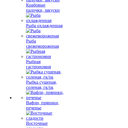
Крабовые
палочки, закуски
Рыба охлажденная
Рыба
свежемороженая
Рыбная
гастрономия
Рыбка сушеная,
соленая, гк/хк
Вафли, пряники,
печенье
Восточные