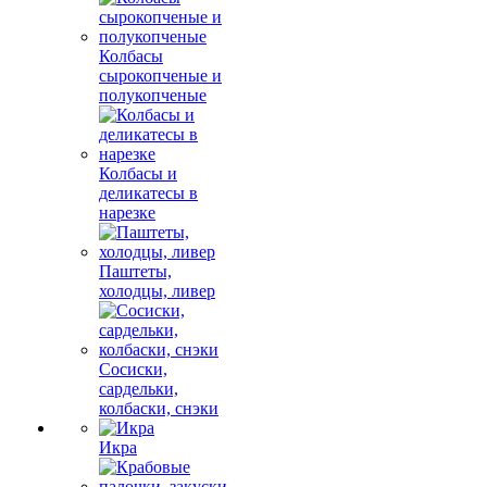
Колбасы
сырокопченые и
полукопченые
Колбасы и
деликатесы в
нарезке
Паштеты,
холодцы, ливер
Сосиски,
сардельки,
колбаски, снэки
Икра