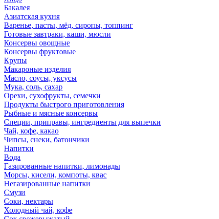
Бакалея
Азиатская кухня
Варенье, пасты, мёд, сиропы, топпинг
Готовые завтраки, каши, мюсли
Консервы овощные
Консервы фруктовые
Крупы
Макароные изделия
Масло, соусы, уксусы
Мука, соль, сахар
Орехи, сухофрукты, семечки
Продукты быстрого приготовления
Рыбные и мясные консервы
Специи, приправы, ингредиенты для выпечки
Чай, кофе, какао
Чипсы, снеки, батончики
Напитки
Вода
Газированные напитки, лимонады
Морсы, кисели, компоты, квас
Негазированные напитки
Смузи
Соки, нектары
Холодный чай, кофе
Сок свежевыжатый