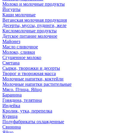
Молоко и молочные продукты
Йогурты
Каши молочные
Веганская молочная продукция
Десерты, муссы, пудинги, желе
Кисломолочные продукты
Детское питание молочное
Майонез
Масло сливочное
Молоко, сливки
Сгущенное молоко
Сметана
Сырки, творожки и десерты
Творог и творожная масса
Молочные напитки, коктейли
Молочные напитки растительные
Мясо. Птица. Яйцо
Баранина
Говядина, телятина
Индейка
Кролик, утка, перепелка
Курица
Полуфабрикаты охлажденные
Свинина
Яйцо