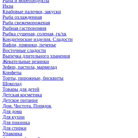
Рыба и морепродукты
Икра
Крабовые палочки, закуски
Рыба охлажденная
Рыба свежемороженая
Рыбная гастрономия
Рыбка сушеная, соленая, гк/хк
Кондитерские изделия. Сладости
Вафли, пряники, печенье
Восточные сладости
Выпечка длительного хранения
Жевательные резинки
Зефир, пастила, мармелад
Конфеты
Торты, пирожные, бисквиты
Шоколад
Товары для детей
Детская косметика
Детское питание
Дом. Чистота. Порядок
Для дома
Для кухни
Для пикника
Для стирки
Упаковка