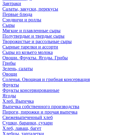
Завтраки
Салаты, закуски, перекусы
Первые блюда
Сэндвичи и роллы
Сыры
Мягкие и плавленные сыры
Полутвердые и твердые сыры
Творожистые и рассольные сыры
Сырные тарелки и ассорти
Сыры из козьего молока
Овощи. Фрукты. Ягоды. Грибы
Грибы
Зелень, салаты
Овощи
Соленья. Овощная и грибная консервация
Фрукты
Фрукты консервированные
Ягоды
Хлеб. Выпечка
Выпечка собственного производства
Пироги, пирожки и прочая выпечка
Свежевыпеченный хлеб
Сушки, баранки, сухари
Хлеб, лаваш, багет
Хлебцы, тарталетки