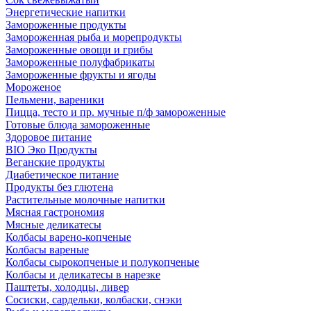
Энергетические напитки
Замороженные продукты
Замороженная рыба и морепродукты
Замороженные овощи и грибы
Замороженные полуфабрикаты
Замороженные фрукты и ягоды
Мороженое
Пельмени, вареники
Пицца, тесто и пр. мучные п/ф замороженные
Готовые блюда замороженные
Здоровое питание
BIO Эко Продукты
Веганские продукты
Диабетическое питание
Продукты без глютена
Растительные молочные напитки
Мясная гастрономия
Мясные деликатесы
Колбасы варено-копченые
Колбасы вареные
Колбасы сырокопченые и полукопченые
Колбасы и деликатесы в нарезке
Паштеты, холодцы, ливер
Сосиски, сардельки, колбаски, снэки