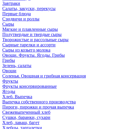
Завтраки
Салаты, закуски, перекусы
Первые блюда
Сэндвичи и роллы
Сыры
Мягкие и плавленные сыры
Полутвердые и твердые сыры
Творожистые и рассольные сыры
Сырные тарелки и ассорти
Сыры из козьего молока
Овощи. Фрукты. Ягоды. Грибы
Грибы
Зелень, салаты
Овощи
Соленья. Овощная и грибная консервация
Фрукты
Фрукты консервированные
Ягоды
Хлеб. Выпечка
Выпечка собственного производства
Пироги, пирожки и прочая выпечка
Свежевыпеченный хлеб
Сушки, баранки, сухари
Хлеб, лаваш, багет
Хлебцы, тарталетки