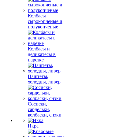
Колбасы
сырокопченые и
полукопченые
Колбасы и
деликатесы в
нарезке
Паштеты,
холодцы, ливер
Сосиски,
сардельки,
колбаски, снэки
Икра