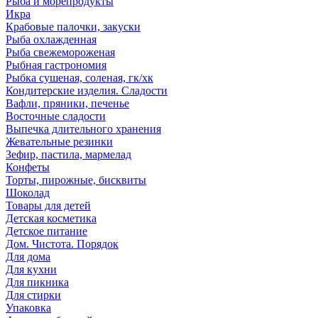
Рыба и морепродукты
Икра
Крабовые палочки, закуски
Рыба охлажденная
Рыба свежемороженая
Рыбная гастрономия
Рыбка сушеная, соленая, гк/хк
Кондитерские изделия. Сладости
Вафли, пряники, печенье
Восточные сладости
Выпечка длительного хранения
Жевательные резинки
Зефир, пастила, мармелад
Конфеты
Торты, пирожные, бисквиты
Шоколад
Товары для детей
Детская косметика
Детское питание
Дом. Чистота. Порядок
Для дома
Для кухни
Для пикника
Для стирки
Упаковка