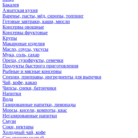
Бакалея
Азиатская кухня
Варенье, пасты, мёд, сиропы, топпинг
Готовые завтраки, каши, мюсли
Консервы овощные
Консервы фруктовые
Крупы
Макароные изделия
Масло, соусы, уксусы
Мука, соль, сахар
Орехи, сухофрукты, семечки
Продукты быстрого приготовления
Рыбные и мясные консервы
Специи, приправы, ингредиенты для выпечки
Чай, кофе, какао
Чипсы, снеки, батончики
Напитки
Вода
Газированные напитки, лимонады
Морсы, кисели, компоты, квас
Негазированные напитки
Смузи
Соки, нектары
Холодный чай, кофе
Сок свежевыжатый