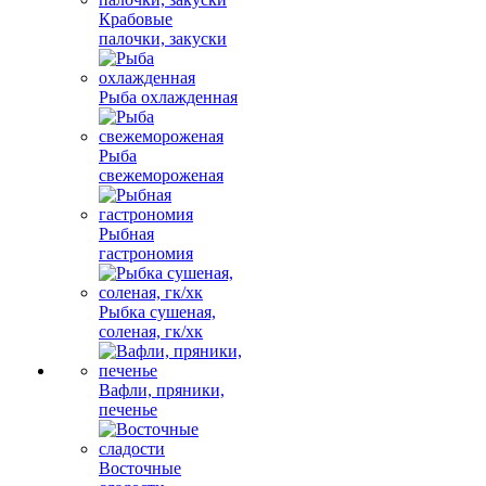
Крабовые
палочки, закуски
Рыба охлажденная
Рыба
свежемороженая
Рыбная
гастрономия
Рыбка сушеная,
соленая, гк/хк
Вафли, пряники,
печенье
Восточные