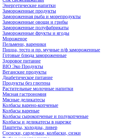
Энергетические напитки
Замороженные продукты
Замороженная рыба и морепродукты
Замороженные овощи и грибы
Замороженные полуфабрикаты
Замороженные фрукты и ягоды
Мороженое
Пельмени, вареники
Пицца, тесто и пр. мучные п/ф замороженные
Готовые блюда замороженные
Здоровое питание
BIO Эко Продукты
Веганские продукты
Диабетическое питание
Продукты без глютена
Растительные молочные напитки
Мясная гастрономия
Мясные деликатесы
Колбасы варено-копченые
Колбасы вареные
Колбасы сырокопченые и полукопченые
Колбасы и деликатесы в нарезке
Паштеты, холодцы, ливер
Сосиски, сардельки, колбаски, снэки