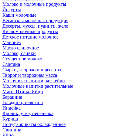
Молоко и молочные продукты
Йогурты
Каши молочные
Веганская молочная продукция
Десерты, муссы, пудинги, желе
Кисломолочные продукты
Детское питание молочное
Майонез
Масло сливочное
Молоко, сливки
Сгущенное молоко
Сметана
Сырки, творожки и десерты
Творог и творожная масса
Молочные напитки, коктейли
Молочные напитки растительные
Мясо. Птица. Яйцо
Баранина
Говядина, телятина
Индейка
Кролик, утка, перепелка
Курица
Полуфабрикаты охлажденные
Свинина
Яйцо