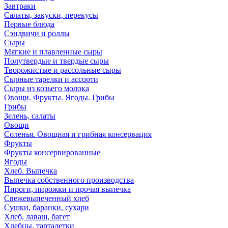
Завтраки
Салаты, закуски, перекусы
Первые блюда
Сэндвичи и роллы
Сыры
Мягкие и плавленные сыры
Полутвердые и твердые сыры
Творожистые и рассольные сыры
Сырные тарелки и ассорти
Сыры из козьего молока
Овощи. Фрукты. Ягоды. Грибы
Грибы
Зелень, салаты
Овощи
Соленья. Овощная и грибная консервация
Фрукты
Фрукты консервированные
Ягоды
Хлеб. Выпечка
Выпечка собственного производства
Пироги, пирожки и прочая выпечка
Свежевыпеченный хлеб
Сушки, баранки, сухари
Хлеб, лаваш, багет
Хлебцы, тарталетки