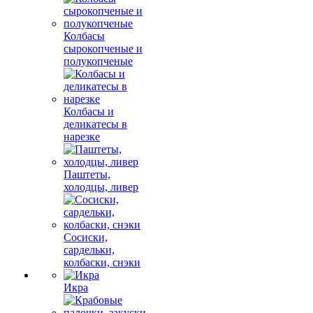
Колбасы
сырокопченые и
полукопченые
Колбасы и
деликатесы в
нарезке
Паштеты,
холодцы, ливер
Сосиски,
сардельки,
колбаски, снэки
Икра