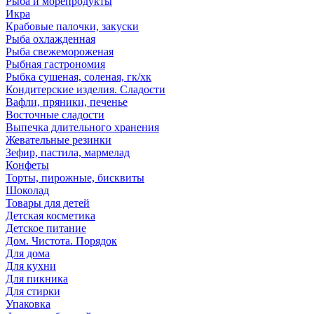
Рыба и морепродукты
Икра
Крабовые палочки, закуски
Рыба охлажденная
Рыба свежемороженая
Рыбная гастрономия
Рыбка сушеная, соленая, гк/хк
Кондитерские изделия. Сладости
Вафли, пряники, печенье
Восточные сладости
Выпечка длительного хранения
Жевательные резинки
Зефир, пастила, мармелад
Конфеты
Торты, пирожные, бисквиты
Шоколад
Товары для детей
Детская косметика
Детское питание
Дом. Чистота. Порядок
Для дома
Для кухни
Для пикника
Для стирки
Упаковка