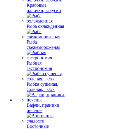
Крабовые
палочки, закуски
Рыба охлажденная
Рыба
свежемороженая
Рыбная
гастрономия
Рыбка сушеная,
соленая, гк/хк
Вафли, пряники,
печенье
Восточные