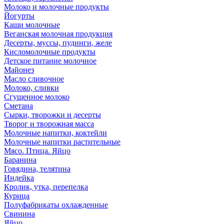
Молоко и молочные продукты
Йогурты
Каши молочные
Веганская молочная продукция
Десерты, муссы, пудинги, желе
Кисломолочные продукты
Детское питание молочное
Майонез
Масло сливочное
Молоко, сливки
Сгущенное молоко
Сметана
Сырки, творожки и десерты
Творог и творожная масса
Молочные напитки, коктейли
Молочные напитки растительные
Мясо. Птица. Яйцо
Баранина
Говядина, телятина
Индейка
Кролик, утка, перепелка
Курица
Полуфабрикаты охлажденные
Свинина
Яйцо