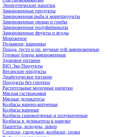
Энергетические напитки
Замороженные продукты
Замороженная рыба и морепродукты
Замороженные овощи и грибы
Замороженные полуфабрикаты
Замороженные фрукты и ягоды
Мороженое
Пельмени, вареники
Пицца, тесто и пр. мучные п/ф замороженные
Готовые блюда замороженные
Здоровое питание
BIO Эко Продукты
Веганские продукты
Диабетическое питание
Продукты без глютена
Растительные молочные напитки
Мясная гастрономия
Мясные деликатесы
Колбасы варено-копченые
Колбасы вареные
Колбасы сырокопченые и полукопченые
Колбасы и деликатесы в нарезке
Паштеты, холодцы, ливер
Сосиски, сардельки, колбаски, снэки