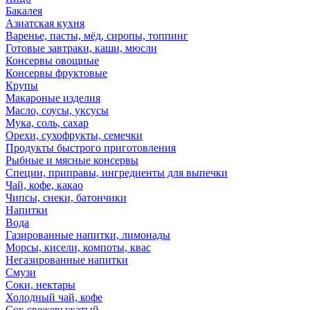
Бакалея
Азиатская кухня
Варенье, пасты, мёд, сиропы, топпинг
Готовые завтраки, каши, мюсли
Консервы овощные
Консервы фруктовые
Крупы
Макароные изделия
Масло, соусы, уксусы
Мука, соль, сахар
Орехи, сухофрукты, семечки
Продукты быстрого приготовления
Рыбные и мясные консервы
Специи, приправы, ингредиенты для выпечки
Чай, кофе, какао
Чипсы, снеки, батончики
Напитки
Вода
Газированные напитки, лимонады
Морсы, кисели, компоты, квас
Негазированные напитки
Смузи
Соки, нектары
Холодный чай, кофе
Сок свежевыжатый