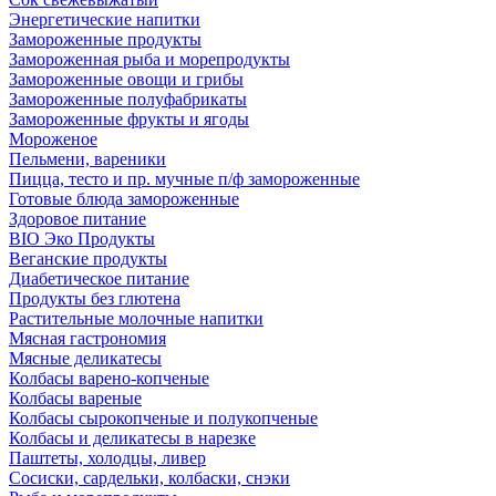
Энергетические напитки
Замороженные продукты
Замороженная рыба и морепродукты
Замороженные овощи и грибы
Замороженные полуфабрикаты
Замороженные фрукты и ягоды
Мороженое
Пельмени, вареники
Пицца, тесто и пр. мучные п/ф замороженные
Готовые блюда замороженные
Здоровое питание
BIO Эко Продукты
Веганские продукты
Диабетическое питание
Продукты без глютена
Растительные молочные напитки
Мясная гастрономия
Мясные деликатесы
Колбасы варено-копченые
Колбасы вареные
Колбасы сырокопченые и полукопченые
Колбасы и деликатесы в нарезке
Паштеты, холодцы, ливер
Сосиски, сардельки, колбаски, снэки