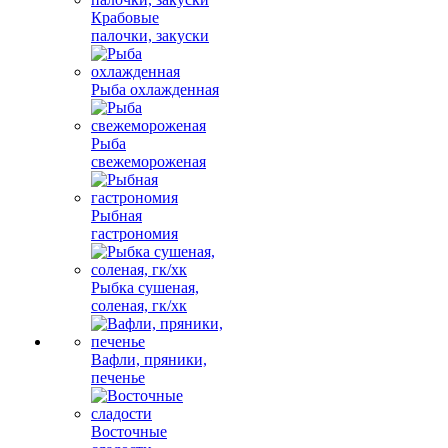
Крабовые
палочки, закуски
Рыба охлажденная
Рыба
свежемороженая
Рыбная
гастрономия
Рыбка сушеная,
соленая, гк/хк
Вафли, пряники,
печенье
Восточные