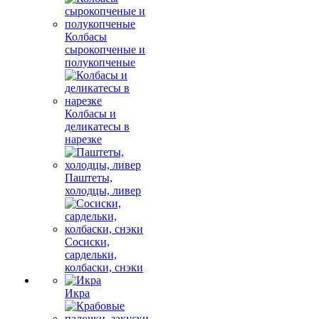
Колбасы
сырокопченые и
полукопченые
Колбасы и
деликатесы в
нарезке
Паштеты,
холодцы, ливер
Сосиски,
сардельки,
колбаски, снэки
Икра