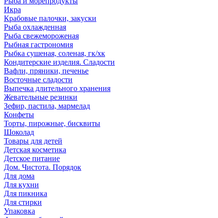
Рыба и морепродукты
Икра
Крабовые палочки, закуски
Рыба охлажденная
Рыба свежемороженая
Рыбная гастрономия
Рыбка сушеная, соленая, гк/хк
Кондитерские изделия. Сладости
Вафли, пряники, печенье
Восточные сладости
Выпечка длительного хранения
Жевательные резинки
Зефир, пастила, мармелад
Конфеты
Торты, пирожные, бисквиты
Шоколад
Товары для детей
Детская косметика
Детское питание
Дом. Чистота. Порядок
Для дома
Для кухни
Для пикника
Для стирки
Упаковка