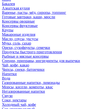
Бакалея
Азиатская кухня
Варенье, пасты, мёд, сиропы, топпинг
Готовые завтраки, каши, мюсли
Консервы овощные
Консервы фруктовые
Крупы
Макароные изделия
Масло, соусы, уксусы
Мука, соль, сахар
Орехи, сухофрукты, семечки
Продукты быстрого приготовления
Рыбные и мясные консервы
Специи, приправы, ингредиенты для выпечки
Чай, кофе, какао
Чипсы, снеки, батончики
Напитки
Вода
Газированные напитки, лимонады
Морсы, кисели, компоты, квас
Негазированные напитки
Смузи
Соки, нектары
Холодный чай, кофе
Сок свежевыжатый