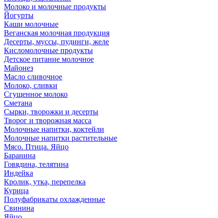
Молоко и молочные продукты
Йогурты
Каши молочные
Веганская молочная продукция
Десерты, муссы, пудинги, желе
Кисломолочные продукты
Детское питание молочное
Майонез
Масло сливочное
Молоко, сливки
Сгущенное молоко
Сметана
Сырки, творожки и десерты
Творог и творожная масса
Молочные напитки, коктейли
Молочные напитки растительные
Мясо. Птица. Яйцо
Баранина
Говядина, телятина
Индейка
Кролик, утка, перепелка
Курица
Полуфабрикаты охлажденные
Свинина
Яйцо