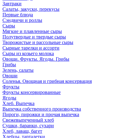
Завтраки
Салаты, закуски, перекусы
Первые блюда
Сэндвичи и роллы
Сыры
Мягкие и плавленные сыры
Полутвердые и твердые сыры
Творожистые и рассольные сыры
Сырные тарелки и ассорти
Сыры из козьего молока
Овощи. Фрукты. Ягоды. Грибы
Грибы
Зелень, салаты
Овощи
Соленья. Овощная и грибная консервация
Фрукты
Фрукты консервированные
Ягоды
Хлеб. Выпечка
Выпечка собственного производства
Пироги, пирожки и прочая выпечка
Свежевыпеченный хлеб
Сушки, баранки, сухари
Хлеб, лаваш, багет
Хлебцы, тарталетки