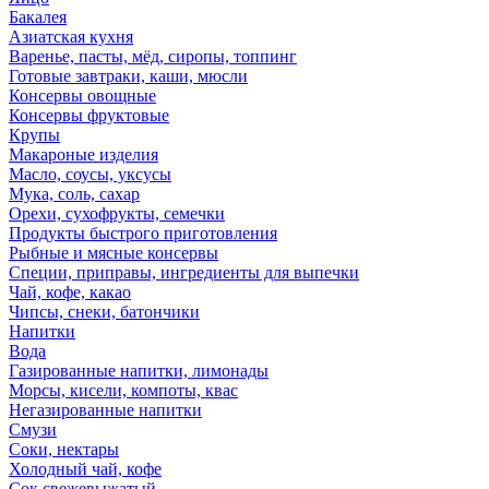
Бакалея
Азиатская кухня
Варенье, пасты, мёд, сиропы, топпинг
Готовые завтраки, каши, мюсли
Консервы овощные
Консервы фруктовые
Крупы
Макароные изделия
Масло, соусы, уксусы
Мука, соль, сахар
Орехи, сухофрукты, семечки
Продукты быстрого приготовления
Рыбные и мясные консервы
Специи, приправы, ингредиенты для выпечки
Чай, кофе, какао
Чипсы, снеки, батончики
Напитки
Вода
Газированные напитки, лимонады
Морсы, кисели, компоты, квас
Негазированные напитки
Смузи
Соки, нектары
Холодный чай, кофе
Сок свежевыжатый