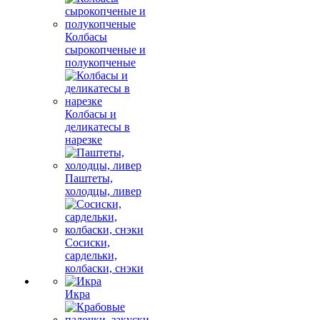
Колбасы
сырокопченые и
полукопченые
Колбасы и
деликатесы в
нарезке
Паштеты,
холодцы, ливер
Сосиски,
сардельки,
колбаски, снэки
Икра