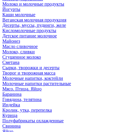
Молоко и молочные продукты
Йогурты
Каши молочные
Веганская молочная продукция
Десерты, муссы, пудинги, желе
Кисломолочные продукты
Детское питание молочное
Майонез
Масло сливочное
Молоко, сливки
Сгущенное молоко
Сметана
Сырки, творожки и десерты
Творог и творожная масса
Молочные напитки, коктейли
Молочные напитки растительные
Мясо. Птица. Яйцо
Баранина
Говядина, телятина
Индейка
Кролик, утка, перепелка
Курица
Полуфабрикаты охлажденные
Свинина
Яйцо