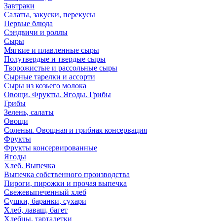
Завтраки
Салаты, закуски, перекусы
Первые блюда
Сэндвичи и роллы
Сыры
Мягкие и плавленные сыры
Полутвердые и твердые сыры
Творожистые и рассольные сыры
Сырные тарелки и ассорти
Сыры из козьего молока
Овощи. Фрукты. Ягоды. Грибы
Грибы
Зелень, салаты
Овощи
Соленья. Овощная и грибная консервация
Фрукты
Фрукты консервированные
Ягоды
Хлеб. Выпечка
Выпечка собственного производства
Пироги, пирожки и прочая выпечка
Свежевыпеченный хлеб
Сушки, баранки, сухари
Хлеб, лаваш, багет
Хлебцы, тарталетки