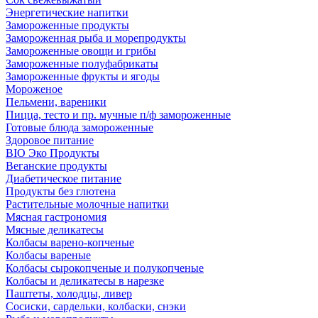
Энергетические напитки
Замороженные продукты
Замороженная рыба и морепродукты
Замороженные овощи и грибы
Замороженные полуфабрикаты
Замороженные фрукты и ягоды
Мороженое
Пельмени, вареники
Пицца, тесто и пр. мучные п/ф замороженные
Готовые блюда замороженные
Здоровое питание
BIO Эко Продукты
Веганские продукты
Диабетическое питание
Продукты без глютена
Растительные молочные напитки
Мясная гастрономия
Мясные деликатесы
Колбасы варено-копченые
Колбасы вареные
Колбасы сырокопченые и полукопченые
Колбасы и деликатесы в нарезке
Паштеты, холодцы, ливер
Сосиски, сардельки, колбаски, снэки