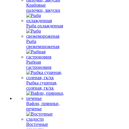
Крабовые
палочки, закуски
Рыба охлажденная
Рыба
свежемороженая
Рыбная
гастрономия
Рыбка сушеная,
соленая, гк/хк
Вафли, пряники,
печенье
Восточные