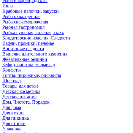
Рыба и морепродукты
Икра
Крабовые палочки, закуски
Рыба охлажденная
Рыба свежемороженая
Рыбная гастрономия
Рыбка сушеная, соленая, гк/хк
Кондитерские изделия. Сладости
Вафли, пряники, печенье
Восточные сладости
Выпечка длительного хранения
Жевательные резинки
Зефир, пастила, мармелад
Конфеты
Торты, пирожные, бисквиты
Шоколад
Товары для детей
Детская косметика
Детское питание
Дом. Чистота. Порядок
Для дома
Для кухни
Для пикника
Для стирки
Упаковка