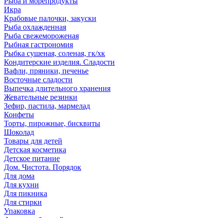
Рыба и морепродукты
Икра
Крабовые палочки, закуски
Рыба охлажденная
Рыба свежемороженая
Рыбная гастрономия
Рыбка сушеная, соленая, гк/хк
Кондитерские изделия. Сладости
Вафли, пряники, печенье
Восточные сладости
Выпечка длительного хранения
Жевательные резинки
Зефир, пастила, мармелад
Конфеты
Торты, пирожные, бисквиты
Шоколад
Товары для детей
Детская косметика
Детское питание
Дом. Чистота. Порядок
Для дома
Для кухни
Для пикника
Для стирки
Упаковка