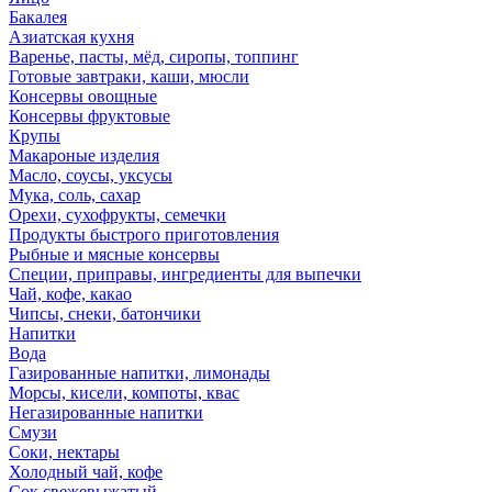
Бакалея
Азиатская кухня
Варенье, пасты, мёд, сиропы, топпинг
Готовые завтраки, каши, мюсли
Консервы овощные
Консервы фруктовые
Крупы
Макароные изделия
Масло, соусы, уксусы
Мука, соль, сахар
Орехи, сухофрукты, семечки
Продукты быстрого приготовления
Рыбные и мясные консервы
Специи, приправы, ингредиенты для выпечки
Чай, кофе, какао
Чипсы, снеки, батончики
Напитки
Вода
Газированные напитки, лимонады
Морсы, кисели, компоты, квас
Негазированные напитки
Смузи
Соки, нектары
Холодный чай, кофе
Сок свежевыжатый