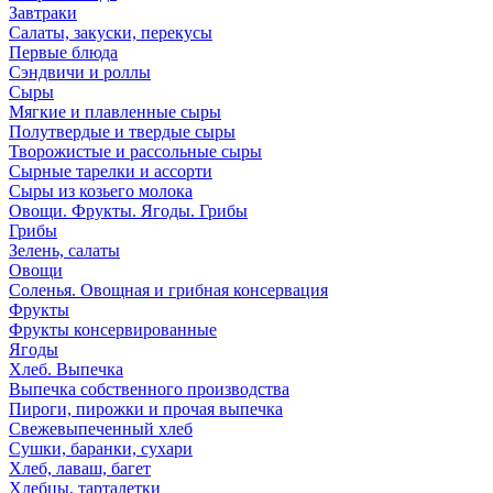
Завтраки
Салаты, закуски, перекусы
Первые блюда
Сэндвичи и роллы
Сыры
Мягкие и плавленные сыры
Полутвердые и твердые сыры
Творожистые и рассольные сыры
Сырные тарелки и ассорти
Сыры из козьего молока
Овощи. Фрукты. Ягоды. Грибы
Грибы
Зелень, салаты
Овощи
Соленья. Овощная и грибная консервация
Фрукты
Фрукты консервированные
Ягоды
Хлеб. Выпечка
Выпечка собственного производства
Пироги, пирожки и прочая выпечка
Свежевыпеченный хлеб
Сушки, баранки, сухари
Хлеб, лаваш, багет
Хлебцы, тарталетки