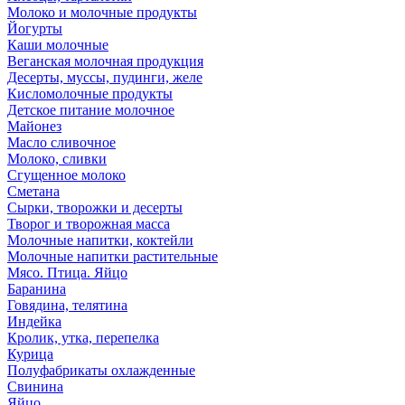
Молоко и молочные продукты
Йогурты
Каши молочные
Веганская молочная продукция
Десерты, муссы, пудинги, желе
Кисломолочные продукты
Детское питание молочное
Майонез
Масло сливочное
Молоко, сливки
Сгущенное молоко
Сметана
Сырки, творожки и десерты
Творог и творожная масса
Молочные напитки, коктейли
Молочные напитки растительные
Мясо. Птица. Яйцо
Баранина
Говядина, телятина
Индейка
Кролик, утка, перепелка
Курица
Полуфабрикаты охлажденные
Свинина
Яйцо