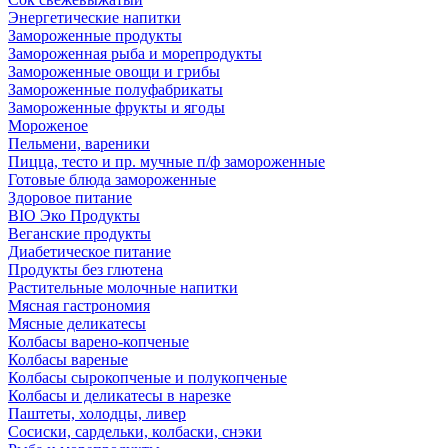
Энергетические напитки
Замороженные продукты
Замороженная рыба и морепродукты
Замороженные овощи и грибы
Замороженные полуфабрикаты
Замороженные фрукты и ягоды
Мороженое
Пельмени, вареники
Пицца, тесто и пр. мучные п/ф замороженные
Готовые блюда замороженные
Здоровое питание
BIO Эко Продукты
Веганские продукты
Диабетическое питание
Продукты без глютена
Растительные молочные напитки
Мясная гастрономия
Мясные деликатесы
Колбасы варено-копченые
Колбасы вареные
Колбасы сырокопченые и полукопченые
Колбасы и деликатесы в нарезке
Паштеты, холодцы, ливер
Сосиски, сардельки, колбаски, снэки