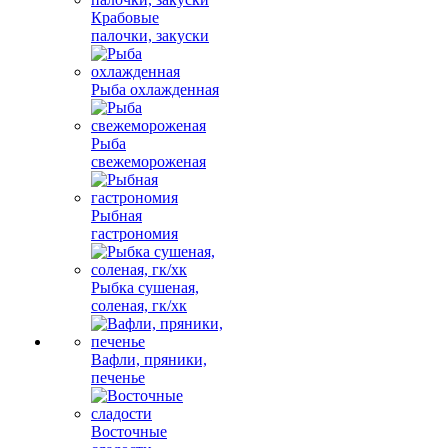
Крабовые
палочки, закуски
Рыба охлажденная
Рыба
свежемороженая
Рыбная
гастрономия
Рыбка сушеная,
соленая, гк/хк
Вафли, пряники,
печенье
Восточные