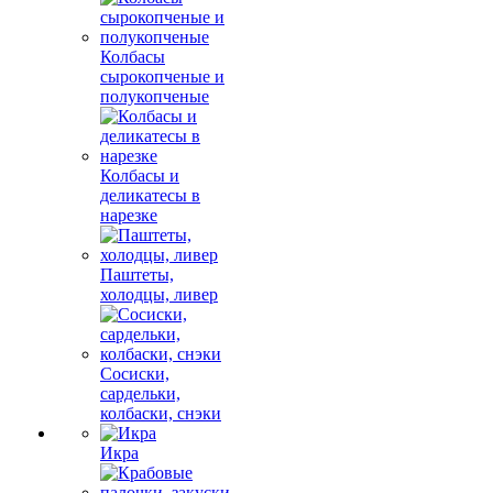
Колбасы
сырокопченые и
полукопченые
Колбасы и
деликатесы в
нарезке
Паштеты,
холодцы, ливер
Сосиски,
сардельки,
колбаски, снэки
Икра