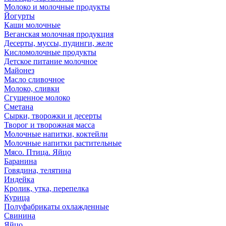
Молоко и молочные продукты
Йогурты
Каши молочные
Веганская молочная продукция
Десерты, муссы, пудинги, желе
Кисломолочные продукты
Детское питание молочное
Майонез
Масло сливочное
Молоко, сливки
Сгущенное молоко
Сметана
Сырки, творожки и десерты
Творог и творожная масса
Молочные напитки, коктейли
Молочные напитки растительные
Мясо. Птица. Яйцо
Баранина
Говядина, телятина
Индейка
Кролик, утка, перепелка
Курица
Полуфабрикаты охлажденные
Свинина
Яйцо