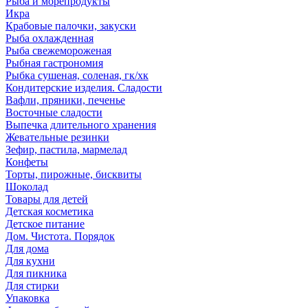
Рыба и морепродукты
Икра
Крабовые палочки, закуски
Рыба охлажденная
Рыба свежемороженая
Рыбная гастрономия
Рыбка сушеная, соленая, гк/хк
Кондитерские изделия. Сладости
Вафли, пряники, печенье
Восточные сладости
Выпечка длительного хранения
Жевательные резинки
Зефир, пастила, мармелад
Конфеты
Торты, пирожные, бисквиты
Шоколад
Товары для детей
Детская косметика
Детское питание
Дом. Чистота. Порядок
Для дома
Для кухни
Для пикника
Для стирки
Упаковка