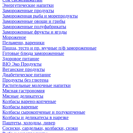
Энергетические напитки
Замороженные продукты
Замороженная рыба и морепродукты
Замороженные овощи и грибы
Замороженные полуфабрикаты
Замороженные фрукты и ягоды
Мороженое
Пельмени, вареники
Пицца, тесто и пр. мучные п/ф замороженные
Готовые блюда замороженные
Здоровое питание
BIO Эко Продукты
Веганские продукты
Диабетическое питание
Продукты без глютена
Растительные молочные напитки
Мясная гастрономия
Мясные деликатесы
Колбасы варено-копченые
Колбасы вареные
Колбасы сырокопченые и полукопченые
Колбасы и деликатесы в нарезке
Паштеты, холодцы, ливер
Сосиски, сардельки, колбаски, снэки