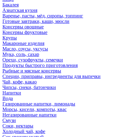
Бакалея
Азиатская кухня
Варенье, пасты, мёд, сиропы, топпинг
Готовые завтраки, каши, мюсли
Консервы овощные
Консервы фруктовые
Крупы
Макароные изделия
Масло, соусы, уксусы
Мука, соль, сахар
Орехи, сухофрукты, семечки
Продукты быстрого приготовления
Рыбные и мясные консервы
Специи, приправы, ингредиенты для выпечки
Чай, кофе, какао
Чипсы, снеки, батончики
Напитки
Вода
Газированные напитки, лимонады
Морсы, кисели, компоты, квас
Негазированные напитки
Смузи
Соки, нектары
Холодный чай, кофе
Сок свежевыжатый