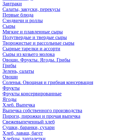
Завтраки
Салаты, закуски, перекусы
Первые блюда
Сэндвичи и роллы
Сыры
Мягкие и плавленные сыры
Полутвердые и твердые сыры
Творожистые и рассольные сыры
Сырные тарелки и ассорти
Сыры из козьего молока
Овощи. Фрукты. Ягоды. Грибы
Грибы
Зелень, салаты
Овощи
Соленья. Овощная и грибная консервация
Фрукты
Фрукты консервированные
Ягоды
Хлеб. Выпечка
Выпечка собственного производства
Пироги, пирожки и прочая выпечка
Свежевыпеченный хлеб
Сушки, баранки, сухари
Хлеб, лаваш, багет
Хлебцы, тарталетки