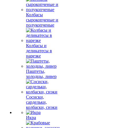
Колбасы
сырокопченые и
полукопченые
Колбасы и
деликатесы в
нарезке
Паштеты,
холодцы, ливер
Сосиски,
сардельки,
колбаски, снэки
Икра