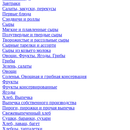
Завтраки
Салаты, закуски, перекусы
Первые блюда
Сэндвичи и роллы
Сыры
Мягкие и плавленные сыры
Полутвердые и твердые сыры
Творожистые и рассольные сыры
Сырные тарелки и ассорти
Сыры из козьего молока
Овощи. Фрукты. Ягоды. Грибы
Грибы
Зелень, салаты
Овощи
Соленья. Овощная и грибная консервация
Фрукты
Фрукты консервированные
Ягоды
Хлеб. Выпечка
Выпечка собственного производства
Пироги, пирожки и прочая выпечка
Свежевыпеченный хлеб
Сушки, баранки, сухари
Хлеб, лаваш, багет
Хлебцы, тарталетки