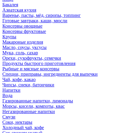
Бакалея
Азиатская кухня
Варенье, пасты, мёд, сиропы, топпинг
Готовые завтраки, каши, мюсли
Консервы овощные
Консервы фруктовые
Крупы
Макароные изделия
Масло, соусы, уксусы
Мука, соль, сахар
Орехи, сухофрукты, семечки
Продукты быстрого приготовления
Рыбные и мясные консервы
Специи, приправы, ингредиенты для выпечки
Чай, кофе, какао
Чипсы, снеки, батончики
Напитки
Вода
Газированные напитки, лимонады
Морсы, кисели, компоты, квас
Негазированные напитки
Смузи
Соки, нектары
Холодный чай, кофе
Сок свежевыжатый