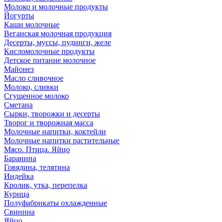
Молоко и молочные продукты
Йогурты
Каши молочные
Веганская молочная продукция
Десерты, муссы, пудинги, желе
Кисломолочные продукты
Детское питание молочное
Майонез
Масло сливочное
Молоко, сливки
Сгущенное молоко
Сметана
Сырки, творожки и десерты
Творог и творожная масса
Молочные напитки, коктейли
Молочные напитки растительные
Мясо. Птица. Яйцо
Баранина
Говядина, телятина
Индейка
Кролик, утка, перепелка
Курица
Полуфабрикаты охлажденные
Свинина
Яйцо