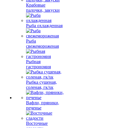
Крабовые
палочки, закуски
Рыба охлажденная
Рыба
свежемороженая
Рыбная
гастрономия
Рыбка сушеная,
соленая, гк/хк
Вафли, пряники,
печенье
Восточные