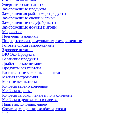
Энергетические напитки
Замороженные продукты
Замороженная рыба и морепродукты
Замороженные овощи и грибы
Замороженные полуфабрикаты
Замороженные фрукты и ягоды
Мороженое
Пельмени, вареники
Пицца, тесто и пр. мучные п/ф замороженные
Готовые блюда замороженные
Здоровое питание
BIO Эко Продукты
Веганские продукты
Диабетическое питание
Продукты без глютена
Растительные молочные напитки
Мясная гастрономия
Мясные деликатесы
Колбасы варено-копченые
Колбасы вареные
Колбасы сырокопченые и полукопченые
Колбасы и деликатесы в нарезке
Паштеты, холодцы, ливер
Сосиски, сардельки, колбаски, снэки