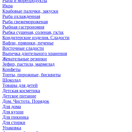
Рыба и морепродукты
Икра
Крабовые палочки, закуски
Рыба охлажденная
Рыба свежемороженая
Рыбная гастрономия
Рыбка сушеная, соленая, гк/хк
Кондитерские изделия. Сладости
Вафли, пряники, печенье
Восточные сладости
Выпечка длительного хранения
Жевательные резинки
Зефир, пастила, мармелад
Конфеты
Торты, пирожные, бисквиты
Шоколад
Товары для детей
Детская косметика
Детское питание
Дом. Чистота. Порядок
Для дома
Для кухни
Для пикника
Для стирки
Упаковка