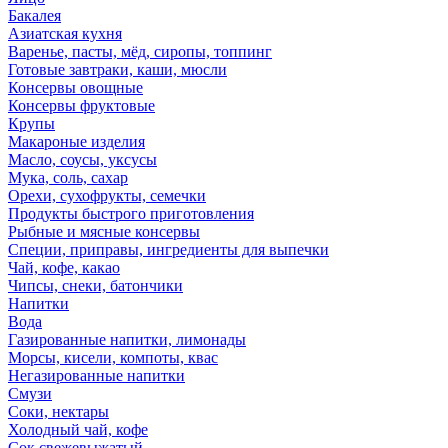
Бакалея
Азиатская кухня
Варенье, пасты, мёд, сиропы, топпинг
Готовые завтраки, каши, мюсли
Консервы овощные
Консервы фруктовые
Крупы
Макароные изделия
Масло, соусы, уксусы
Мука, соль, сахар
Орехи, сухофрукты, семечки
Продукты быстрого приготовления
Рыбные и мясные консервы
Специи, приправы, ингредиенты для выпечки
Чай, кофе, какао
Чипсы, снеки, батончики
Напитки
Вода
Газированные напитки, лимонады
Морсы, кисели, компоты, квас
Негазированные напитки
Смузи
Соки, нектары
Холодный чай, кофе
Сок свежевыжатый