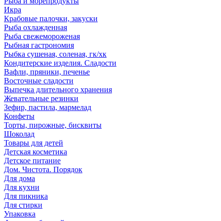
Рыба и морепродукты
Икра
Крабовые палочки, закуски
Рыба охлажденная
Рыба свежемороженая
Рыбная гастрономия
Рыбка сушеная, соленая, гк/хк
Кондитерские изделия. Сладости
Вафли, пряники, печенье
Восточные сладости
Выпечка длительного хранения
Жевательные резинки
Зефир, пастила, мармелад
Конфеты
Торты, пирожные, бисквиты
Шоколад
Товары для детей
Детская косметика
Детское питание
Дом. Чистота. Порядок
Для дома
Для кухни
Для пикника
Для стирки
Упаковка