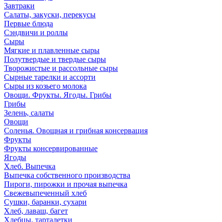
Завтраки
Салаты, закуски, перекусы
Первые блюда
Сэндвичи и роллы
Сыры
Мягкие и плавленные сыры
Полутвердые и твердые сыры
Творожистые и рассольные сыры
Сырные тарелки и ассорти
Сыры из козьего молока
Овощи. Фрукты. Ягоды. Грибы
Грибы
Зелень, салаты
Овощи
Соленья. Овощная и грибная консервация
Фрукты
Фрукты консервированные
Ягоды
Хлеб. Выпечка
Выпечка собственного производства
Пироги, пирожки и прочая выпечка
Свежевыпеченный хлеб
Сушки, баранки, сухари
Хлеб, лаваш, багет
Хлебцы, тарталетки