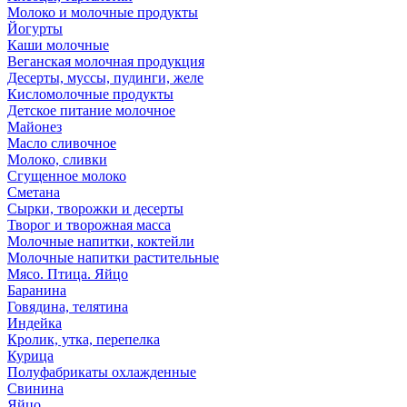
Молоко и молочные продукты
Йогурты
Каши молочные
Веганская молочная продукция
Десерты, муссы, пудинги, желе
Кисломолочные продукты
Детское питание молочное
Майонез
Масло сливочное
Молоко, сливки
Сгущенное молоко
Сметана
Сырки, творожки и десерты
Творог и творожная масса
Молочные напитки, коктейли
Молочные напитки растительные
Мясо. Птица. Яйцо
Баранина
Говядина, телятина
Индейка
Кролик, утка, перепелка
Курица
Полуфабрикаты охлажденные
Свинина
Яйцо