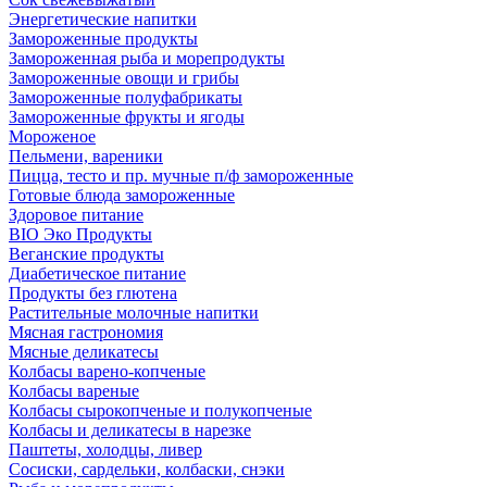
Энергетические напитки
Замороженные продукты
Замороженная рыба и морепродукты
Замороженные овощи и грибы
Замороженные полуфабрикаты
Замороженные фрукты и ягоды
Мороженое
Пельмени, вареники
Пицца, тесто и пр. мучные п/ф замороженные
Готовые блюда замороженные
Здоровое питание
BIO Эко Продукты
Веганские продукты
Диабетическое питание
Продукты без глютена
Растительные молочные напитки
Мясная гастрономия
Мясные деликатесы
Колбасы варено-копченые
Колбасы вареные
Колбасы сырокопченые и полукопченые
Колбасы и деликатесы в нарезке
Паштеты, холодцы, ливер
Сосиски, сардельки, колбаски, снэки