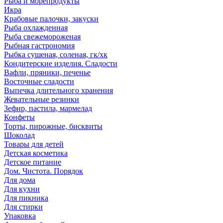
Рыба и морепродукты
Икра
Крабовые палочки, закуски
Рыба охлажденная
Рыба свежемороженая
Рыбная гастрономия
Рыбка сушеная, соленая, гк/хк
Кондитерские изделия. Сладости
Вафли, пряники, печенье
Восточные сладости
Выпечка длительного хранения
Жевательные резинки
Зефир, пастила, мармелад
Конфеты
Торты, пирожные, бисквиты
Шоколад
Товары для детей
Детская косметика
Детское питание
Дом. Чистота. Порядок
Для дома
Для кухни
Для пикника
Для стирки
Упаковка