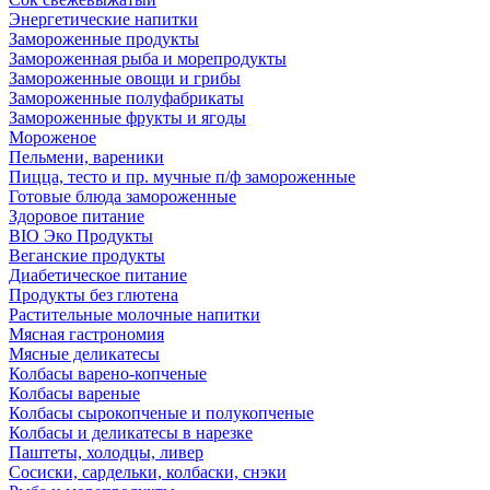
Энергетические напитки
Замороженные продукты
Замороженная рыба и морепродукты
Замороженные овощи и грибы
Замороженные полуфабрикаты
Замороженные фрукты и ягоды
Мороженое
Пельмени, вареники
Пицца, тесто и пр. мучные п/ф замороженные
Готовые блюда замороженные
Здоровое питание
BIO Эко Продукты
Веганские продукты
Диабетическое питание
Продукты без глютена
Растительные молочные напитки
Мясная гастрономия
Мясные деликатесы
Колбасы варено-копченые
Колбасы вареные
Колбасы сырокопченые и полукопченые
Колбасы и деликатесы в нарезке
Паштеты, холодцы, ливер
Сосиски, сардельки, колбаски, снэки