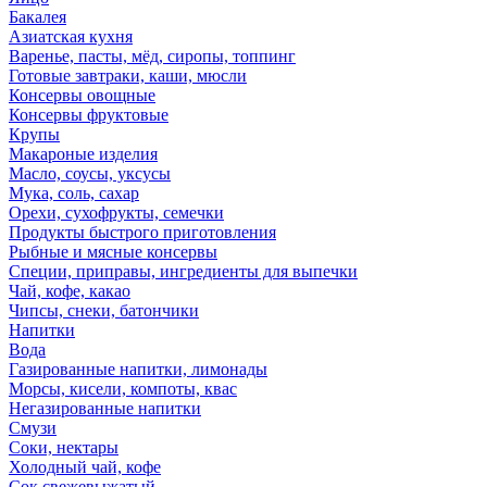
Бакалея
Азиатская кухня
Варенье, пасты, мёд, сиропы, топпинг
Готовые завтраки, каши, мюсли
Консервы овощные
Консервы фруктовые
Крупы
Макароные изделия
Масло, соусы, уксусы
Мука, соль, сахар
Орехи, сухофрукты, семечки
Продукты быстрого приготовления
Рыбные и мясные консервы
Специи, приправы, ингредиенты для выпечки
Чай, кофе, какао
Чипсы, снеки, батончики
Напитки
Вода
Газированные напитки, лимонады
Морсы, кисели, компоты, квас
Негазированные напитки
Смузи
Соки, нектары
Холодный чай, кофе
Сок свежевыжатый