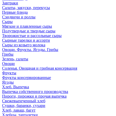
Завтраки
Салаты, закуски, перекусы
Первые блюда
Сэндвичи и роллы
Сыры
Мягкие и плавленные сыры
Полутвердые и твердые сыры
Творожистые и рассольные сыры
Сырные тарелки и ассорти
Сыры из козьего молока
Овощи. Фрукты. Ягоды. Грибы
Грибы
Зелень, салаты
Овощи
Соленья. Овощная и грибная консервация
Фрукты
Фрукты консервированные
Ягоды
Хлеб. Выпечка
Выпечка собственного производства
Пироги, пирожки и прочая выпечка
Свежевыпеченный хлеб
Сушки, баранки, сухари
Хлеб, лаваш, багет
Хлебцы, тарталетки