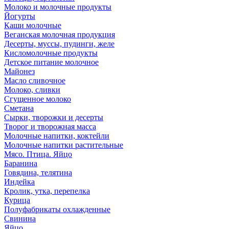
Молоко и молочные продукты
Йогурты
Каши молочные
Веганская молочная продукция
Десерты, муссы, пудинги, желе
Кисломолочные продукты
Детское питание молочное
Майонез
Масло сливочное
Молоко, сливки
Сгущенное молоко
Сметана
Сырки, творожки и десерты
Творог и творожная масса
Молочные напитки, коктейли
Молочные напитки растительные
Мясо. Птица. Яйцо
Баранина
Говядина, телятина
Индейка
Кролик, утка, перепелка
Курица
Полуфабрикаты охлажденные
Свинина
Яйцо