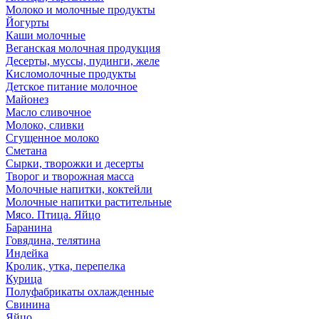
Молоко и молочные продукты
Йогурты
Каши молочные
Веганская молочная продукция
Десерты, муссы, пудинги, желе
Кисломолочные продукты
Детское питание молочное
Майонез
Масло сливочное
Молоко, сливки
Сгущенное молоко
Сметана
Сырки, творожки и десерты
Творог и творожная масса
Молочные напитки, коктейли
Молочные напитки растительные
Мясо. Птица. Яйцо
Баранина
Говядина, телятина
Индейка
Кролик, утка, перепелка
Курица
Полуфабрикаты охлажденные
Свинина
Яйцо