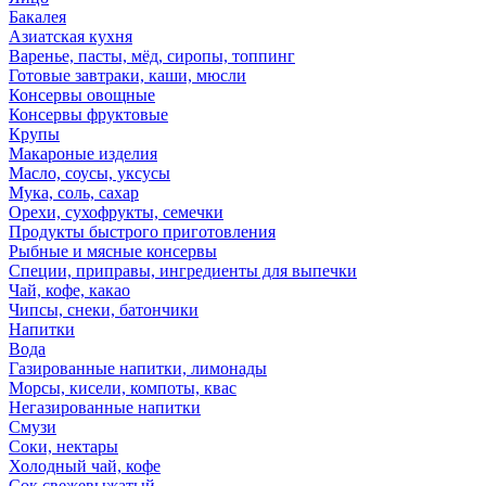
Бакалея
Азиатская кухня
Варенье, пасты, мёд, сиропы, топпинг
Готовые завтраки, каши, мюсли
Консервы овощные
Консервы фруктовые
Крупы
Макароные изделия
Масло, соусы, уксусы
Мука, соль, сахар
Орехи, сухофрукты, семечки
Продукты быстрого приготовления
Рыбные и мясные консервы
Специи, приправы, ингредиенты для выпечки
Чай, кофе, какао
Чипсы, снеки, батончики
Напитки
Вода
Газированные напитки, лимонады
Морсы, кисели, компоты, квас
Негазированные напитки
Смузи
Соки, нектары
Холодный чай, кофе
Сок свежевыжатый