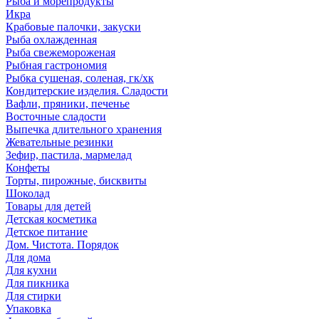
Рыба и морепродукты
Икра
Крабовые палочки, закуски
Рыба охлажденная
Рыба свежемороженая
Рыбная гастрономия
Рыбка сушеная, соленая, гк/хк
Кондитерские изделия. Сладости
Вафли, пряники, печенье
Восточные сладости
Выпечка длительного хранения
Жевательные резинки
Зефир, пастила, мармелад
Конфеты
Торты, пирожные, бисквиты
Шоколад
Товары для детей
Детская косметика
Детское питание
Дом. Чистота. Порядок
Для дома
Для кухни
Для пикника
Для стирки
Упаковка