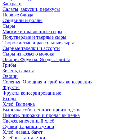
Завтраки
Салаты, закуски, перекусы
Первые блюда
Сэндвичи и роллы
Сыры
Мягкие и плавленные сыры
Полутвердые и твердые сыры
Творожистые и рассольные сыры
Сырные тарелки и ассорти
Сыры из козьего молока
Овощи. Фрукты. Ягоды. Грибы
Грибы
Зелень, салаты
Овощи
Соленья. Овощная и грибная консервация
Фрукты
Фрукты консервированные
Ягоды
Хлеб. Выпечка
Выпечка собственного производства
Пироги, пирожки и прочая выпечка
Свежевыпеченный хлеб
Сушки, баранки, сухари
Хлеб, лаваш, багет
Хлебцы, тарталетки