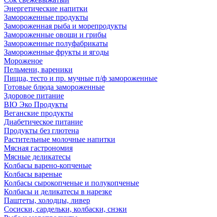
Энергетические напитки
Замороженные продукты
Замороженная рыба и морепродукты
Замороженные овощи и грибы
Замороженные полуфабрикаты
Замороженные фрукты и ягоды
Мороженое
Пельмени, вареники
Пицца, тесто и пр. мучные п/ф замороженные
Готовые блюда замороженные
Здоровое питание
BIO Эко Продукты
Веганские продукты
Диабетическое питание
Продукты без глютена
Растительные молочные напитки
Мясная гастрономия
Мясные деликатесы
Колбасы варено-копченые
Колбасы вареные
Колбасы сырокопченые и полукопченые
Колбасы и деликатесы в нарезке
Паштеты, холодцы, ливер
Сосиски, сардельки, колбаски, снэки