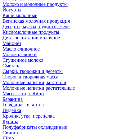
Молоко и молочные продукты
Йогурты
Каши молочные
Веганская молочная продукция
Десерты, муссы, пудинги, желе
Кисломолочные продукты
Детское питание молочное
Майонез
Масло сливочное
Молоко, сливки
Сгущенное молоко
Сметана
Сырки, творожки и десерты
Творог и творожная масса
Молочные напитки, коктейли
Молочные напитки растительные
Мясо. Птица. Яйцо
Баранина
Говядина, телятина
Индейка
Кролик, утка, перепелка
Курица
Полуфабрикаты охлажденные
Свинина
Яйцо