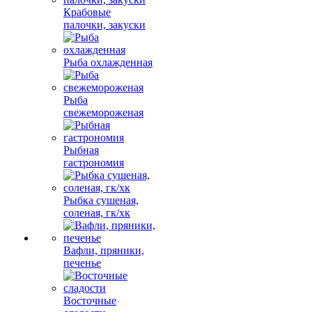
Крабовые
палочки, закуски
Рыба охлажденная
Рыба
свежемороженая
Рыбная
гастрономия
Рыбка сушеная,
соленая, гк/хк
Вафли, пряники,
печенье
Восточные