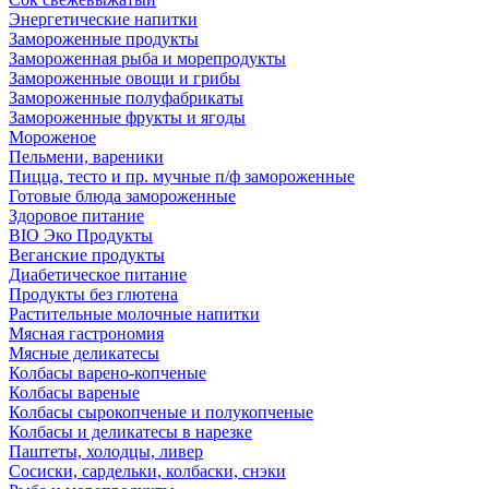
Энергетические напитки
Замороженные продукты
Замороженная рыба и морепродукты
Замороженные овощи и грибы
Замороженные полуфабрикаты
Замороженные фрукты и ягоды
Мороженое
Пельмени, вареники
Пицца, тесто и пр. мучные п/ф замороженные
Готовые блюда замороженные
Здоровое питание
BIO Эко Продукты
Веганские продукты
Диабетическое питание
Продукты без глютена
Растительные молочные напитки
Мясная гастрономия
Мясные деликатесы
Колбасы варено-копченые
Колбасы вареные
Колбасы сырокопченые и полукопченые
Колбасы и деликатесы в нарезке
Паштеты, холодцы, ливер
Сосиски, сардельки, колбаски, снэки