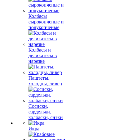
Колбасы
сырокопченые и
полукопченые
Колбасы и
деликатесы в
нарезке
Паштеты,
холодцы, ливер
Сосиски,
сардельки,
колбаски, снэки
Икра