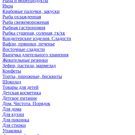
Рыба и морепродукты
Икра
Крабовые палочки, закуски
Рыба охлажденная
Рыба свежемороженая
Рыбная гастрономия
Рыбка сушеная, соленая, гк/хк
Кондитерские изделия. Сладости
Вафли, пряники, печенье
Восточные сладости
Выпечка длительного хранения
Жевательные резинки
Зефир, пастила, мармелад
Конфеты
Торты, пирожные, бисквиты
Шоколад
Товары для детей
Детская косметика
Детское питание
Дом. Чистота. Порядок
Для дома
Для кухни
Для пикника
Для стирки
Упаковка