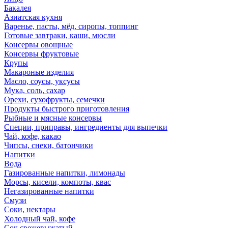
Бакалея
Азиатская кухня
Варенье, пасты, мёд, сиропы, топпинг
Готовые завтраки, каши, мюсли
Консервы овощные
Консервы фруктовые
Крупы
Макароные изделия
Масло, соусы, уксусы
Мука, соль, сахар
Орехи, сухофрукты, семечки
Продукты быстрого приготовления
Рыбные и мясные консервы
Специи, приправы, ингредиенты для выпечки
Чай, кофе, какао
Чипсы, снеки, батончики
Напитки
Вода
Газированные напитки, лимонады
Морсы, кисели, компоты, квас
Негазированные напитки
Смузи
Соки, нектары
Холодный чай, кофе
Сок свежевыжатый