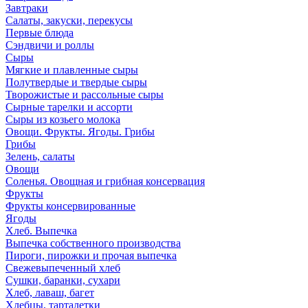
Завтраки
Салаты, закуски, перекусы
Первые блюда
Сэндвичи и роллы
Сыры
Мягкие и плавленные сыры
Полутвердые и твердые сыры
Творожистые и рассольные сыры
Сырные тарелки и ассорти
Сыры из козьего молока
Овощи. Фрукты. Ягоды. Грибы
Грибы
Зелень, салаты
Овощи
Соленья. Овощная и грибная консервация
Фрукты
Фрукты консервированные
Ягоды
Хлеб. Выпечка
Выпечка собственного производства
Пироги, пирожки и прочая выпечка
Свежевыпеченный хлеб
Сушки, баранки, сухари
Хлеб, лаваш, багет
Хлебцы, тарталетки