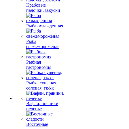
Крабовые
палочки, закуски
Рыба охлажденная
Рыба
свежемороженая
Рыбная
гастрономия
Рыбка сушеная,
соленая, гк/хк
Вафли, пряники,
печенье
Восточные