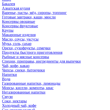
Бакалея
Азиатская кухня
Варенье, пасты, мёд, сиропы, топпинг
Готовые завтраки, каши, мюсли
Консервы овощные
Консервы фруктовые
Крупы
Макароные изделия
Масло, соусы, уксусы
Мука, соль, сахар
Орехи, сухофрукты, семечки
Продукты быстрого приготовления
Рыбные и мясные консервы
Специи, приправы, ингредиенты для выпечки
Чай, кофе, какао
Чипсы, снеки, батончики
Напитки
Вода
Газированные напитки, лимонады
Морсы, кисели, компоты, квас
Негазированные напитки
Смузи
Соки, нектары
Холодный чай, кофе
Сок свежевыжатый