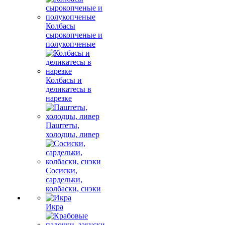
Колбасы
сырокопченые и
полукопченые
Колбасы и
деликатесы в
нарезке
Паштеты,
холодцы, ливер
Сосиски,
сардельки,
колбаски, снэки
Икра