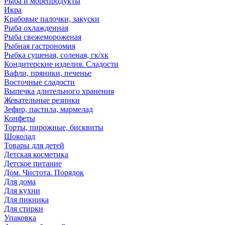
Рыба и морепродукты
Икра
Крабовые палочки, закуски
Рыба охлажденная
Рыба свежемороженая
Рыбная гастрономия
Рыбка сушеная, соленая, гк/хк
Кондитерские изделия. Сладости
Вафли, пряники, печенье
Восточные сладости
Выпечка длительного хранения
Жевательные резинки
Зефир, пастила, мармелад
Конфеты
Торты, пирожные, бисквиты
Шоколад
Товары для детей
Детская косметика
Детское питание
Дом. Чистота. Порядок
Для дома
Для кухни
Для пикника
Для стирки
Упаковка