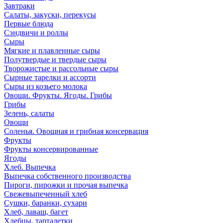
Завтраки
Салаты, закуски, перекусы
Первые блюда
Сэндвичи и роллы
Сыры
Мягкие и плавленные сыры
Полутвердые и твердые сыры
Творожистые и рассольные сыры
Сырные тарелки и ассорти
Сыры из козьего молока
Овощи. Фрукты. Ягоды. Грибы
Грибы
Зелень, салаты
Овощи
Соленья. Овощная и грибная консервация
Фрукты
Фрукты консервированные
Ягоды
Хлеб. Выпечка
Выпечка собственного производства
Пироги, пирожки и прочая выпечка
Свежевыпеченный хлеб
Сушки, баранки, сухари
Хлеб, лаваш, багет
Хлебцы, тарталетки