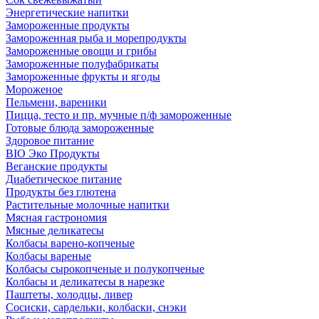
Энергетические напитки
Замороженные продукты
Замороженная рыба и морепродукты
Замороженные овощи и грибы
Замороженные полуфабрикаты
Замороженные фрукты и ягоды
Мороженое
Пельмени, вареники
Пицца, тесто и пр. мучные п/ф замороженные
Готовые блюда замороженные
Здоровое питание
BIO Эко Продукты
Веганские продукты
Диабетическое питание
Продукты без глютена
Растительные молочные напитки
Мясная гастрономия
Мясные деликатесы
Колбасы варено-копченые
Колбасы вареные
Колбасы сырокопченые и полукопченые
Колбасы и деликатесы в нарезке
Паштеты, холодцы, ливер
Сосиски, сардельки, колбаски, снэки