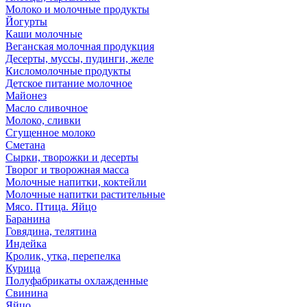
Молоко и молочные продукты
Йогурты
Каши молочные
Веганская молочная продукция
Десерты, муссы, пудинги, желе
Кисломолочные продукты
Детское питание молочное
Майонез
Масло сливочное
Молоко, сливки
Сгущенное молоко
Сметана
Сырки, творожки и десерты
Творог и творожная масса
Молочные напитки, коктейли
Молочные напитки растительные
Мясо. Птица. Яйцо
Баранина
Говядина, телятина
Индейка
Кролик, утка, перепелка
Курица
Полуфабрикаты охлажденные
Свинина
Яйцо