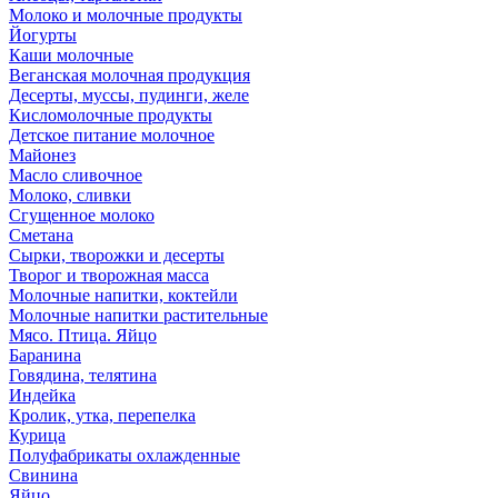
Молоко и молочные продукты
Йогурты
Каши молочные
Веганская молочная продукция
Десерты, муссы, пудинги, желе
Кисломолочные продукты
Детское питание молочное
Майонез
Масло сливочное
Молоко, сливки
Сгущенное молоко
Сметана
Сырки, творожки и десерты
Творог и творожная масса
Молочные напитки, коктейли
Молочные напитки растительные
Мясо. Птица. Яйцо
Баранина
Говядина, телятина
Индейка
Кролик, утка, перепелка
Курица
Полуфабрикаты охлажденные
Свинина
Яйцо