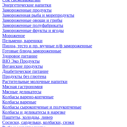
Энергетические напитки
Замороженные продукты
Замороженная рыба и морепродукты
Замороженные овощи и грибы
Замороженные полуфабрикаты
Замороженные фрукты и ягоды
Мороженое
Пельмени, вареники
Пицца, тесто и пр. мучные п/ф замороженные
Готовые блюда замороженные
Здоровое питание
BIO Эко Продукты
Веганские продукты
Диабетическое питание
Продукты без глютена
Растительные молочные напитки
Мясная гастрономия
Мясные деликатесы
Колбасы варено-копченые
Колбасы вареные
Колбасы сырокопченые и полукопченые
Колбасы и деликатесы в нарезке
Паштеты, холодцы, ливер
Сосиски, сардельки, колбаски, снэки