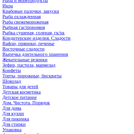
Рыба и морепродукты
Икра
Крабовые палочки, закуски
Рыба охлажденная
Рыба свежемороженая
Рыбная гастрономия
Рыбка сушеная, соленая, гк/хк
Кондитерские изделия. Сладости
Вафли, пряники, печенье
Восточные сладости
Выпечка длительного хранения
Жевательные резинки
Зефир, пастила, мармелад
Конфеты
Торты, пирожные, бисквиты
Шоколад
Товары для детей
Детская косметика
Детское питание
Дом. Чистота. Порядок
Для дома
Для кухни
Для пикника
Для стирки
Упаковка