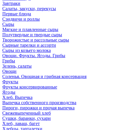
Завтраки
Салаты, закуски, перекусы
Первые блюда
Сэндвичи и роллы
Сыры
Мягкие и плавленные сыры
Полутвердые и твердые сыры
Творожистые и рассольные сыры
Сырные тарелки и ассорти
Сыры из козьего молока
Овощи. Фрукты. Ягоды. Грибы
Грибы
Зелень, салаты
Овощи
Соленья. Овощная и грибная консервация
Фрукты
Фрукты консервированные
Ягоды
Хлеб. Выпечка
Выпечка собственного производства
Пироги, пирожки и прочая выпечка
Свежевыпеченный хлеб
Сушки, баранки, сухари
Хлеб, лаваш, багет
Хлебцы, тарталетки