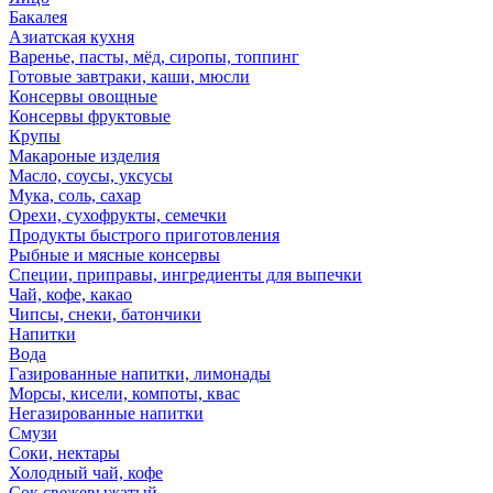
Бакалея
Азиатская кухня
Варенье, пасты, мёд, сиропы, топпинг
Готовые завтраки, каши, мюсли
Консервы овощные
Консервы фруктовые
Крупы
Макароные изделия
Масло, соусы, уксусы
Мука, соль, сахар
Орехи, сухофрукты, семечки
Продукты быстрого приготовления
Рыбные и мясные консервы
Специи, приправы, ингредиенты для выпечки
Чай, кофе, какао
Чипсы, снеки, батончики
Напитки
Вода
Газированные напитки, лимонады
Морсы, кисели, компоты, квас
Негазированные напитки
Смузи
Соки, нектары
Холодный чай, кофе
Сок свежевыжатый