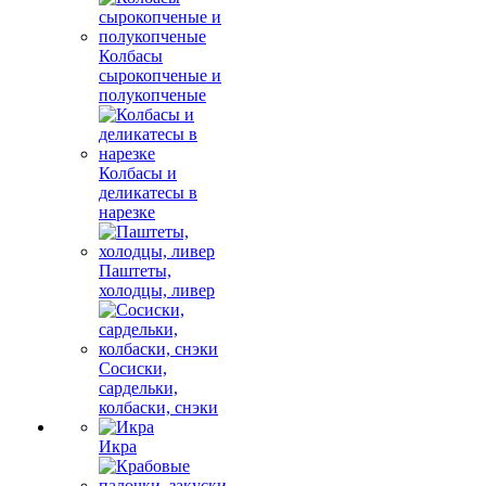
Колбасы
сырокопченые и
полукопченые
Колбасы и
деликатесы в
нарезке
Паштеты,
холодцы, ливер
Сосиски,
сардельки,
колбаски, снэки
Икра