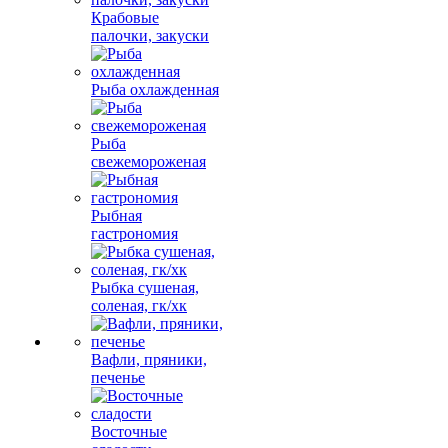
Крабовые
палочки, закуски
Рыба охлажденная
Рыба
свежемороженая
Рыбная
гастрономия
Рыбка сушеная,
соленая, гк/хк
Вафли, пряники,
печенье
Восточные