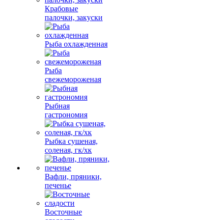
Крабовые
палочки, закуски
Рыба охлажденная
Рыба
свежемороженая
Рыбная
гастрономия
Рыбка сушеная,
соленая, гк/хк
Вафли, пряники,
печенье
Восточные