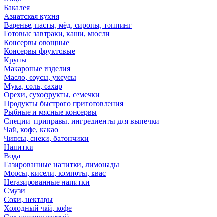
Бакалея
Азиатская кухня
Варенье, пасты, мёд, сиропы, топпинг
Готовые завтраки, каши, мюсли
Консервы овощные
Консервы фруктовые
Крупы
Макароные изделия
Масло, соусы, уксусы
Мука, соль, сахар
Орехи, сухофрукты, семечки
Продукты быстрого приготовления
Рыбные и мясные консервы
Специи, приправы, ингредиенты для выпечки
Чай, кофе, какао
Чипсы, снеки, батончики
Напитки
Вода
Газированные напитки, лимонады
Морсы, кисели, компоты, квас
Негазированные напитки
Смузи
Соки, нектары
Холодный чай, кофе
Сок свежевыжатый