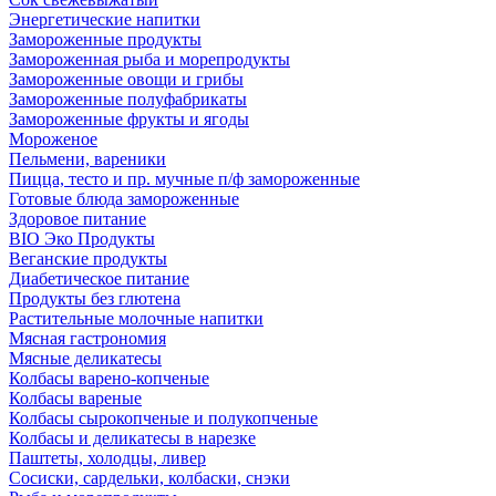
Энергетические напитки
Замороженные продукты
Замороженная рыба и морепродукты
Замороженные овощи и грибы
Замороженные полуфабрикаты
Замороженные фрукты и ягоды
Мороженое
Пельмени, вареники
Пицца, тесто и пр. мучные п/ф замороженные
Готовые блюда замороженные
Здоровое питание
BIO Эко Продукты
Веганские продукты
Диабетическое питание
Продукты без глютена
Растительные молочные напитки
Мясная гастрономия
Мясные деликатесы
Колбасы варено-копченые
Колбасы вареные
Колбасы сырокопченые и полукопченые
Колбасы и деликатесы в нарезке
Паштеты, холодцы, ливер
Сосиски, сардельки, колбаски, снэки