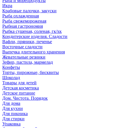
Рыба и морепродукты
Икра
Крабовые палочки, закуски
Рыба охлажденная
Рыба свежемороженая
Рыбная гастрономия
Рыбка сушеная, соленая, гк/хк
Кондитерские изделия. Сладости
Вафли, пряники, печенье
Восточные сладости
Выпечка длительного хранения
Жевательные резинки
Зефир, пастила, мармелад
Конфеты
Торты, пирожные, бисквиты
Шоколад
Товары для детей
Детская косметика
Детское питание
Дом. Чистота. Порядок
Для дома
Для кухни
Для пикника
Для стирки
Упаковка