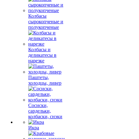
Колбасы
сырокопченые и
полукопченые
Колбасы и
деликатесы в
нарезке
Паштеты,
холодцы, ливер
Сосиски,
сардельки,
колбаски, снэки
Икра