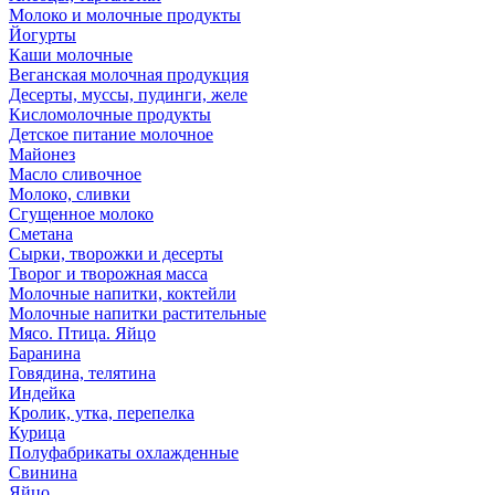
Молоко и молочные продукты
Йогурты
Каши молочные
Веганская молочная продукция
Десерты, муссы, пудинги, желе
Кисломолочные продукты
Детское питание молочное
Майонез
Масло сливочное
Молоко, сливки
Сгущенное молоко
Сметана
Сырки, творожки и десерты
Творог и творожная масса
Молочные напитки, коктейли
Молочные напитки растительные
Мясо. Птица. Яйцо
Баранина
Говядина, телятина
Индейка
Кролик, утка, перепелка
Курица
Полуфабрикаты охлажденные
Свинина
Яйцо