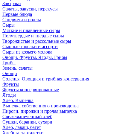
Завтраки
Салаты, закуски, перекусы
Первые блюда
Сэндвичи и роллы
Сыры
Мягкие и плавленные сыры
Полутвердые и твердые сыры
Творожистые и рассольные сыры
Сырные тарелки и ассорти
Сыры из козьего молока
Овощи. Фрукты. Ягоды. Грибы
Грибы
Зелень, салаты
Овощи
Соленья. Овощная и грибная консервация
Фрукты
Фрукты консервированные
Ягоды
Хлеб. Выпечка
Выпечка собственного производства
Пироги, пирожки и прочая выпечка
Свежевыпеченный хлеб
Сушки, баранки, сухари
Хлеб, лаваш, багет
Хлебцы, тарталетки