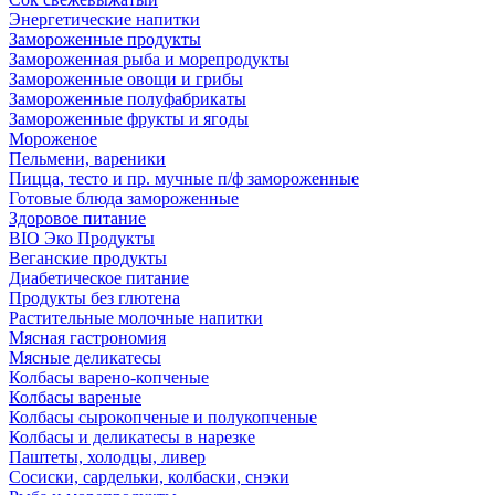
Энергетические напитки
Замороженные продукты
Замороженная рыба и морепродукты
Замороженные овощи и грибы
Замороженные полуфабрикаты
Замороженные фрукты и ягоды
Мороженое
Пельмени, вареники
Пицца, тесто и пр. мучные п/ф замороженные
Готовые блюда замороженные
Здоровое питание
BIO Эко Продукты
Веганские продукты
Диабетическое питание
Продукты без глютена
Растительные молочные напитки
Мясная гастрономия
Мясные деликатесы
Колбасы варено-копченые
Колбасы вареные
Колбасы сырокопченые и полукопченые
Колбасы и деликатесы в нарезке
Паштеты, холодцы, ливер
Сосиски, сардельки, колбаски, снэки