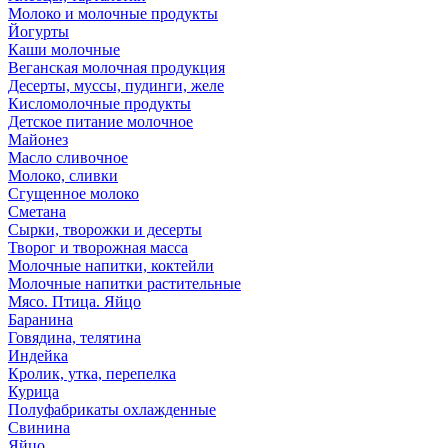
Молоко и молочные продукты
Йогурты
Каши молочные
Веганская молочная продукция
Десерты, муссы, пудинги, желе
Кисломолочные продукты
Детское питание молочное
Майонез
Масло сливочное
Молоко, сливки
Сгущенное молоко
Сметана
Сырки, творожки и десерты
Творог и творожная масса
Молочные напитки, коктейли
Молочные напитки растительные
Мясо. Птица. Яйцо
Баранина
Говядина, телятина
Индейка
Кролик, утка, перепелка
Курица
Полуфабрикаты охлажденные
Свинина
Яйцо