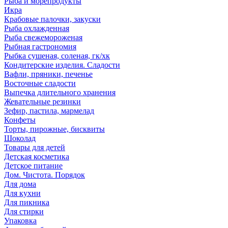
Рыба и морепродукты
Икра
Крабовые палочки, закуски
Рыба охлажденная
Рыба свежемороженая
Рыбная гастрономия
Рыбка сушеная, соленая, гк/хк
Кондитерские изделия. Сладости
Вафли, пряники, печенье
Восточные сладости
Выпечка длительного хранения
Жевательные резинки
Зефир, пастила, мармелад
Конфеты
Торты, пирожные, бисквиты
Шоколад
Товары для детей
Детская косметика
Детское питание
Дом. Чистота. Порядок
Для дома
Для кухни
Для пикника
Для стирки
Упаковка