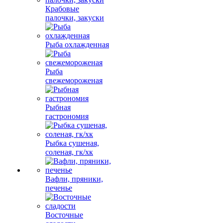
Крабовые
палочки, закуски
Рыба охлажденная
Рыба
свежемороженая
Рыбная
гастрономия
Рыбка сушеная,
соленая, гк/хк
Вафли, пряники,
печенье
Восточные