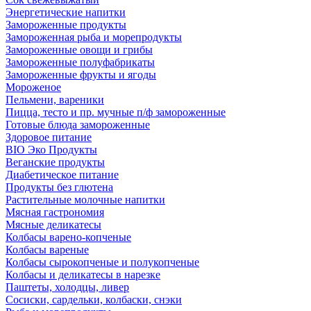
Энергетические напитки
Замороженные продукты
Замороженная рыба и морепродукты
Замороженные овощи и грибы
Замороженные полуфабрикаты
Замороженные фрукты и ягоды
Мороженое
Пельмени, вареники
Пицца, тесто и пр. мучные п/ф замороженные
Готовые блюда замороженные
Здоровое питание
BIO Эко Продукты
Веганские продукты
Диабетическое питание
Продукты без глютена
Растительные молочные напитки
Мясная гастрономия
Мясные деликатесы
Колбасы варено-копченые
Колбасы вареные
Колбасы сырокопченые и полукопченые
Колбасы и деликатесы в нарезке
Паштеты, холодцы, ливер
Сосиски, сардельки, колбаски, снэки