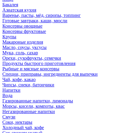
Бакалея
Азиатская кухня
Варенье, пасты, мёд, сиропы, топпинг
Готовые завтраки, каши, мюсли
Консервы овощные
Консервы фруктовые
Крупы
Макароные изделия
Масло, соусы, уксусы
Мука, соль, сахар
Орехи, сухофрукты, семечки
Продукты быстрого приготовления
Рыбные и мясные консервы
Специи, приправы, ингредиенты для выпечки
Чай, кофе, какао
Чипсы, снеки, батончики
Напитки
Вода
Газированные напитки, лимонады
Морсы, кисели, компоты, квас
Негазированные напитки
Смузи
Соки, нектары
Холодный чай, кофе
Сок свежевыжатый