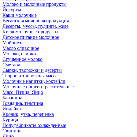
Молоко и молочные продукты
Йогурты
Каши молочные
Веганская молочная продукция
Десерты, муссы, пудинги, желе
Кисломолочные продукты
Детское питание молочное
Майонез
Масло сливочное
Молоко, сливки
Сгущенное молоко
Сметана
Сырки, творожки и десерты
Творог и творожная масса
Молочные напитки, коктейли
Молочные напитки растительные
Мясо. Птица. Яйцо
Баранина
Говядина, телятина
Индейка
Кролик, утка, перепелка
Курица
Полуфабрикаты охлажденные
Свинина
Яйцо