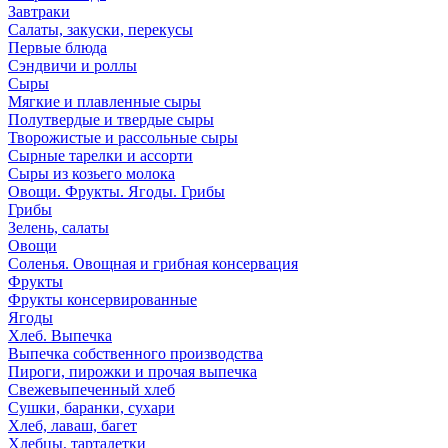
Завтраки
Салаты, закуски, перекусы
Первые блюда
Сэндвичи и роллы
Сыры
Мягкие и плавленные сыры
Полутвердые и твердые сыры
Творожистые и рассольные сыры
Сырные тарелки и ассорти
Сыры из козьего молока
Овощи. Фрукты. Ягоды. Грибы
Грибы
Зелень, салаты
Овощи
Соленья. Овощная и грибная консервация
Фрукты
Фрукты консервированные
Ягоды
Хлеб. Выпечка
Выпечка собственного производства
Пироги, пирожки и прочая выпечка
Свежевыпеченный хлеб
Сушки, баранки, сухари
Хлеб, лаваш, багет
Хлебцы, тарталетки