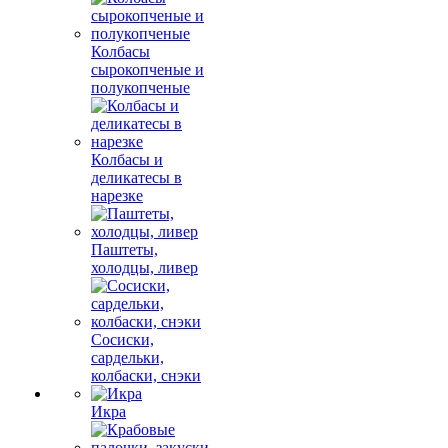
Колбасы
сырокопченые и
полукопченые
Колбасы и
деликатесы в
нарезке
Паштеты,
холодцы, ливер
Сосиски,
сардельки,
колбаски, снэки
Икра