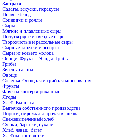
Завтраки
Салаты, закуски, перекусы
Первые блюда
Сэндвичи и роллы
Сыры
Мягкие и плавленные сыры
Полутвердые и твердые сыры
Творожистые и рассольные сыры
Сырные тарелки и ассорти
Сыры из козьего молока
Овощи. Фрукты. Ягоды. Грибы
Грибы
Зелень, салаты
Овощи
Соленья. Овощная и грибная консервация
Фрукты
Фрукты консервированные
Ягоды
Хлеб. Выпечка
Выпечка собственного производства
Пироги, пирожки и прочая выпечка
Свежевыпеченный хлеб
Сушки, баранки, сухари
Хлеб, лаваш, багет
Хлебцы, тарталетки