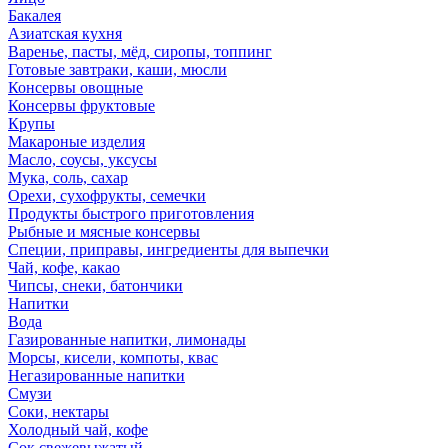
Бакалея
Азиатская кухня
Варенье, пасты, мёд, сиропы, топпинг
Готовые завтраки, каши, мюсли
Консервы овощные
Консервы фруктовые
Крупы
Макароные изделия
Масло, соусы, уксусы
Мука, соль, сахар
Орехи, сухофрукты, семечки
Продукты быстрого приготовления
Рыбные и мясные консервы
Специи, приправы, ингредиенты для выпечки
Чай, кофе, какао
Чипсы, снеки, батончики
Напитки
Вода
Газированные напитки, лимонады
Морсы, кисели, компоты, квас
Негазированные напитки
Смузи
Соки, нектары
Холодный чай, кофе
Сок свежевыжатый