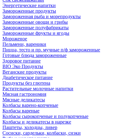
Энергетические напитки
Замороженные продукты
Замороженная рыба и морепродукты
Замороженные овощи и грибы
Замороженные полуфабрикаты
Замороженные фрукты и ягоды
Мороженое
Пельмени, вареники
Пицца, тесто и пр. мучные п/ф замороженные
Готовые блюда замороженные
Здоровое питание
BIO Эко Продукты
Веганские продукты
Диабетическое питание
Продукты без глютена
Растительные молочные напитки
Мясная гастрономия
Мясные деликатесы
Колбасы варено-копченые
Колбасы вареные
Колбасы сырокопченые и полукопченые
Колбасы и деликатесы в нарезке
Паштеты, холодцы, ливер
Сосиски, сардельки, колбаски, снэки