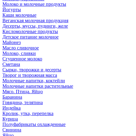
Молоко и молочные продукты
Йогурты
Каши молочные
Веганская молочная продукция
Десерты, муссы, пудинги, желе
Кисломолочные продукты
Детское питание молочное
Майонез
Масло сливочное
Молоко, сливки
Сгущенное молоко
Сметана
Сырки, творожки и десерты
Творог и творожная масса
Молочные напитки, коктейли
Молочные напитки растительные
Мясо. Птица. Яйцо
Баранина
Говядина, телятина
Индейка
Кролик, утка, перепелка
Курица
Полуфабрикаты охлажденные
Свинина
Яйцо