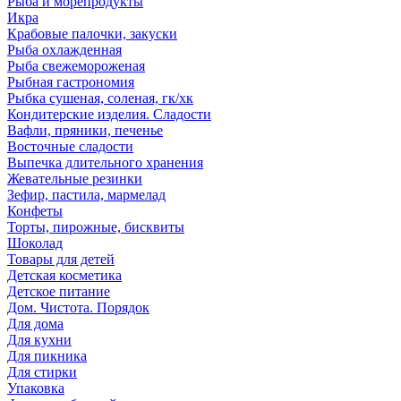
Рыба и морепродукты
Икра
Крабовые палочки, закуски
Рыба охлажденная
Рыба свежемороженая
Рыбная гастрономия
Рыбка сушеная, соленая, гк/хк
Кондитерские изделия. Сладости
Вафли, пряники, печенье
Восточные сладости
Выпечка длительного хранения
Жевательные резинки
Зефир, пастила, мармелад
Конфеты
Торты, пирожные, бисквиты
Шоколад
Товары для детей
Детская косметика
Детское питание
Дом. Чистота. Порядок
Для дома
Для кухни
Для пикника
Для стирки
Упаковка